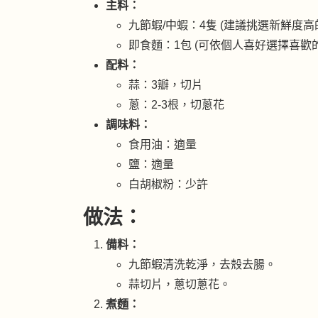
主料：
九節蝦/中蝦：4隻 (建議挑選新鮮度高
即食麵：1包 (可依個人喜好選擇喜歡
配料：
蒜：3瓣，切片
蔥：2-3根，切蔥花
調味料：
食用油：適量
鹽：適量
白胡椒粉：少許
做法：
備料：
九節蝦清洗乾淨，去殼去腸。
蒜切片，蔥切蔥花。
煮麵：