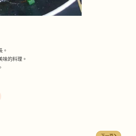
長。
美味的料理。
。
下一篇文章: 溏心
下一頁