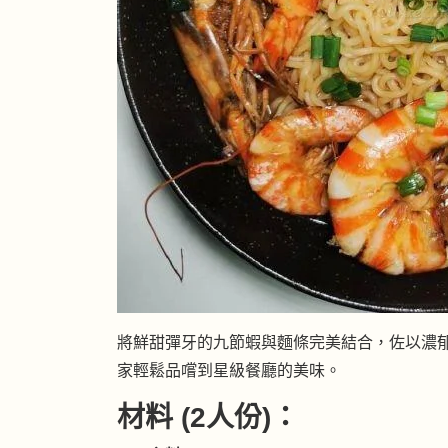
將鮮甜彈牙的九節蝦與麵條完美結合，佐以濃
家輕鬆品嚐到星級餐廳的美味。
材料 (2人份)：