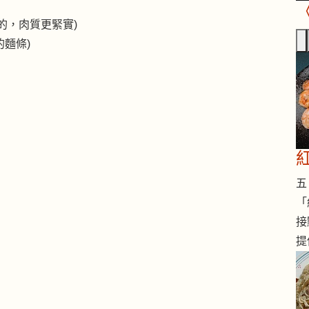
的，肉質更緊實)
的麵條)
五 
「
接
提