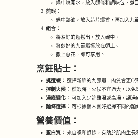
鍋中燒開水，放入麵條和調味包，煮
煎蝦：
鍋中熱油，放入蒜片爆香，再加入九
組合：
將煮好的麵撈出，放入碗中。
將煎好的九節蝦擺放在麵上。
撒上蔥花，即可享用。
烹飪貼士：
挑選蝦：
選擇新鮮的九節蝦，肉質會更Q
控制火候：
煎蝦時，火候不宜過大，以免
湯底變化：
可加入少許雞湯或高湯，讓湯
麵條選擇：
可根據個人喜好選擇不同的麵
營養價值：
蛋白質：
來自蝦和麵條，有助於肌肉生長