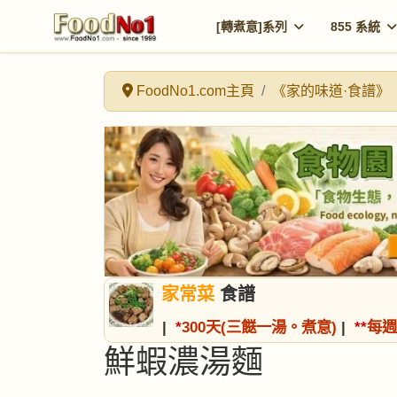
[轉煮意]系列
855 系統
FoodNo1.com主頁
《家的味道·食譜》
家常菜
食譜
|
*
300天(三餸一湯。煮意)
|
*
*
每週
鮮蝦濃湯麵