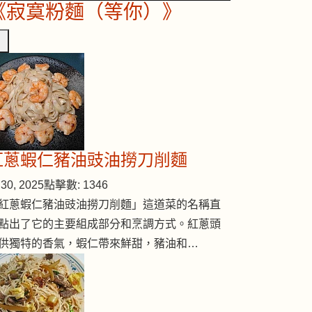
《寂寞粉麵（等你）》
紅蔥蝦仁豬油豉油撈刀削麵
30, 2025
點擊數: 1346
紅蔥蝦仁豬油豉油撈刀削麵」這道菜的名稱直
點出了它的主要組成部分和烹調方式。紅蔥頭
供獨特的香氣，蝦仁帶來鮮甜，豬油和…