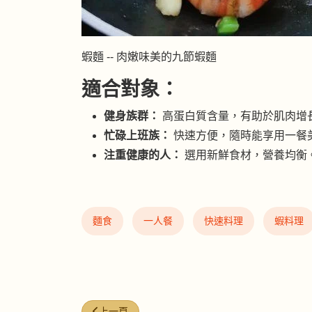
蝦麵 -- 肉嫩味美的九節蝦麵
適合對象：
健身族群：
高蛋白質含量，有助於肌肉增
忙碌上班族：
快速方便，隨時能享用一餐
注重健康的人：
選用新鮮食材，營養均衡
麵食
一人餐
快速料理
蝦料理
上一篇文章: 豆瓣醬豉油煎腸粉
上一頁