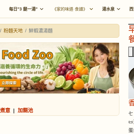
每日"3 餸一湯"
《家的味道·食譜》
湯水泉
西
粉麵天地
鮮蝦濃湯麵
餐
煮意
|
加餸池
七 

蛋