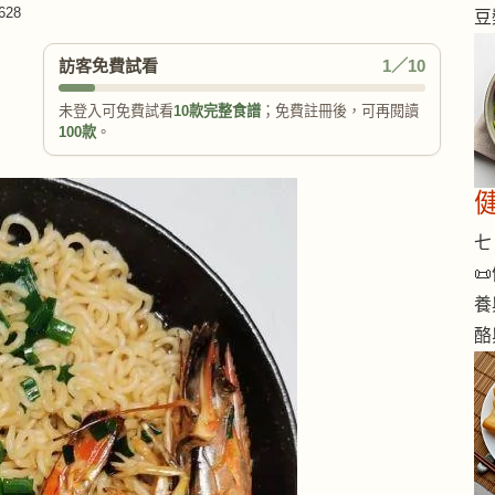
628
豆
訪客免費試看
1／10
未登入可免費試看
10款完整食譜
；免費註冊後，可再閱讀
100款
。
七 

養
酪