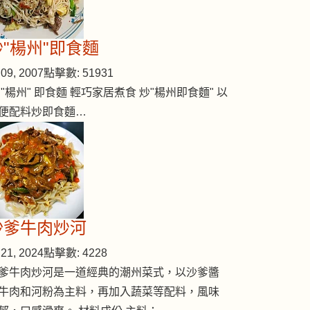
炒"楊州"即食麵
09, 2007
點擊數: 51931
 "楊州" 即食麵 輕巧家居煮食 炒"楊州即食麵" 以
便配料炒即食麵…
沙爹牛肉炒河
21, 2024
點擊數: 4228
爹牛肉炒河是一道經典的潮州菜式，以沙爹醬
牛肉和河粉為主料，再加入蔬菜等配料，風味