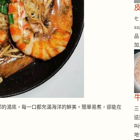
七 

品
加
郁的湯底，每一口都充滿海洋的鮮美。簡單易煮，卻能在
三 
這
叫
地