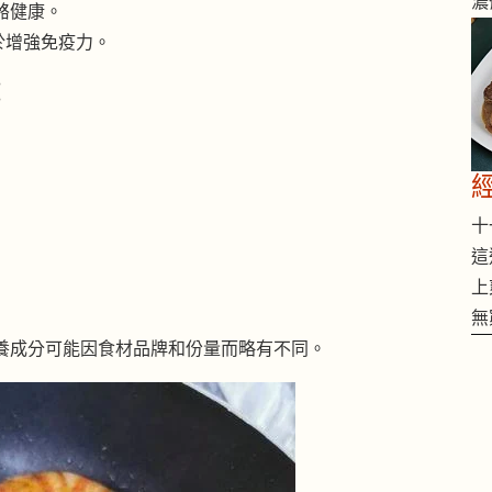
濃
骼健康。
於增強免疫力。
：
十一
這
上
無
養成分可能因食材品牌和份量而略有不同。