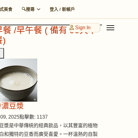
式美食
🔍搜尋
登入 / 新帳戶
Sign In
早餐 /早午餐 ( 備有 90天早
)
香濃豆漿
09, 2025
點擊數: 1137
豆漿是中華傳統的經典飲品，以其豐富的植物
白和獨特的豆香而廣受喜愛。一杯溫熱的自製