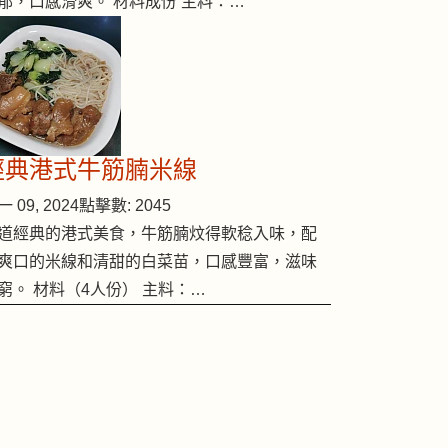
郁，口感滑爽。 材料成份 主料：…
經典港式牛筋腩米線
 09, 2024
點擊數: 2045
道經典的港式美食，牛筋腩炆得軟稔入味，配
爽口的米線和清甜的白菜苗，口感豐富，滋味
窮。 材料（4人份） 主料：…