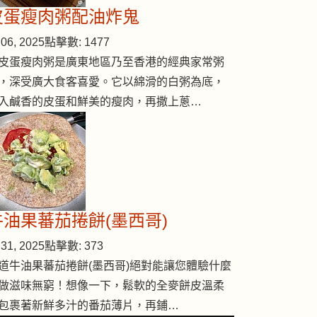
皮蛋瘦肉粥配油炸鬼
06, 2025
點擊數: 1477
皮蛋瘦肉粥是廣東地區乃至香港的經典家常粥
，深受廣大食客喜愛。它以綿滑的白粥為底，
入鹹香的皮蛋和鮮美的瘦肉，再撒上蔥…
牛油果蕃茄捲餅(墨西哥)
31, 2025
點擊數: 373
道牛油果蕃茄捲餅(墨西哥)絕對能讓您體驗什麼
做滋味無窮！想像一下，鬆軟的全麥餅皮溫柔
包裹著新鮮多汁的番茄薄片，再鋪…