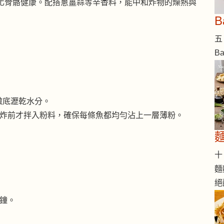
化骨骼健康。配搭蔥薑蒜等辛香料，能中和炸物的燥熱與
五 
B
徹底瀝乾水分。
，臨炸前才拌入粉料，確保每條魚都均勻沾上一層薄粉。
十 
麵
絕
分鐘。