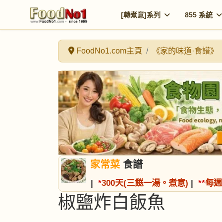
[轉煮意]系列
855 系統
FoodNo1.com主頁
《家的味道·食譜》
家常菜
食譜
|
*
300天(三餸一湯。煮意)
|
*
*
每週
椒鹽炸白飯魚