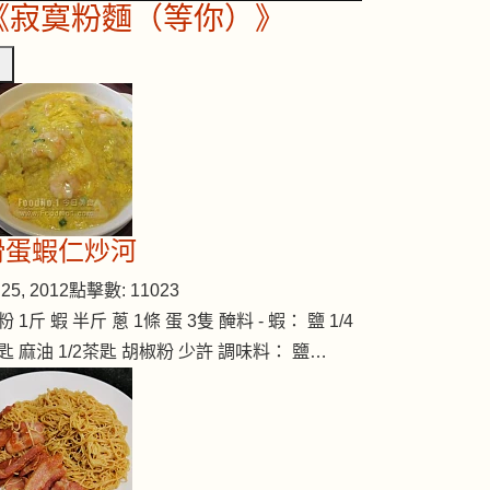
《寂寞粉麵（等你）》
滑蛋蝦仁炒河
25, 2012
點擊數: 11023
粉 1斤 蝦 半斤 蔥 1條 蛋 3隻 醃料 - 蝦： 鹽 1/4
匙 麻油 1/2茶匙 胡椒粉 少許 調味料： 鹽…