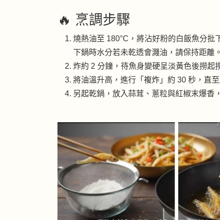
🔥 烹調步驟
燒熱油至 180°C，將沾好粉的白飯魚分
下鍋時水分若未乾透會濺油，請保持距離
炸約 2 分鐘，待魚身變硬呈淡黃色後撈起
將油溫升高，進行「複炸」約 30 秒，
另起乾鍋，放入蒜茸、蔥粒與紅椒末爆香