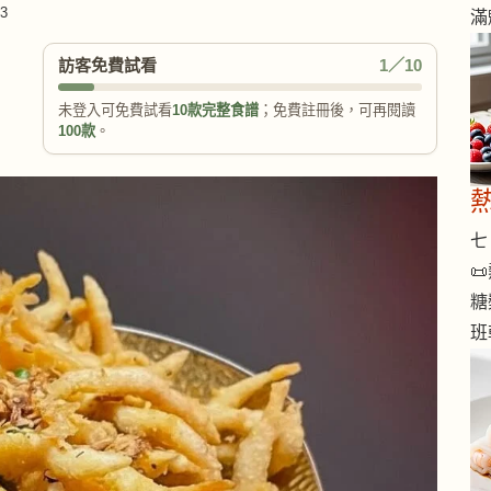
3
滿
訪客免費試看
1／10
未登入可免費試看
10款完整食譜
；免費註冊後，可再閱讀
100款
。
七 

糖
班