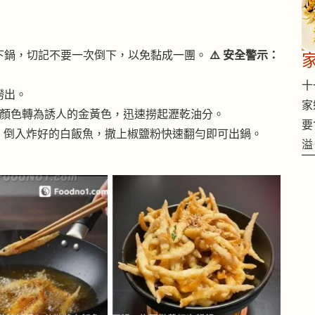
批下鍋，切記不要一次倒下，以免黏成一團。
⚠️ 安全警示：
。
十一
撈出。
家
直至顏色轉為誘人的金黃色，迅速撈起瀝乾油分。
要
，倒入炸好的白飯魚，撒上椒鹽粉快速翻勻即可出鍋。
溢