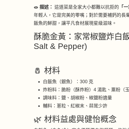
🥗 描述：
這道菜是全家大小都難以抗拒的
「一
年輕人，它是完美的零嘴；對於需要補鈣的長
飯魚的鮮甜，讓平凡食材展現星級滋味。
酥脆金黃：家常椒鹽炸白飯魚 (Dee
Salt & Pepper)
🧂 材料
白飯魚（銀魚）：300 克
炸粉料：脆粉（酥炸粉）4 湯匙、粟粉（玉
調味料：鹽、胡椒粉、椒鹽粉適量
輔料：蔥粒、紅椒末、蒜茸少許
🌿 材料益處與健怡概念