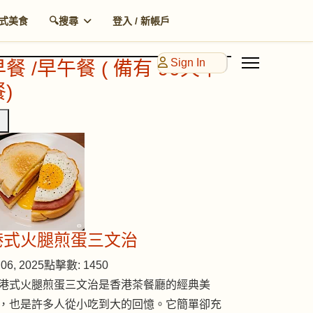
式美食
🔍搜尋
登入 / 新帳戶
Sign In
早餐 /早午餐 ( 備有 90天早
)
港式火腿煎蛋三文治
06, 2025
點擊數: 1450
港式火腿煎蛋三文治是香港茶餐廳的經典美
，也是許多人從小吃到大的回憶。它簡單卻充