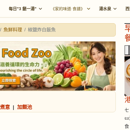
每日"3 餸一湯"
《家的味道·食譜》
湯水泉
西
魚鮮料理
椒鹽炸白飯魚
餐
煮意
|
加餸池
七 

食