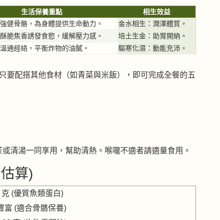
生活保養重點
相生效益
強健骨骼，為身體提供生命動力。
金水相生：潤澤體質。
酥脆焦香誘發食慾，緩解壓力感。
培土生金：助胃開納。
溫通經絡，平衡炸物的油膩。
驅寒化濕：動能充沛。
只要配搭其他食材（如青菜與米飯），即可完成全餐的五
茶或清湯一同享用，幫助清熱。喉嚨不適者請適量食用。
份估算)
8 克 (優質魚類蛋白)
豐富 (適合骨骼保養)