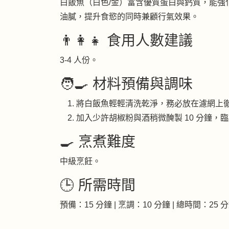
白飯魚（白色/金）富含優質蛋白與鈣質，能強
油膩，提升食慾的同時兼顧行氣效果。
👨‍👩‍👧 食用人數建議
3-4 人份。
🧑‍🍳 材料預備與調味
將白飯魚輕輕清洗乾淨，務必放在濾網上
加入少許胡椒粉與酒稍微醃製 10 分鐘
🍳 烹煮難度
中級烹飪。
🕒 所需時間
預備：15 分鐘 | 烹調：10 分鐘 | 總時間：25 