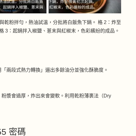
與乾粉拌勻，熱油試溫，分批將白飯魚下鍋。 格 2：炸至
 格 3：起鍋拌入椒鹽、蔥末與紅椒末，色彩繽紛的成品。
用「兩段式熱力轉換」逼出多餘油分並強化酥脆度。
粉漿會過厚，炸出來會變軟。利用乾粉薄裹法（Dry
55 密碼