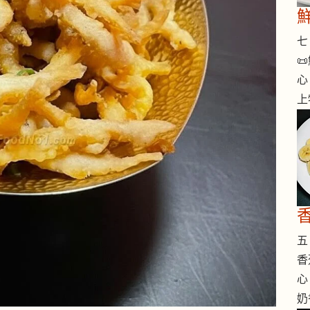
七 

心
上
香
五 
香
心
奶