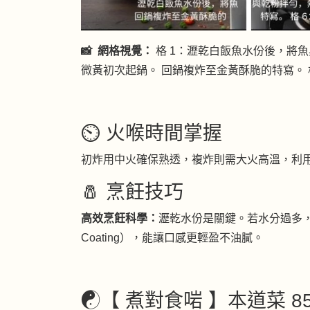
📸 網格視覺：
格 1：瀝乾白飯魚水份後，將魚
微黃初次起鍋。 回鍋複炸至金黃酥脆的特寫。
⏲️ 火喉時間掌握
初炸用中火確保熟透，複炸則需大火高溫，利
🧂 烹飪技巧
高效烹飪科學：
瀝乾水份是關鍵。若水分過多，
Coating），能讓口感更輕盈不油膩。
☯️【 煮對食啱 】本道菜 8