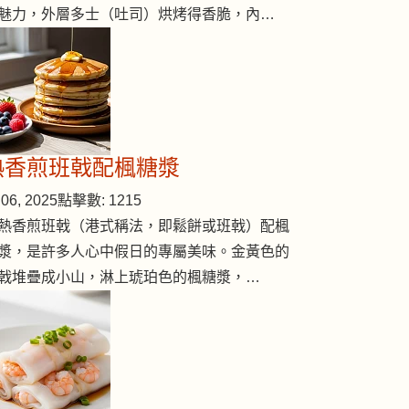
魅力，外層多士（吐司）烘烤得香脆，內…
熱香煎班戟配楓糖漿
06, 2025
點擊數: 1215
熱香煎班戟（港式稱法，即鬆餅或班戟）配楓
漿，是許多人心中假日的專屬美味。金黃色的
戟堆疊成小山，淋上琥珀色的楓糖漿，…