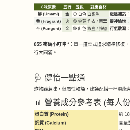
8味原素
五行
五色
對應食材
鮮 (Umami)
金
⚪ 白色
白飯魚
滋陰補鈣：
香 (Fragrant)
火
🟡 金黃
炸衣 / 蒜茸
提神愉悅：
辛 (Pungent)
金
🔴 紅色
椒鹽 / 辣椒
行氣散濕：
855 密碼小叮嚀 *：
單一道菜式追求精準修復，
行大圓滿。
🩺 健怡一點通
炸物雖惹味，但屬性較燥，建議配搭一杯淡綠
📊 營養成分參考表 (每人
蛋白質 (Protein)
約 1
鈣質 (Calcium)
含量