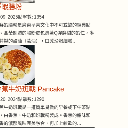
鮮蝦腸粉
09, 2025
點擊數: 1354
鮮蝦腸粉是廣東早茶文化中不可或缺的經典點
。晶瑩剔透的腸粉皮包裹著Q彈鮮甜的蝦仁，淋
特製的豉油（醬油），口感滑嫩細膩…
蕉牛奶班戟 Pancake
20, 2024
點擊數: 1290
蕉牛奶班戟是一道簡單易做的早餐或下午茶點
，由香蕉、牛奶和班戟粉製成。香蕉的甜味和
香的濃郁風味完美融合，再加上鬆軟的…