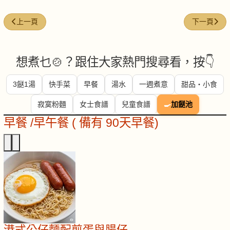
上一篇文章: 蒸澳洲烏頭魚
下一篇文章:
上一頁
下一頁
想煮乜🍲？跟住大家熱門搜尋看，按👇
3餸1湯
快手菜
早餐
湯水
一週煮意
甜品・小食
寂寞粉麵
女士食譜
兒童食譜
🍳
加餸池
早餐 /早午餐 ( 備有 90天早餐)
港式公仔麵配煎蛋與腸仔