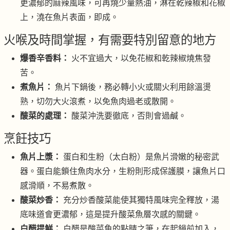
更濃郁的麻辣風味，可再燒少量熱油，淋在乾辣椒和花椒
上，澆在魚片表面，即成。
火喉及時間掌握，有需要特別留意的地方
爆香辛香料：
火不宜過大，以免花椒和乾辣椒燒焦發
苦。
煮魚片：
魚片下鍋後，務必轉小火或關火利用餘溫燙
熟，切勿大火滾煮，以免魚肉過老或散開。
酸菜的處理：
酸菜沖洗要徹底，否則會過鹹。
烹飪技巧
魚片上漿：
蛋白和生粉（太白粉）是魚片滑嫩的秘密武
器。蛋白能鎖住魚肉水分，生粉則形成保護膜，讓魚片口
感滑順，不易煮散。
酸菜炒香：
充分炒香酸菜能使其獨特風味完全釋放，湯
底味道會更濃郁，這是提升酸菜魚層次感的關鍵。
白醋提鮮：
白醋是酸菜魚的點睛之筆，在起鍋前加入，