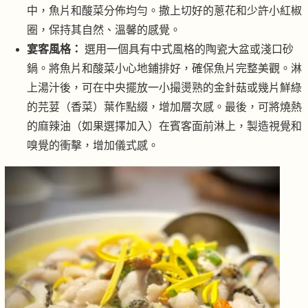
中，魚片和酸菜分佈均勻。撒上切好的蔥花和少許小紅椒
圈，保持其自然、溫馨的感覺。
宴客風格：
選用一個具有中式風格的陶瓷大盆或淺口砂
鍋。將魚片和酸菜小心地鋪排好，確保魚片完整美觀。淋
上湯汁後，可在中央擺放一小撮燙熟的金針菇或幾片鮮綠
的芫荽（香菜）葉作點綴，增加層次感。最後，可將燒熱
的麻辣油（如果選擇加入）在賓客面前淋上，製造視覺和
嗅覺的衝擊，增加儀式感。