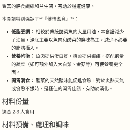
豐富的膳食纖維和益生菌，有助於腸道健康。
本食譜特別強調了**『健怡煮意』**：
低脂烹調：
相較於傳統酸菜魚的大量用油，本食譜減少
了油量，湯底主要以魚肉和酸菜的鮮味為主，減少不必要
的脂肪攝入。
營養均衡：
魚肉提供蛋白質，酸菜提供纖維，搭配適量
的蔬菜（如可額外加入大白菜、金菇等）可使營養更全
面。
開胃消食：
酸菜的天然酸味能促進食慾，對於炎熱天氣
或食慾不振時，是極佳的開胃佳餚，有助於消化。
材料份量
適合 2-3 人食用
材料預備、處理和調味