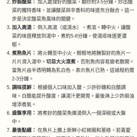
炒製酸菜：
加入處理好的酸菜，翻炒約3-5分鐘，炒出酸
菜的獨特香味，並讓酸菜與辛香料的味道充分融合。這一
步是決定酸菜魚風味的關鍵。
加入高湯：
倒入高湯（或清水），煮滾。轉中火，讓酸
菜的味道釋放到湯中，煮約5-8分鐘，使湯底味道更濃
郁。
煮熟魚片：
將火轉至中小火，輕輕地將醃製好的魚片一
片片滑入湯中。
切忌大火滾煮
，否則魚肉容易變老散開。
當魚片由半透明轉為乳白色，表示魚片已熟，這過程約需
2-3分鐘。
調味提鮮：
根據個人口味加入鹽、少許砂糖和白醋調
味。白醋能提升酸度，讓湯汁更開胃。最後淋上少許麻油
增添香氣。
盛盤享用：
將煮好的酸菜魚連湯倒入一個深碗或大盤
中。
最後點綴：
在魚片上撒上新鮮小紅椒圈和蔥綠，若喜愛