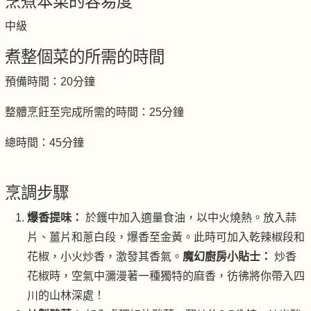
烹煮本菜的容易度
中級
煮整個菜的所需的時間
預備時間：20分鐘
整體烹飪至完成所需的時間：25分鐘
總時間：45分鐘
烹調步驟
爆香提味：
於鑊中加入適量食油，以中火燒熱。放入蒜
片、薑片和蔥白段，爆香至金黃。此時可加入乾辣椒段和
花椒，小火炒香，激發其香氣。
魔幻廚房小貼士：
炒香
花椒時，空氣中瀰漫著一種獨特的麻香，彷彿將你帶入四
川的山林深處！