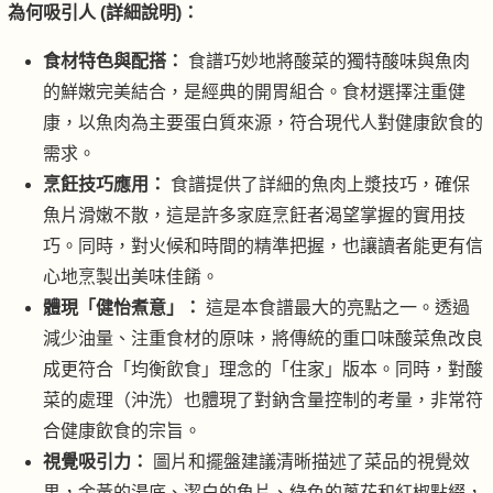
為何吸引人 (詳細說明)：
食材特色與配搭：
食譜巧妙地將酸菜的獨特酸味與魚肉
的鮮嫩完美結合，是經典的開胃組合。食材選擇注重健
康，以魚肉為主要蛋白質來源，符合現代人對健康飲食的
需求。
烹飪技巧應用：
食譜提供了詳細的魚肉上漿技巧，確保
魚片滑嫩不散，這是許多家庭烹飪者渴望掌握的實用技
巧。同時，對火候和時間的精準把握，也讓讀者能更有信
心地烹製出美味佳餚。
體現「健怡煮意」：
這是本食譜最大的亮點之一。透過
減少油量、注重食材的原味，將傳統的重口味酸菜魚改良
成更符合「均衡飲食」理念的「住家」版本。同時，對酸
菜的處理（沖洗）也體現了對鈉含量控制的考量，非常符
合健康飲食的宗旨。
視覺吸引力：
圖片和擺盤建議清晰描述了菜品的視覺效
果，金黃的湯底、潔白的魚片、綠色的蔥花和紅椒點綴，