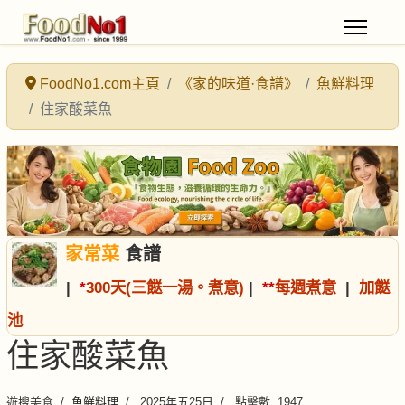
FoodNo1.com主頁
《家的味道·食譜》
魚鮮料理
住家酸菜魚
家常菜
食譜
|
*
300天(三餸一湯。煮意)
|
*
*
每週煮意
|
加餸
池
住家酸菜魚
遊搜美食
魚鮮料理
2025年五25日
點擊數: 1947