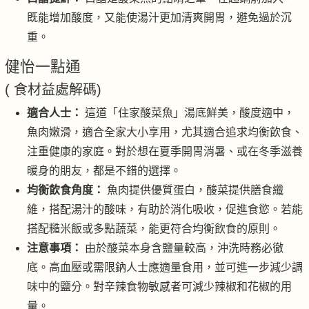
既能增加酸度，又能使湯汁更加清爽開胃，避免過於沉
重。
健怡一點通
( 食材益處解碼)
適合人士：
這道「住家酸菜魚」湯底鮮美，酸度適中，
魚肉嫩滑，適合全家大小享用，尤其適合追求均衡飲食、
注重健康的家庭。對於想在夏季開胃消暑、或在冬季滋養
暖身的朋友，都是不錯的選擇。
均衡飲食角度：
魚肉提供優質蛋白，酸菜提供膳食纖
維，搭配湯汁的酸味，有助於消化吸收，促進食慾。若能
搭配糙米飯或多點蔬菜，能更符合均衡飲食的原則。
注意事項：
由於酸菜本身含鹽量較高，沖洗時務必徹
底。高血壓或需限鈉人士應適量食用，並可進一步減少調
味中的鹽分。對辛辣食物敏感者可減少辣椒和花椒的用
量。