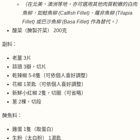
（在北美、澳洲等地，亦可選用其他肉質較嫩的白肉
魚柳，如鯰魚柳 (Catfish Fillet)、羅非魚柳 (Tilapia
Fillet) 或巴沙魚柳 (Basa Fillet) 作為替代。）
酸菜（醃製芥菜） 200克
副料：
老薑 3片
蒜頭 3瓣，切片
乾辣椒 5-8隻（可依個人喜好調整）
花椒 1茶匙（可依個人喜好調整）
新鮮小紅椒 2隻，切圈（可省略）
蔥 2棵，切段
醃魚料：
雞蛋 1隻（取蛋白）
生粉（太白粉） 1湯匙