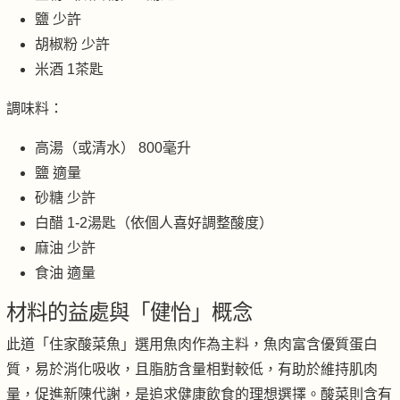
鹽 少許
胡椒粉 少許
米酒 1茶匙
調味料：
高湯（或清水） 800毫升
鹽 適量
砂糖 少許
白醋 1-2湯匙（依個人喜好調整酸度）
麻油 少許
食油 適量
材料的益處與「健怡」概念
此道「住家酸菜魚」選用魚肉作為主料，魚肉富含優質蛋白
質，易於消化吸收，且脂肪含量相對較低，有助於維持肌肉
量，促進新陳代謝，是追求健康飲食的理想選擇。酸菜則含有