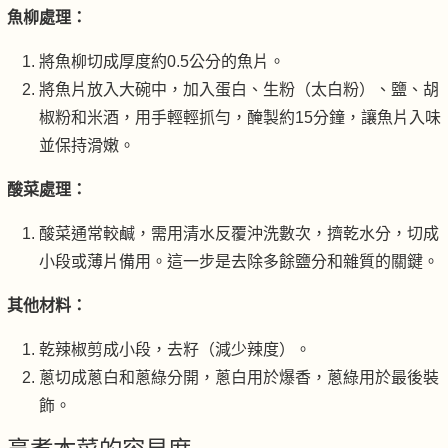
魚柳處理：
將魚柳切成厚度約0.5公分的魚片。
將魚片放入大碗中，加入蛋白、生粉（太白粉）、鹽、胡
椒粉和米酒，用手輕輕抓勻，醃製約15分鐘，讓魚片入味
並保持滑嫩。
酸菜處理：
酸菜通常較鹹，需用清水反覆沖洗數次，擠乾水分，切成
小段或薄片備用。這一步是去除多餘鹽分和雜質的關鍵。
其他材料：
乾辣椒剪成小段，去籽（減少辣度）。
蔥切成蔥白和蔥綠分開，蔥白用於爆香，蔥綠用於最後裝
飾。