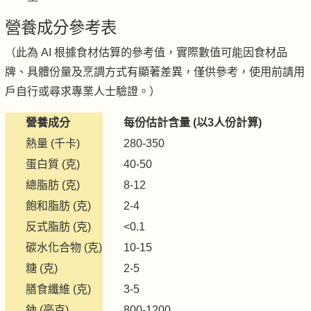
營養成分參考表
（此為 AI 根據食材估算的參考值，實際數值可能因食材品
牌、具體份量及烹調方式有顯著差異，僅供參考，使用前請用
戶自行或尋求專業人士驗證。）
營養成分
每份估計含量 (以3人份計算)
熱量 (千卡)
280-350
蛋白質 (克)
40-50
總脂肪 (克)
8-12
飽和脂肪 (克)
2-4
反式脂肪 (克)
<0.1
碳水化合物 (克)
10-15
糖 (克)
2-5
膳食纖維 (克)
3-5
鈉 (毫克)
800-1200