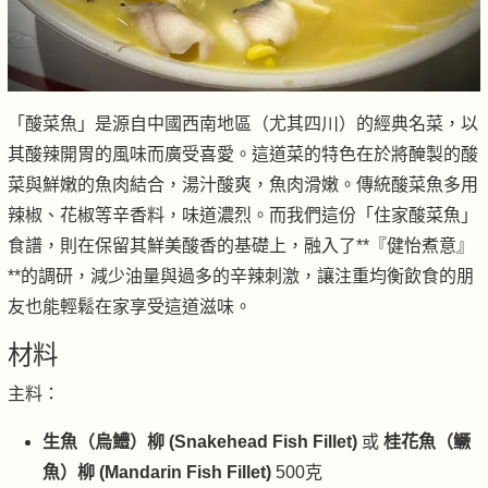
「酸菜魚」是源自中國西南地區（尤其四川）的經典名菜，以
其酸辣開胃的風味而廣受喜愛。這道菜的特色在於將醃製的酸
菜與鮮嫩的魚肉結合，湯汁酸爽，魚肉滑嫩。傳統酸菜魚多用
辣椒、花椒等辛香料，味道濃烈。而我們這份「住家酸菜魚」
食譜，則在保留其鮮美酸香的基礎上，融入了**『健怡煮意』
**的調研，減少油量與過多的辛辣刺激，讓注重均衡飲食的朋
友也能輕鬆在家享受這道滋味。
材料
主料：
生魚（烏鱧）柳 (Snakehead Fish Fillet)
或
桂花魚（鳜
魚）柳 (Mandarin Fish Fillet)
500克