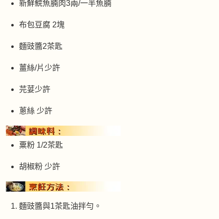
新鮮鯇魚腩肉3兩/一半魚腩
布包豆腐 2塊
麵豉醬2茶匙
薑絲/片少許
芫荽少許
蔥絲 少許
粟粉 1/2茶匙
胡椒粉 少許
麵豉醬與1茶匙油拌勻。