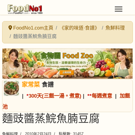
FoodNo1.com主頁
《家的味道·食譜》
魚鮮料理
麵豉醬蒸鯇魚腩豆腐
家常菜
食譜
|
*
300天(三餸一湯。煮意)
|
*
*
每週煮意
|
加餸
池
麵豉醬蒸鯇魚腩豆腐
魚鮮料理
2010年2月24日
點擊數: 31457