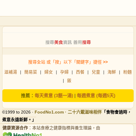
搜尋全站 或「按」以下「關鍵字」捷徑
>>
滋補湯
|
簡易菜
|
婦女
|
孕婦
|
西餐
|
兒童
|
海鮮
|
粉麵
|
飯
推薦：
每天煮意 (3餸一湯)
|
每週煮意 (每週5天)
©1999 to 2026 ·
FoodNo1
.com · 二十六載滋味相伴
「食物會過時，
煮意永遠新鮮。」
健康資源合作
：本站食療之健康指標與養生理論，由