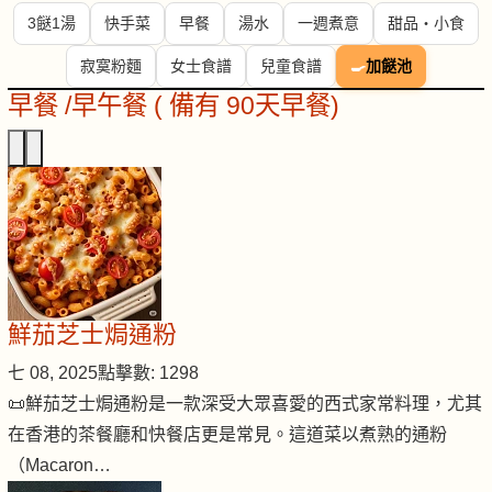
3餸1湯
快手菜
早餐
湯水
一週煮意
甜品・小食
寂寞粉麵
女士食譜
兒童食譜
🍳
加餸池
早餐 /早午餐 ( 備有 90天早餐)
鮮茄芝士焗通粉
七 08, 2025
點擊數: 1298
📜鮮茄芝士焗通粉是一款深受大眾喜愛的西式家常料理，尤其
在香港的茶餐廳和快餐店更是常見。這道菜以煮熟的通粉
（Macaron…