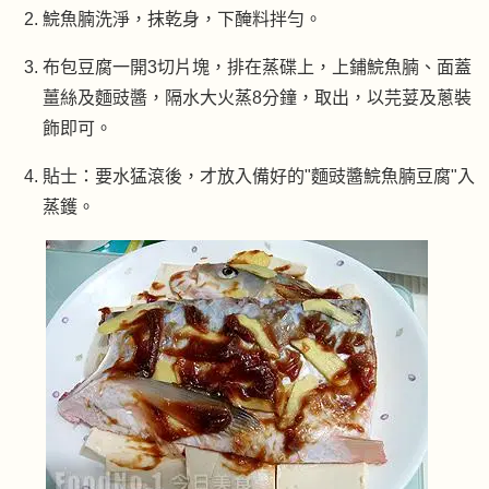
鯇魚腩洗淨，抹乾身，下醃料拌勻。
布包豆腐一開3切片塊，排在蒸碟上，上鋪鯇魚腩、面蓋
薑絲及麵豉醬，隔水大火蒸8分鐘，取出，以芫荽及蔥裝
飾即可。
貼士：要水猛滾後，才放入備好的"麵豉醬鯇魚腩豆腐"入
蒸鑊。