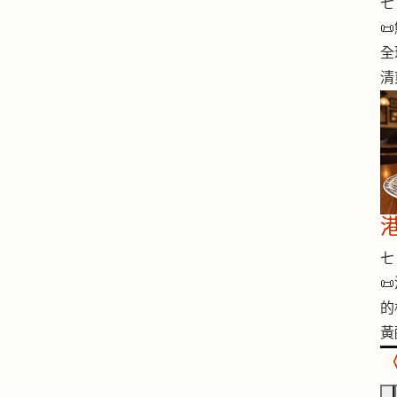
七 

全
清
七 

的
黃