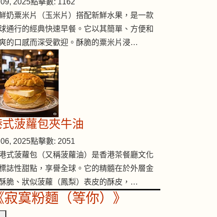
09, 2025
點擊數: 1162
鮮奶粟米片（玉米片）搭配新鮮水果，是一款
球通行的經典快速早餐。它以其簡單、方便和
爽的口感而深受歡迎。酥脆的粟米片浸…
港式菠蘿包夾牛油
06, 2025
點擊數: 2051
港式菠蘿包（又稱菠蘿油）是香港茶餐廳文化
標誌性甜點，享譽全球。它的精髓在於外層金
酥脆、狀似菠蘿（鳳梨）表皮的酥皮，…
《寂寞粉麵（等你）》