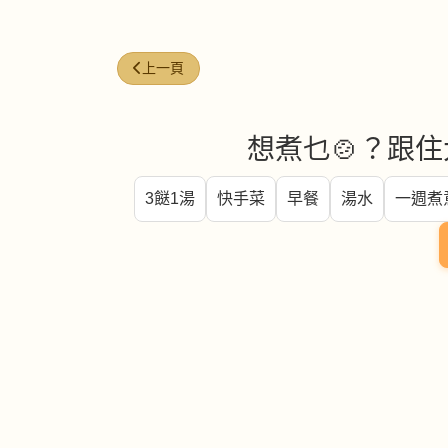
上一篇文章: 青蒸桂花魚
上一頁
想煮乜🍲？跟住
3餸1湯
快手菜
早餐
湯水
一週煮