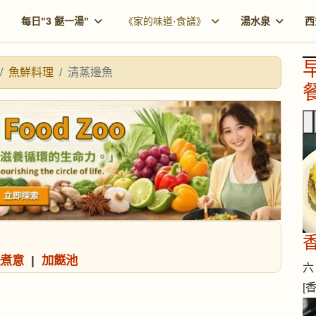
每日"3 餸一湯"
《家的味道·食譜》
湯水泉
西
魚鮮料理
清蒸邊魚
餐
煮意
|
加餸池
六 
[