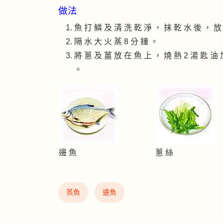
做法
魚 打 鱗 及 清 洗 乾 淨 ， 抹 乾 水 後 ， 放
隔 水 大 火 蒸 8 分 鐘 。
將 蔥 及 薑 放 在 魚 上 ， 燒 熱 2 湯 匙 油
。
邊 魚
蔥 絲
蒸魚
邊魚