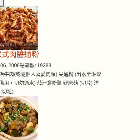
意式肉醬通粉
06, 2008
點擊數: 19288
治牛肉(或隨個人喜愛肉類) 尖通粉 (出水至淋瀝
備用，切勿過水) 茄汁意粉醬 鲜磨菇 (切片) 洋
 (切粒)