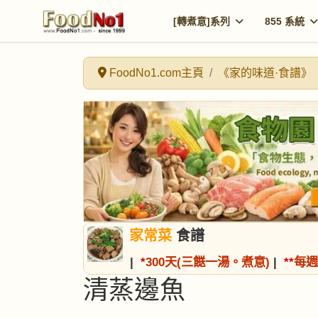
[轉煮意]系列
855 系統
FoodNo1.com主頁
《家的味道·食譜》
家常菜
食譜
|
*
300天(三餸一湯。煮意)
|
*
*
每週
清蒸邊魚