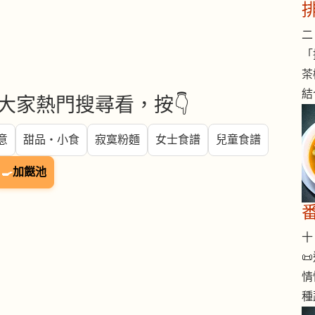
二 
「
茶
結
大家熱門搜尋看，按👇
意
甜品・小食
寂寞粉麵
女士食譜
兒童食譜
🍳
加餸池
十 

情
種