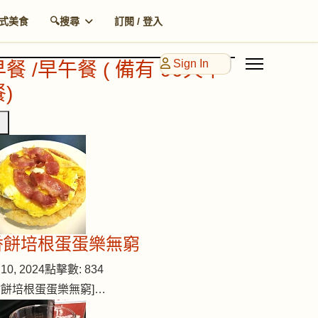
式美食
🔍搜尋
訂閱 / 登入
Sign In
早餐 /早午餐 ( 備有 90天早
)
香餅培根蛋蛋樂無窮
10, 2024
點擊數: 834
香餅培根蛋蛋樂無窮]…