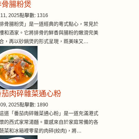
排骨腸粉煲
11, 2025
點擊數: 1316
排骨腸粉煲」是一道經典的粵式點心，常見於
樓和酒家。它將排骨的鮮香與腸粉的嫩滑完美
合，再以砂鍋煲的形式呈現，既美味又…
番茄肉碎雜菜通心粉
09, 2025
點擊數: 1890
這道「番茄肉碎雜菜通心粉」是一道充滿港式
懷的西式家常湯麵。靈感來自於家庭常備的各
蔬菜和冰箱裡零星的肉碎(絞肉)，將…