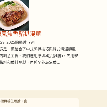
韓風焦香豬扒湯麵
29, 2025
點擊數: 794
這是一道結合了中式煎扒技巧與韓式清湯麵風
的創意主食。我們選用厚切豬扒(豬排)，先用韓
醬料和香料醃製，再煎至外層焦香…
指標與養生理論，由