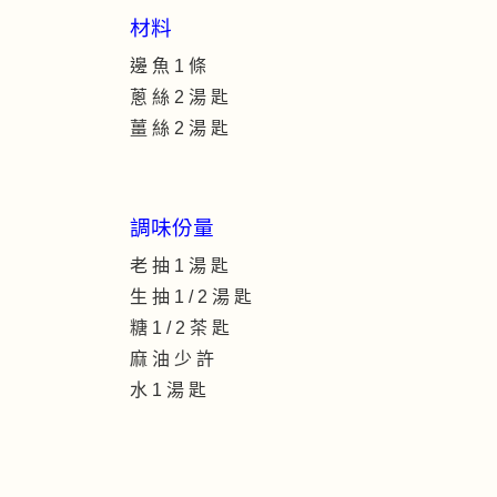
材料
邊 魚 1 條
蔥 絲 2 湯 匙
薑 絲 2 湯 匙
調味份量
老 抽 1 湯 匙
生 抽 1 / 2 湯 匙
糖 1 / 2 茶 匙
麻 油 少 許
水 1 湯 匙