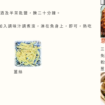
 酒 及 半 茶 匙 鹽 ， 醃 二 十 分 鐘 。
 加 入 調 味 汁 調 煮 滾 ， 淋 在 魚 身 上 ， 即 可 ， 熱 吃
三 
免
乾
葱
薑 絲