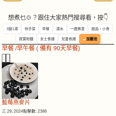
想煮乜🍲？跟住大家熱門搜尋看，按👇
3餸1湯
快手菜
早餐
湯水
一週煮意
甜品・小食
寂寞粉麵
女士食譜
兒童食譜
🍳
加餸池
早餐 /早午餐 ( 備有 90天早餐)
藍莓燕麥片
三 29, 2024
點擊數: 2386