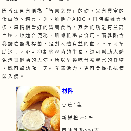
因 香 蕉 含 有 稱 為 「 智 慧 之 鹽 」 的 磷 。 又 有 豐 富 的
蛋 白 質 、 糖 質 、 鉀 、 維 他 命 A 和 C 。 同 時 纖 維 質 也
多 ， 堪 稱 相 當 好 的 營 養 食 品 。 其 鉀 的 功 能 有 益 高
血 壓 ， 也 適 合 便 秘 、 肌 膚 粗 糙 者 食 用 。 而 乳 酪 含
乳 酸 嗜 酸 乳 桿 菌 ， 是 對 人 體 有 益 的 菌 ， 不 單 可 幫
助 消 化 ， 更 可 抑 制 酵 母 菌 的 生 長 ， 還 可 幫 助 人 體
免 遭 其 他 菌 的 入 侵 。 所 以 早 餐 吃 營 養 豐 富 的 食 物
， 既 可 幫 助 你 一 天 裡 充 滿 活 力 ， 更 可 令 你 抵 抗 病
菌 入 侵 。
材料
香 蕉 1 隻
新 鮮 橙 汁 2 杯
原 味 乳 酪 200 克