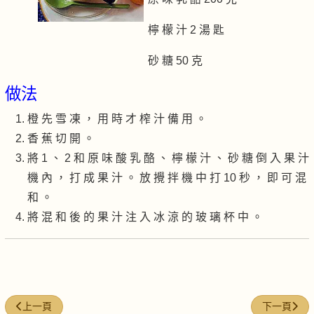
檸 檬 汁 2 湯 匙
砂 糖 50 克
做法
橙 先 雪 凍 ， 用 時 才 榨 汁 備 用 。
香 蕉 切 開 。
將 1 、 2 和 原 味 酸 乳 酪 、 檸 檬 汁 、 砂 糖 倒 入 果 汁
機 內 ， 打 成 果 汁 。 放 攪 拌 機 中 打 10 秒 ， 即 可 混
和 。
將 混 和 後 的 果 汁 注 入 冰 涼 的 玻 璃 杯 中 。
上一篇文章: 奇異果乳酪摩士
下一篇文章
上一頁
下一頁