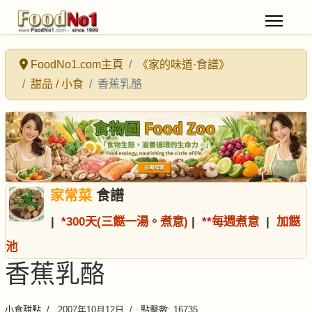
FoodNo1.com主頁
《家的味道·食譜》
甜品 / 小食
香蕉乳酪
家常菜
食譜
|
*
300天(三餸一湯。煮意)
|
*
*
每週煮意
|
加餸
池
香蕉乳酪
小食甜點
2007年10月12日
點擊數: 16735