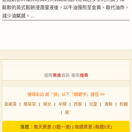
鬆軟的英式鬆餅浸潤蛋液後，以牛油慢煎至金黃，取代油炸，
減少油膩感。…
搜尋全站 或「按」以下「關鍵字」捷徑
>>
滋補湯
|
簡易菜
|
婦女
|
孕婦
|
西餐
|
兒童
|
海鮮
|
粉麵
|
飯
推薦：
每天煮意 (3餸一湯)
|
每週煮意 (每週5天)