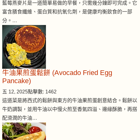
藍莓燕麥片是一道簡單易做的早餐，只需幾分鐘即可完成。它
富含膳食纖維、蛋白質和抗氧化劑，是健康均衡飲食的一部
分。…
牛油果煎蛋鬆餅 (Avocado Fried Egg
Pancake)
五 12, 2025
點擊數: 1462
這道菜是將西式的鬆餅與東方的牛油果煎蛋創意結合。鬆餅以
牛奶調製，並用牛油以中慢火煎至香氣四溢、邊緣酥脆，再搭
配滑潤的牛油…