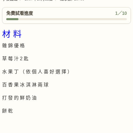
免費試看進度
1／10
材 料
雜 錦 優 格
草 莓 汁 2 匙
水 果 丁 （ 依 個 人 喜 好 選 擇 ）
百 香 果 冰 淇 淋 兩 球
打 發 的 鮮 奶 油
餅 乾