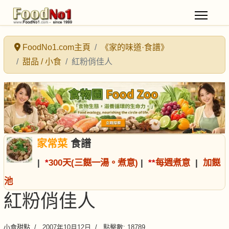
FoodNo1.com主頁
《家的味道·食譜》
甜品 / 小食
紅粉俏佳人
家常菜
食譜
|
*
300天(三餸一湯。煮意)
|
*
*
每週煮意
|
加餸
池
紅粉俏佳人
小食甜點
2007年10月12日
點擊數: 18789