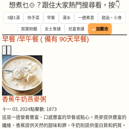
想煮乜🍲？跟住大家熱門搜尋看，按👇
3餸1湯
快手菜
早餐
湯水
一週煮意
甜品・小食
寂寞粉麵
女士食譜
兒童食譜
🍳
加餸池
早餐 /早午餐 ( 備有 90天早餐)
香蕉牛奶燕麥粥
十一 03, 2024
點擊數: 1873
這是一道營養豐富、口感豐富的早餐或點心。燕麥提供豐富的
纖維，香蕉提供天然的甜味和鉀，牛奶則提供蛋白質和鈣質。