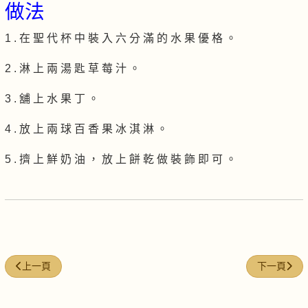
做法
1 . 在 聖 代 杯 中 裝 入 六 分 滿 的 水 果 優 格 。
2 . 淋 上 兩 湯 匙 草 莓 汁 。
3 . 舖 上 水 果 丁 。
4 . 放 上 兩 球 百 香 果 冰 淇 淋 。
5 . 擠 上 鮮 奶 油 ， 放 上 餅 乾 做 裝 飾 即 可 。
上一篇文章: 奇異果乳酪摩士蛋糕
下一篇文章:
上一頁
下一頁