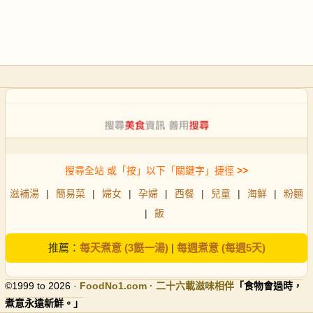
搜尋全站 或「按」以下「關鍵字」捷徑
>>
滋補湯
|
簡易菜
|
婦女
|
孕婦
|
西餐
|
兒童
|
海鮮
|
粉麵
|
飯
推薦：
每天煮意 (3餸一湯)
|
每週煮意 (每週5天)
©1999 to 2026 ·
FoodNo1
.com · 二十六載滋味相伴
「食物會過時，
煮意永遠新鮮。」