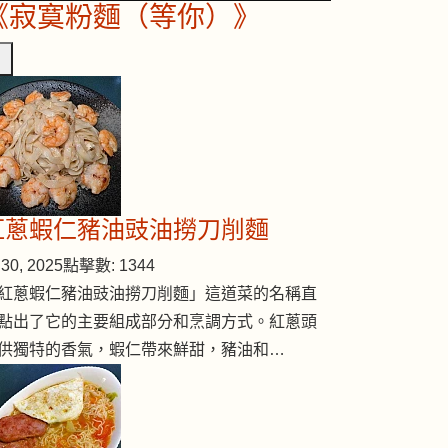
《寂寞粉麵（等你）》
紅蔥蝦仁豬油豉油撈刀削麵
30, 2025
點擊數: 1344
紅蔥蝦仁豬油豉油撈刀削麵」這道菜的名稱直
點出了它的主要組成部分和烹調方式。紅蔥頭
供獨特的香氣，蝦仁帶來鮮甜，豬油和…