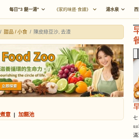
每日"3 餸一湯"
《家的味道·食譜》
湯水泉
西
甜品 / 小食
陳皮綠豆沙, 去渣
餐
煮意
|
加餸池
七 

滿