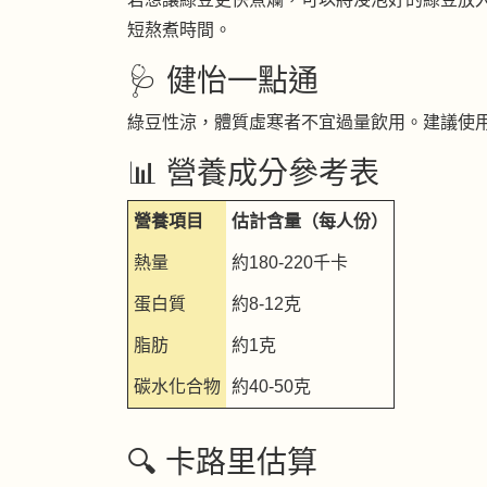
短熬煮時間。
🩺 健怡一點通
綠豆性涼，體質虛寒者不宜過量飲用。建議使用
📊 營養成分參考表
營養項目
估計含量（每人份）
熱量
約180-220千卡
蛋白質
約8-12克
脂肪
約1克
碳水化合物
約40-50克
🔍 卡路里估算