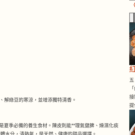
）
五 
「
接
、解綠豆的寒涼，並增添獨特清香。
提
，是夏季必備的養生食材。陳皮則能**理氣健脾、燥濕化痰
身體水分，清熱氣，是天然、健康的甜品選擇。