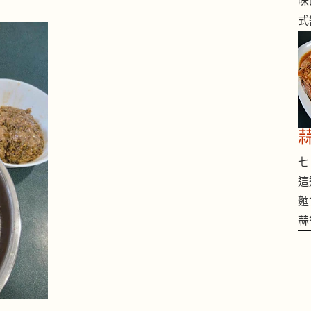
味
式
七 
這
麵
蒜