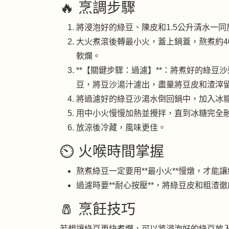
🔥 烹調步驟
將浸泡好的綠豆、陳皮和1.5公升清水一
大火煮滾後轉最小火，蓋上鍋蓋，熬煮約4
軟爛。
**【關鍵步驟：過濾】**：將煮好的綠
豆，將豆沙湯汁濾出，盡量將豆皮和渣滓
將過濾好的綠豆沙湯水倒回鍋中，加入冰
用中小火慢慢加熱並攪拌，直到冰糖完全
放涼後冷藏，風味更佳。
⏲️ 火喉時間掌握
熬煮綠豆一定要用**最小火**慢燉，才能
過濾時要**耐心按壓**，將綠豆皮和粗渣
🧂 烹飪技巧
若想讓綠豆更快煮爛，可以將浸泡好的綠豆放入雪