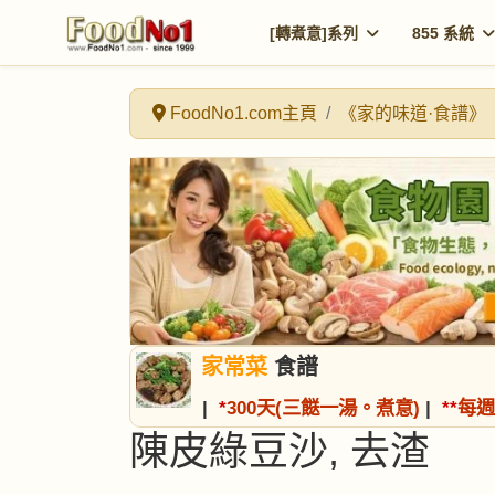
[轉煮意]系列
855 系統
FoodNo1.com主頁
《家的味道·食譜》
家常菜
食譜
|
*
300天(三餸一湯。煮意)
|
*
*
每週
陳皮綠豆沙, 去渣