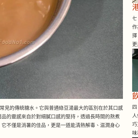
七 
作
擇
更
四 
地區常見的傳統糖水。它與普通綠豆湯最大的區別在於其口感
人
甜品的靈感來自於對細膩口感的堅持，透過長時間的熬煮
巧
。它不僅是消暑的佳品，更是一道能清熱解毒、滋潤身心
味