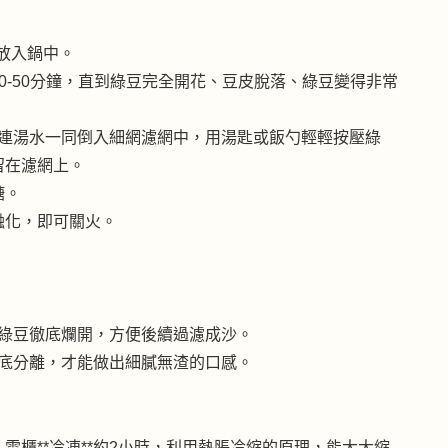
同放入鍋中。
0-50分鐘，直到綠豆完全開花、豆皮脫落、綠豆變得非常
豆沙連湯水一同倒入細網濾網中，用湯匙或飯勺輕輕按壓綠
留在濾網上。
糖。
融化，即可關火。
讓綠豆徹底爛開，方便後續過濾成沙。
徹底分離，才能做出細膩無渣的口感。
櫃**冷凍**約2小時，利用熱脹冷縮的原理，能大大縮