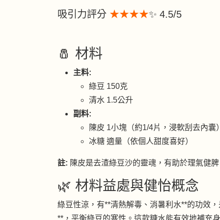
吸引力評分
★★★★
✨ 4.5/5
🧂 材料
主料:
綠豆 150克
清水 1.5公升
副料:
陳皮 1小塊（約1/4片，浸軟刮去內囊
冰糖 適量（依個人甜度喜好）
註:
陳皮是去渣綠豆沙的靈魂，有助於理氣健脾
🌿 材料益處與健怡概念
綠豆性涼，有**清熱解毒、消暑利水**的功效
**，平衡綠豆的寒性。這款糖水能有效地補充