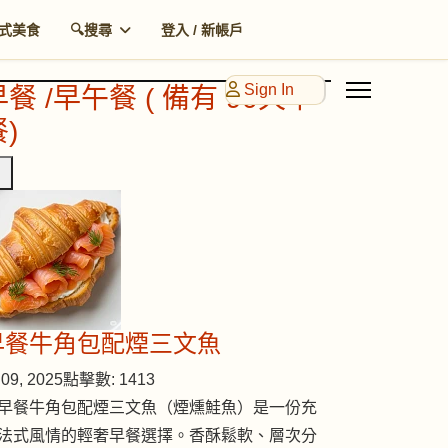
式美食
🔍搜尋
登入 / 新帳戶
Sign In
早餐 /早午餐 ( 備有 90天早
)
早餐牛角包配煙三文魚
09, 2025
點擊數: 1413
早餐牛角包配煙三文魚（煙燻鮭魚）是一份充
法式風情的輕奢早餐選擇。香酥鬆軟、層次分