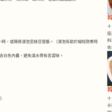
十 
這
料
小時，或隔夜浸泡至綠豆發脹。（浸泡有助於縮短熬煮時
佐
去白色內囊，避免湯水帶有苦澀味。
)
十 
