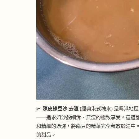
📜
陳皮綠豆沙,去渣
(經典港式糖水) 是粵港
——追求如沙般細滑、無渣的極致享受。這道
和精細的過濾，將綠豆的精華完全釋放於湯中
的甜品。