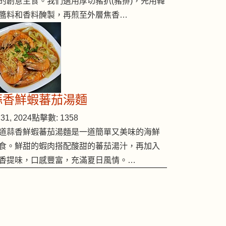
的創意主食。我們選用厚切豬扒(豬排)，先用韓
醬料和香料醃製，再煎至外層焦香…
蒜香鮮蝦蕃茄湯麵
31, 2024
點擊數: 1358
道蒜香鮮蝦蕃茄湯麵是一道簡單又美味的海鮮
食。鮮甜的蝦肉搭配酸甜的蕃茄湯汁，再加入
香提味，口感豐富，充滿夏日風情。…