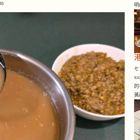
45
明
七 

的
黃