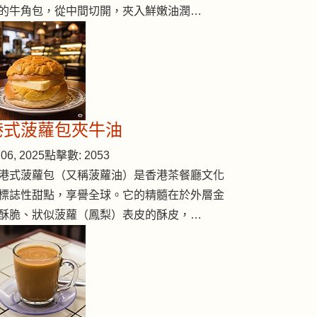
的牛角包，從中間切開，夾入鮮嫩油潤…
港式菠蘿包夾牛油
06, 2025
點擊數: 2053
港式菠蘿包（又稱菠蘿油）是香港茶餐廳文化
標誌性甜點，享譽全球。它的精髓在於外層金
酥脆、狀似菠蘿（鳳梨）表皮的酥皮，…