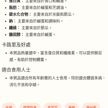
蛋白質：
主要來自於青口和鹹蛋。
脂肪：
主要來自於鹹蛋和烹調油。
碳水化合物：
主要來自於米飯和節瓜。
鈉：
主要來自於鹹蛋和調味料。
纖維：
主要來自於節瓜。
膽固醇：
主要來自於鹹蛋。
卡路里及好處
本粥品熱量適中，富含蛋白質和纖維素，可以提供飽足
感，有助於控制體重。
適合食用人士
本粥品適合所有年齡層的人士食用，特別適合體弱多病、
消化不良和孕婦。
午餐
健康飲食
家常菜
晚餐
潮州粥