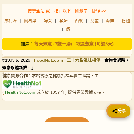
搜尋全站 或「按」以下「關鍵字」捷徑
>>
滋補湯
|
簡易菜
|
婦女
|
孕婦
|
西餐
|
兒童
|
海鮮
|
粉麵
|
飯
推薦：
每天煮意 (3餸一湯)
|
每週煮意 (每週5天)
©1999 to 2026 ·
FoodNo1
.com · 二十六載滋味相伴
「食物會過時，
煮意永遠新鮮。」
健康資源合作
：本站食療之健康指標與養生理論，由
(
Health
No1.com
成立於 1997 年) 提供專業數據支持。
📤 分享
分享
載入更多食譜