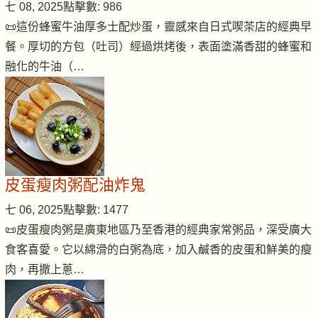
七 08, 2025
點擊數: 986
📜這份蜂蜜牛油厚多士配炒蛋，靈感來自日式喫茶店的經典早
餐。厚切的方包（吐司）經過烘烤後，表面塗滿香甜的蜂蜜和
融化的牛油（…
皮蛋瘦肉粥配油炸鬼
七 06, 2025
點擊數: 1477
📜皮蛋瘦肉粥是廣東地區乃至香港的經典家常粥品，深受廣大
食客喜愛。它以綿滑的白粥為底，加入鹹香的皮蛋和鮮美的瘦
肉，再撒上蔥…