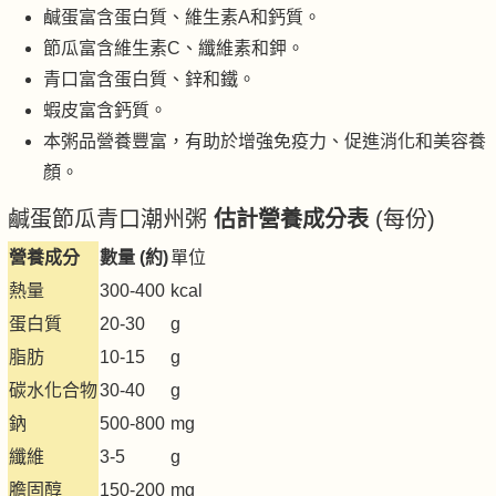
鹹蛋富含蛋白質、維生素A和鈣質。
節瓜富含維生素C、纖維素和鉀。
青口富含蛋白質、鋅和鐵。
蝦皮富含鈣質。
本粥品營養豐富，有助於增強免疫力、促進消化和美容養
顏。
鹹蛋節瓜青口潮州粥
估計營養成分表
(每份)
營養成分
數量 (約)
單位
熱量
300-400
kcal
蛋白質
20-30
g
脂肪
10-15
g
碳水化合物
30-40
g
鈉
500-800
mg
纖維
3-5
g
膽固醇
150-200
mg