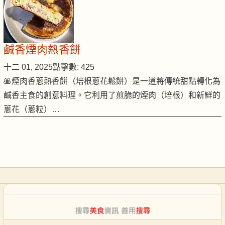
鹹香煙肉熱香餅
十二 01, 2025
點擊數: 425
🥞煙肉香蔥熱香餅（培根蔥花鬆餅）是一道將傳統甜點轉化為
鹹香主食的創意料理。它利用了煎脆的煙肉（培根）和新鮮的
蔥花（蔥粒）…