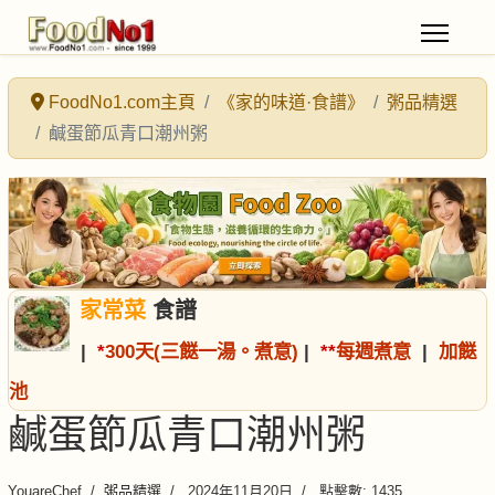
FoodNo1.com主頁
《家的味道·食譜》
粥品精選
鹹蛋節瓜青口潮州粥
家常菜
食譜
|
*
300天(三餸一湯。煮意)
|
*
*
每週煮意
|
加餸
池
鹹蛋節瓜青口潮州粥
YouareChef
粥品精選
2024年11月20日
點擊數: 1435