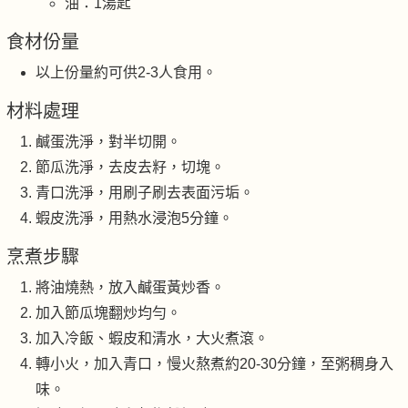
油：1湯匙
食材份量
以上份量約可供2-3人食用。
材料處理
鹹蛋洗淨，對半切開。
節瓜洗淨，去皮去籽，切塊。
青口洗淨，用刷子刷去表面污垢。
蝦皮洗淨，用熱水浸泡5分鐘。
烹煮步驟
將油燒熱，放入鹹蛋黃炒香。
加入節瓜塊翻炒均勻。
加入冷飯、蝦皮和清水，大火煮滾。
轉小火，加入青口，慢火熬煮約20-30分鐘，至粥稠身入
味。