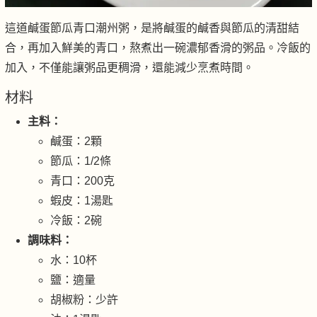
這道鹹蛋節瓜青口潮州粥，是將鹹蛋的鹹香與節瓜的清甜結
合，再加入鮮美的青口，熬煮出一碗濃郁香滑的粥品。冷飯的
加入，不僅能讓粥品更稠滑，還能減少烹煮時間。
材料
主料：
鹹蛋：2顆
節瓜：1/2條
青口：200克
蝦皮：1湯匙
冷飯：2碗
調味料：
水：10杯
鹽：適量
胡椒粉：少許