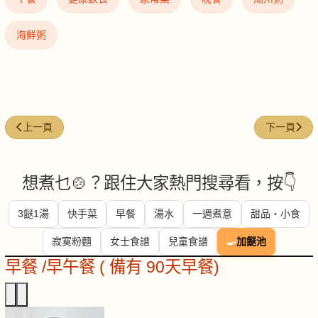
海鮮粥
上一篇文章: 窩蛋滑牛肉粥
下一篇文章:
上一頁
下一頁
想煮乜🍲？跟住大家熱門搜尋看，按👇
3餸1湯
快手菜
早餐
湯水
一週煮意
甜品・小食
寂寞粉麵
女士食譜
兒童食譜
🍳
加餸池
早餐 /早午餐 ( 備有 90天早餐)