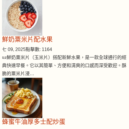
鮮奶粟米片配水果
七 09, 2025
點擊數: 1164
📜鮮奶粟米片（玉米片）搭配新鮮水果，是一款全球通行的經
典快速早餐。它以其簡單、方便和清爽的口感而深受歡迎。酥
脆的粟米片浸…
蜂蜜牛油厚多士配炒蛋