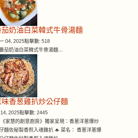
番茄奶油白菜韓式牛骨湯麵
 04, 2025
點擊數: 518
番茄奶油白菜韓式牛骨湯麵…
惹味香葱雞扒炒公仔麵
14, 2025
點擊數: 2445
 《家慧的創意廚房》獨家呈現：香蔥洋蔥爆炒
仔麵佐秘製香煎入魂雞扒 🔥 菜名： 香蔥洋蔥爆