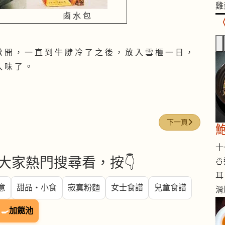
雞
鹵 水 包
掀 開 ， 一 直 到 牛 腱 冷 了 之 後 ， 放 入 雪 櫃 一 日 ，
入 味 了 。
下一篇文章: 蘿蔔炆牛腩F
下一頁
十一
大家熱門搜尋看，按👇

耳
意
甜品・小食
寂寞粉麵
女士食譜
兒童食譜
滑
🍳
加餸池