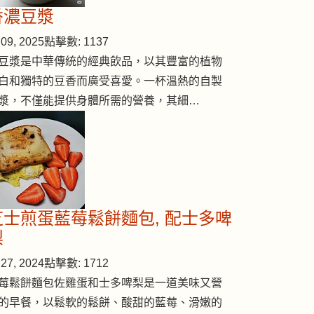
香濃豆漿
09, 2025
點擊數: 1137
豆漿是中華傳統的經典飲品，以其豐富的植物
白和獨特的豆香而廣受喜愛。一杯溫熱的自製
漿，不僅能提供身體所需的營養，其細…
芝士煎蛋藍莓鬆餅麵包, 配士多啤
梨
27, 2024
點擊數: 1712
莓鬆餅麵包佐雞蛋和士多啤梨是一道美味又營
的早餐，以鬆軟的鬆餅、酸甜的藍莓、滑嫩的