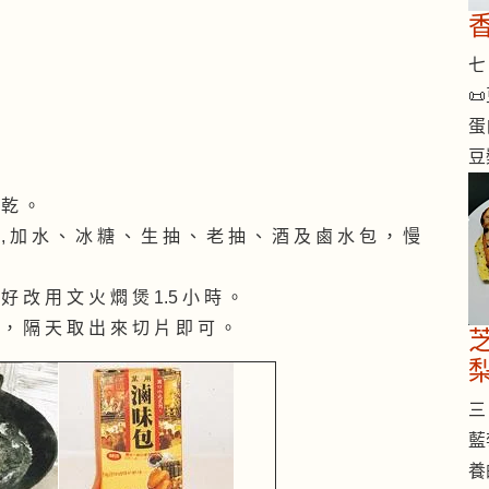
七 

蛋
豆
 乾 。
, 加 水 、 冰 糖 、 生 抽 、 老 抽 、 酒 及 鹵 水 包 ， 慢
好 改 用 文 火 燜 煲 1.5 小 時 。
 ， 隔 天 取 出 來 切 片 即 可 。
三 
藍
養