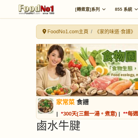
[轉煮意]系列
855 系統
FoodNo1.com主頁
《家的味道·食譜》
家常菜
食譜
|
*
300天(三餸一湯。煮意)
|
*
*
每週
鹵水牛腱