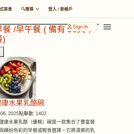
式美食
🔍搜尋
登入 / 新帳戶
Sign In
早餐 /早午餐 ( 備有 90天早
)
健康水果乳酪碗
06, 2025
點擊數: 1402
健康水果乳酪（優格）碗是一款集合了豐富營
與繽紛色彩的早餐或輕食選擇。它將清爽的乳