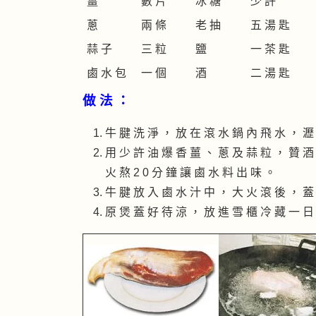
薑
數 片
冰 糖
少 許
蔥
兩 條
老 抽
五 湯 匙
蒜 子
三 粒
鹽
一 茶 匙
鹵 水 包
一 個
酒
二 湯 匙
做 法 ：
牛 腱 洗 淨 ， 放 在 滾 水 鍋 內 飛 水 ， 瀝
用 少 許 油 爆 香 薑 、 蔥 及 蒜 粒 ， 贊 酒 
火 熬 2 0 分 鐘 讓 鹵 水 料 出 味 。
牛 腱 放 入 鹵 水 汁 中 ， 大 火 滾 後 ， 蓋 
原 煲 蓋 好 待 涼 ， 放 進 雪 櫃 冷 藏 一 日