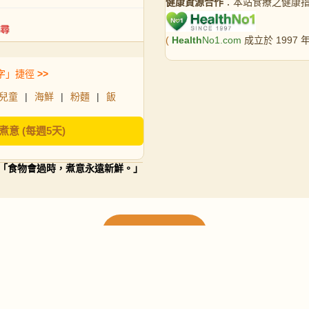
健康資源合作
：本站食療之健康
(
Health
No1.com
成立於 1997
字」捷徑
>>
兒童
|
海鮮
|
粉麵
|
飯
煮意 (每週5天)
「食物會過時，煮意永遠新鮮。」
載入更多食譜
請使用下方頁數繼續瀏覽更多食譜