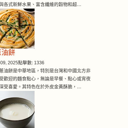
與各式新鮮水果、富含纖維的穀物和超…
蔥油餅
09, 2025
點擊數: 1336
蔥油餅是中華地區，特別是台灣和中國北方非
受歡迎的麵食點心，無論是早餐、點心或宵夜
深受喜愛。其特色在於外皮金黃酥脆，…