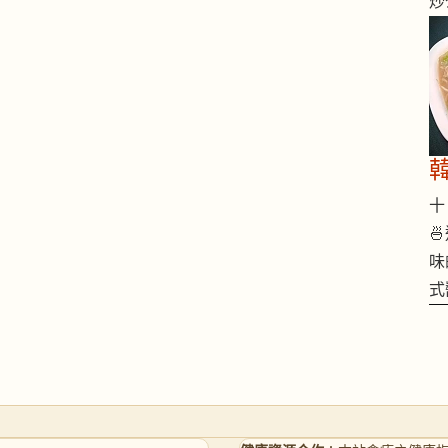
炒
十 

味
式