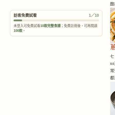
酪
訪客免費試看
1／10
未登入可免費試看
10款完整食譜
；免費註冊後，可再閱讀
100款
。
七 

常
都