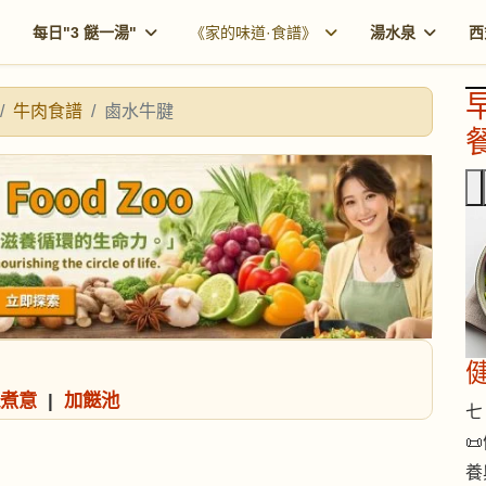
每日"3 餸一湯"
《家的味道·食譜》
湯水泉
西
牛肉食譜
鹵水牛腱
餐
煮意
|
加餸池
七 

養