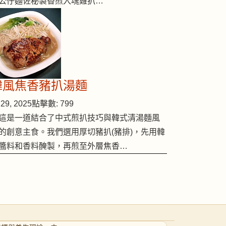
公仔麵佐秘製香煎入魂雞扒…
韓風焦香豬扒湯麵
29, 2025
點擊數: 799
這是一道結合了中式煎扒技巧與韓式清湯麵風
的創意主食。我們選用厚切豬扒(豬排)，先用韓
醬料和香料醃製，再煎至外層焦香…