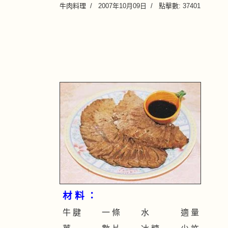
牛肉料理
2007年10月09日
點擊數: 37401
材 料 ：
牛 腱
一 條
水
適 量