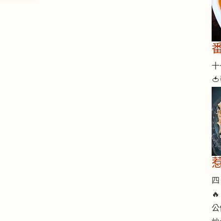
十一

四 

公