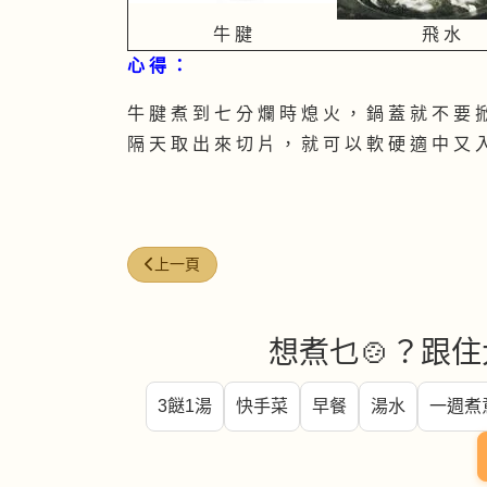
牛 腱
飛 水
心 得 ：
牛 腱 煮 到 七 分 爛 時 熄 火 ， 鍋 蓋 就 不 要 
隔 天 取 出 來 切 片 ， 就 可 以 軟 硬 適 中 又 
上一篇文章: 麻辣牛肉
上一頁
想煮乜🍲？跟住
3餸1湯
快手菜
早餐
湯水
一週煮