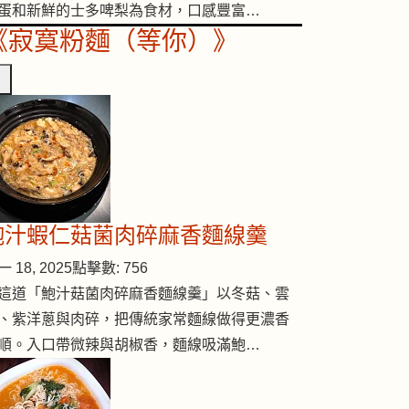
蛋和新鮮的士多啤梨為食材，口感豐富…
《寂寞粉麵（等你）》
lankBeefwithTurnips
鮑汁蝦仁菇菌肉碎麻香麵線羹
 18, 2025
點擊數: 756
這道「鮑汁菇菌肉碎麻香麵線羹」以冬菇、雲
、紫洋蔥與肉碎，把傳統家常麵線做得更濃香
順。入口帶微辣與胡椒香，麵線吸滿鮑…