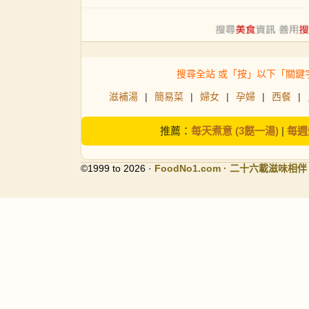
搜尋全站 或「按」以下「關鍵
滋補湯
|
簡易菜
|
婦女
|
孕婦
|
西餐
|
推薦：
每天煮意 (3餸一湯)
|
每週
©1999 to 2026 ·
FoodNo1
.com · 二十六載滋味相伴