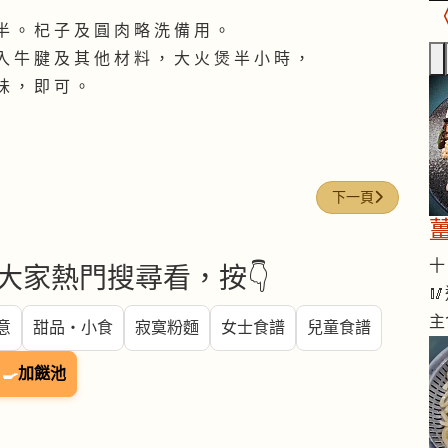
半 。 杞 子 及 圓 肉 略 洗 備 用 。
入 牛 腱 及 其 他 材 料 ， 大 火 煲 半 小 時 ，
味 ， 即 可 。
下一篇文章: 淮山
下一頁
十 
大家熱門搜尋看，按👇

主
意
甜品・小食
寂寞粉麵
女士食譜
兒童食譜
🍳
加餸池