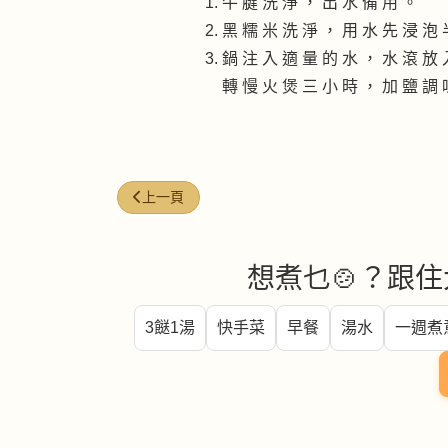
牛 腱 洗 淨 ， 出 水 備 用 。
黑 糯 米 洗 淨 ， 用 水 先 浸 泡 
鍋 注 入 適 量 的 水 ， 水 滾 放 
轉 慢 火 煲 三 小 時 ， 加 鹽 調 
上一篇文章: 韓式炆美國牛肋條
上一頁
想煮乜🍲？跟住
3餸1湯
快手菜
早餐
湯水
一週煮