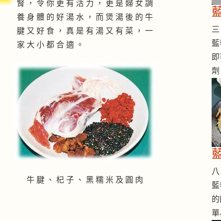
腎 ， 令 你 更 有 活 力 ， 更 是 婦 女 調
養 身 體 的 好 湯 水 ， 而 煲 湯 後 的 牛
三 
腱 又 好 食 ， 真 是 有 湯 又 有 菜 ， 一
藍
家 大 小 都 合 適 。
即
劑
八 
牛 腱 、 杞 子 、 黑 糯 米 及 圓 肉
藍
的
單