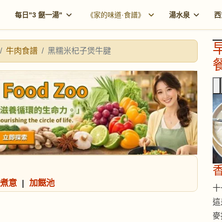
每日"3 餸一湯"
《家的味道·食譜》
湯水泉
西
牛肉食譜
黑糯米杞子煲牛腱
餐
煮意
|
加餸池
十一
這
麥