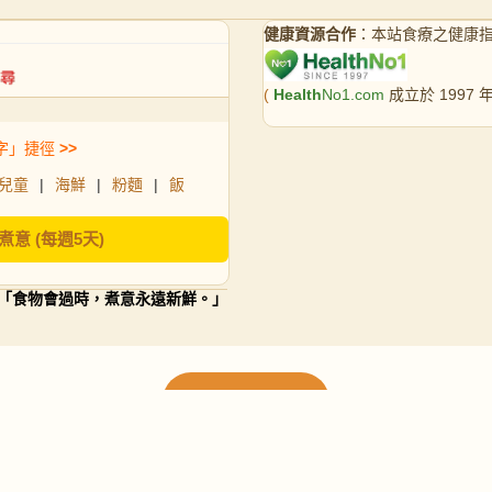
健康資源合作
：本站食療之健康
(
Health
No1.com
成立於 1997
字」捷徑
>>
兒童
|
海鮮
|
粉麵
|
飯
煮意 (每週5天)
「食物會過時，煮意永遠新鮮。」
載入更多食譜
請使用下方頁數繼續瀏覽更多食譜