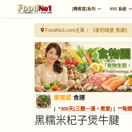
[轉煮意]系列
855 系統
FoodNo1.com主頁
《家的味道·食譜》
家常菜
食譜
|
*
300天(三餸一湯。煮意)
|
*
*
每週
黑糯米杞子煲牛腱