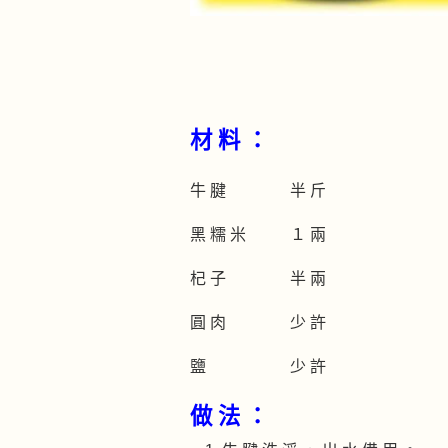
材 料 ：
牛 腱 半 斤
黑 糯 米 １ 兩
杞 子 半 兩
圓 肉 少 許
鹽 少 許
做 法 ：