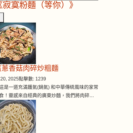
《寂寞粉麵（等你）》
杞子煲牛腱
薑蔥香菇肉碎炒粗麵
20, 2025
點擊數: 1239
這是一道充滿鑊氣(鍋氣) 和中華傳統風味的家常
食！靈感來自經典的廣東炒麵，我們將肉碎…