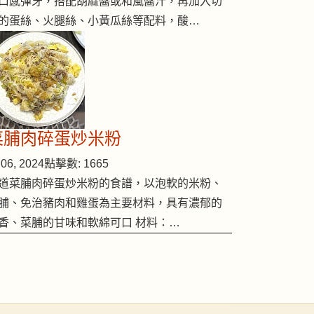
口感彈牙，搭配胡麻醬或和風醬汁，再加入切
的蛋絲、火腿絲、小黃瓜絲等配料，酸…
菜脯肉碎蛋炒米粉
06, 2024
點擊數: 1665
道菜脯肉碎蛋炒米粉的食譜，以泡軟的米粉、
脯、免治豬肉和雞蛋為主要材料，具有濃郁的
香、菜脯的甘味和軟綿可口 材料：…