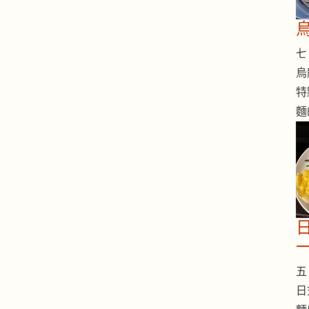
七 
烏
特
麵
五 
日