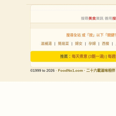
搜尋全站 或「按」以下「關鍵
滋補湯
|
簡易菜
|
婦女
|
孕婦
|
西餐
|
推薦：
每天煮意 (3餸一湯)
|
每週
©1999 to 2026 ·
FoodNo1
.com · 二十六載滋味相伴