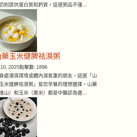
奶則提供蛋白質和鈣質。這道粥品不僅…
山藥玉米健脾祛濕粥
10, 2025
點擊數: 1896
身處潮濕環境或體內濕氣重的朋友，這道「山
玉米健脾祛濕粥」是您早餐的理想選擇。山藥
淮山）和玉米（粟米）都是中醫認為健…