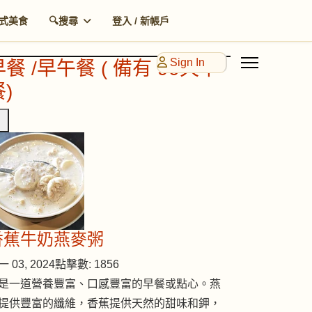
式美食
🔍搜尋
登入 / 新帳戶
Sign In
早餐 /早午餐 ( 備有 90天早
)
香蕉牛奶燕麥粥
 03, 2024
點擊數: 1856
是一道營養豐富、口感豐富的早餐或點心。燕
提供豐富的纖維，香蕉提供天然的甜味和鉀，