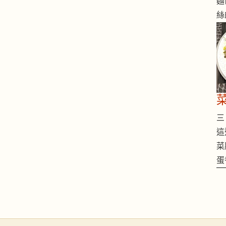
麵
絲
三 
這
菜
蛋