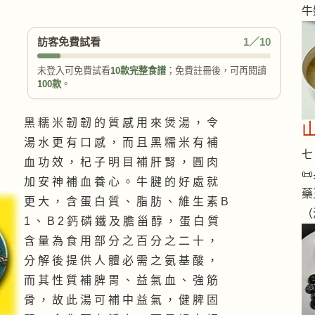
牛
訪客免費試看
1／10
未登入可免費試看
10款完整食譜
；免費註冊後，可再閱讀
100款
。
黑 糯 米 韌 韌 的 質 感 用 來 煲 湯 ， 令
湯 水 更 有 口 感 ， 而 且 黑 糯 米 有 補
七 
血 功 效 ， 杞 子 明 目 補 肝 腎 ， 圓 肉

加 安 神 補 血 養 心 。 牛 腱 的 好 處 就
藥
更 大 ， 含 蛋 白 質 、 脂 肪 、 維 生 素 B
（
1 、 B 2 鈣 磷 鐵 及 膽 甾 醇 ， 蛋 白 質
含 量 為 食 用 部 分 之 百 分 之 二 十 ，
分 解 後 提 供 人 體 必 需 之 氨 基 酸 ，
而 其 性 質 補 脾 胃 、 益 氣 血 、 強 筋
骨 ， 故 此 湯 可 補 中 益 氣 ， 健 脾 固