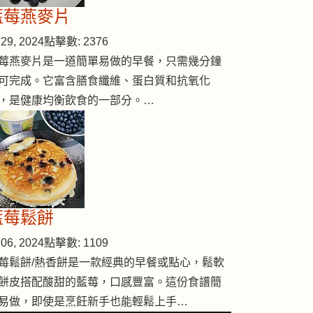
藍莓燕麥片
29, 2024
點擊數: 2376
莓燕麥片是一道簡單易做的早餐，只需幾分鐘
可完成。它富含膳食纖維、蛋白質和抗氧化
，是健康均衡飲食的一部分。…
藍莓鬆餅
06, 2024
點擊數: 1109
莓鬆餅/熱香餅是一款經典的早餐或點心，鬆軟
餅皮搭配酸甜的藍莓，口感豐富。這份食譜簡
易做，即使是烹飪新手也能輕鬆上手…