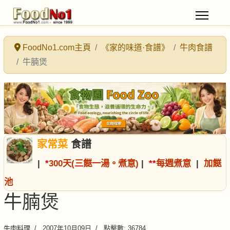
FoodNo1.com主頁
《家的味道·食譜》
牛肉食譜
牛腩煲
家常菜
食譜
|
*
300天(三餸一湯。煮意)
|
*
*
每週煮意
|
加餸
池
牛腩煲
牛肉料理
2007年10月09日
點擊數: 36784