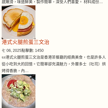
感嫩滑，味道鮮美，製作簡單，深受人們喜愛。 材料成份…
港式火腿煎蛋三文治
七 06, 2025
點擊數: 1450
📜港式火腿煎蛋三文治是香港茶餐廳的經典美食，也是許多人
從小吃到大的回憶。它簡單卻充滿魅力，外層多士（吐司）烘
烤得香脆，內…