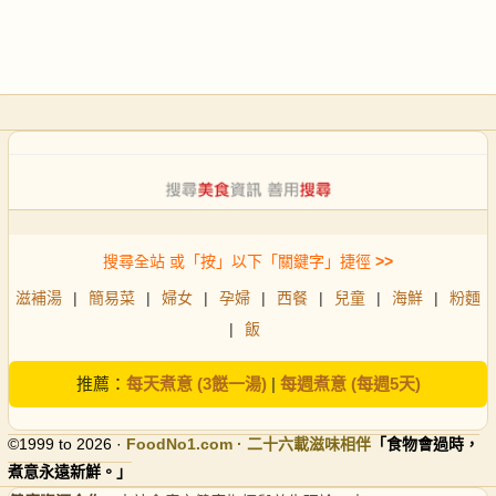
搜尋全站 或「按」以下「關鍵字」捷徑
>>
滋補湯
|
簡易菜
|
婦女
|
孕婦
|
西餐
|
兒童
|
海鮮
|
粉麵
|
飯
推薦：
每天煮意 (3餸一湯)
|
每週煮意 (每週5天)
©1999 to 2026 ·
FoodNo1
.com · 二十六載滋味相伴
「食物會過時，
煮意永遠新鮮。」