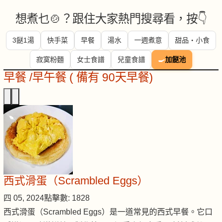
想煮乜🍲？跟住大家熱門搜尋看，按👇
3餸1湯
快手菜
早餐
湯水
一週煮意
甜品・小食
寂寞粉麵
女士食譜
兒童食譜
🍳
加餸池
早餐 /早午餐 ( 備有 90天早餐)
西式滑蛋（Scrambled Eggs）
四 05, 2024
點擊數: 1828
西式滑蛋（Scrambled Eggs）是一道常見的西式早餐。它口