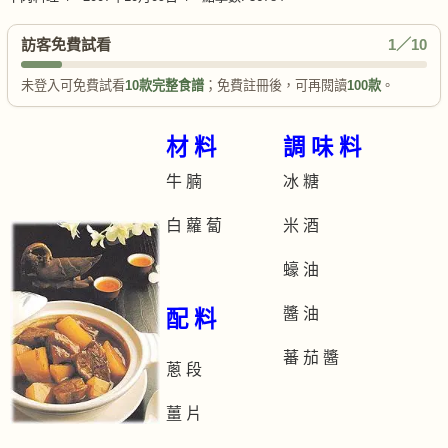
訪客免費試看
1／10
未登入可免費試看
10款完整食譜
；免費註冊後，可再閱讀
100款
。
材 料
調 味 料
牛 腩
冰 糖
白 蘿 蔔
米 酒
蠔 油
醬 油
配 料
蕃 茄 醬
蔥 段
薑 片