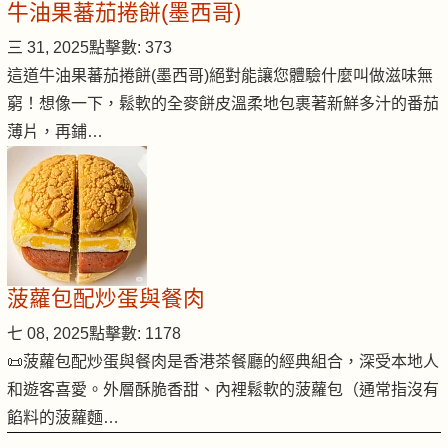
牛油果蕃茄捲餅(墨西哥)
三 31, 2025
點擊數: 373
這道牛油果蕃茄捲餅(墨西哥)絕對能讓您體驗什麼叫做滋味無
窮！想像一下，鬆軟的全麥餅皮溫柔地包裹著新鮮多汁的番茄
薄片，再鋪…
菠蘿包配炒蛋與餐肉
七 08, 2025
點擊數: 1178
📜菠蘿包配炒蛋與餐肉是香港茶餐廳的經典組合，深受本地人
和遊客喜愛。外層酥脆香甜、內裡鬆軟的菠蘿包（通常指沒有
餡料的菠蘿麵…