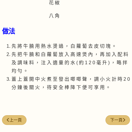
花 椒
八 角
做法
先 將 牛 腩 用 熱 水 燙 過 ， 白 蘿 蔔 去 皮 切 塊 。
先 把 牛 腩 和 白 蘿 蔔 放 入 高 速 煲 內 ， 再 加 入 配 料
及 調 味 料 ， 注 入 適 量 的 水 ( 約 1 2 0 毫 升 ) ， 略 拌
均 勻 。
蓋 上 蓋 開 中 火 煮 至 發 出 唧 唧 聲 ， 調 小 火 計 時 2 0
分 鐘 後 關 火 ， 待 安 全 棒 降 下 便 可 享 用 。
上一篇文章: 滷水牛腱肉
下一篇文章:
上一頁
下一頁