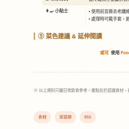
👩‍🍳 小貼士
• 使用前宜撕去老纖
• 處理時可戴手套
⑤ 菜色建議 & 延伸閱讀
或可
使用
Foo
※ 以上資料只屬日常飲食參考，重點在於認識食材、
食材
莖菜類
855