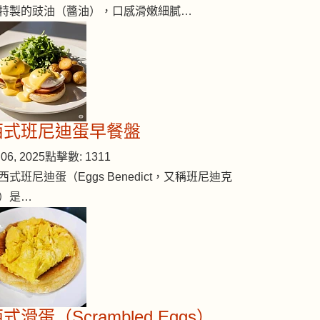
特製的豉油（醬油），口感滑嫩細膩…
西式班尼迪蛋早餐盤
06, 2025
點擊數: 1311
西式班尼迪蛋（Eggs Benedict，又稱班尼迪克
）是…
式滑蛋（Scrambled Eggs）