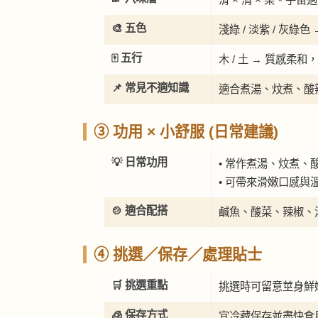
🎨 五色
淺綠 / 淡紫 / 灰
🀄 五行
木 / 土 → 質感柔
📌 常見不適知識
適合煮湯、炆煮、酸
③ 功用 × 小舒服 (日常建議)
💡 日常功用
• 常作煮湯、炆煮、
• 可帶來滑嫩口感與
🍲 適合配搭
鹹魚、酸菜、辣椒、
④ 挑選／保存／處理貼士
🛒 挑選重點
挑選時可留意莖身鮮
🧊 保存方式
宜冷藏保存並盡快食