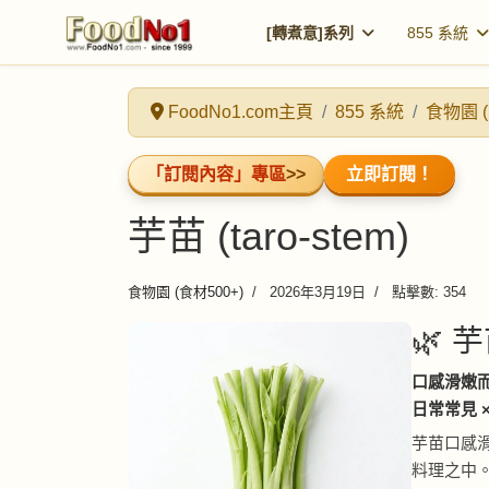
[轉煮意]系列
855 系統
FoodNo1.com主頁
855 系統
食物園 (
「訂閱內容」專區
>>
立即訂閱！
芋苗 (taro-stem)
食物園 (食材500+)
2026年3月19日
點擊數: 354
🌿 芋
口感滑嫩
日常常見 
芋苗口感
料理之中