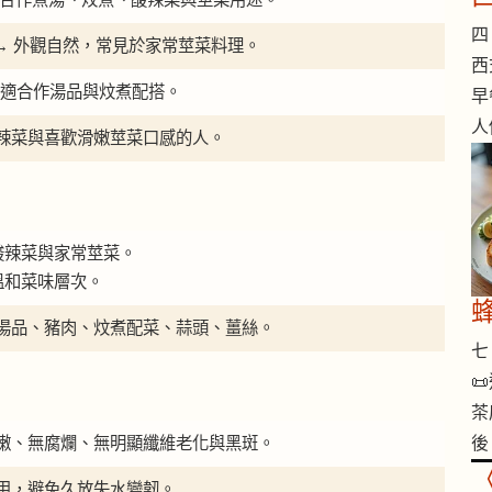
四 
綠色 → 外觀自然，常見於家常莖菜料理。
西
和，適合作湯品與炆煮配搭。
早
人
辣菜與喜歡滑嫩莖菜口感的人。
酸辣菜與家常莖菜。
溫和菜味層次。
湯品、豬肉、炆煮配菜、蒜頭、薑絲。
七 

茶
嫩、無腐爛、無明顯纖維老化與黑斑。
後
用，避免久放失水變韌。