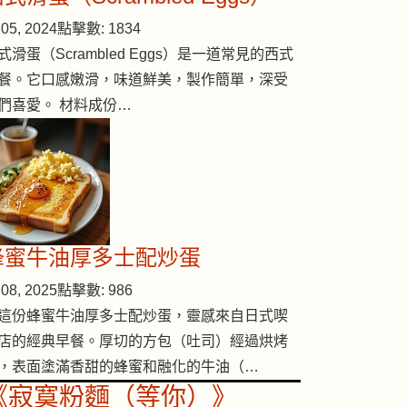
05, 2024
點擊數: 1834
式滑蛋（Scrambled Eggs）是一道常見的西式
餐。它口感嫩滑，味道鮮美，製作簡單，深受
們喜愛。 材料成份…
蜂蜜牛油厚多士配炒蛋
08, 2025
點擊數: 986
這份蜂蜜牛油厚多士配炒蛋，靈感來自日式喫
店的經典早餐。厚切的方包（吐司）經過烘烤
，表面塗滿香甜的蜂蜜和融化的牛油（…
《寂寞粉麵（等你）》