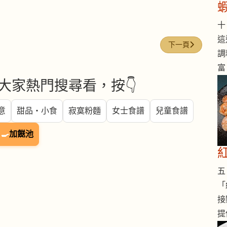
十 
這
下一篇文章: 糙米 (Br
下一頁
調
富
大家熱門搜尋看，按👇
意
甜品・小食
寂寞粉麵
女士食譜
兒童食譜
🍳
加餸池
五 
「
接
提