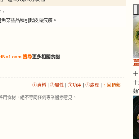
維。
，避免某些品種引起皮膚痕癢。
dNo1.com 搜尋
更多相關食譜
十 
十
①資料
|
②屬性
|
③功用
|
④處理
|
↑ 回頂部
麵
善用食材，絕不等同任何專業醫療意見。