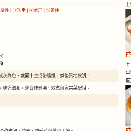
上
②屬性
|
③功用
|
④處理
|
⑤延伸
m)
類
七 

或灰綠色，截面中空或帶纖維，煮後質地軟滑。
蛋
，味道溫和，適合作煮湯、炆煮與家常菜配搭。
西
芋苗適合作煮湯、炆煮、酸辣菜與莖菜用途。