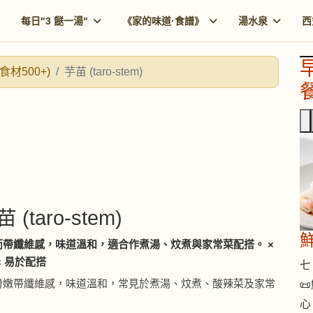
每日"3 餸一湯"
《家的味道·食譜》
湯水泉
西
食材500+)
芋苗 (taro-stem)
餐
苗 (taro-stem)
而帶纖維感，味道溫和，適合作煮湯、炆煮與家常菜配搭。 ×
× 易於配搭
七 
滑嫩帶纖維感，味道溫和，常見於煮湯、炆煮、酸辣菜及家常

。
心