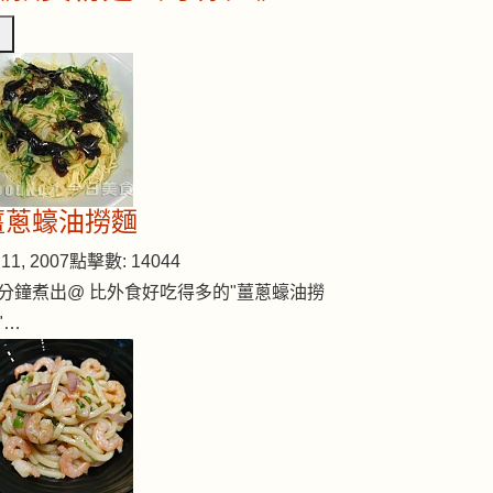
薑蔥蠔油撈麵
11, 2007
點擊數: 14044
分鐘煮出@ 比外食好吃得多的"薑蔥蠔油撈
"…