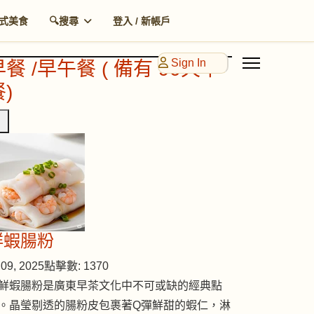
式美食
🔍搜尋
登入 / 新帳戶
Sign In
早餐 /早午餐 ( 備有 90天早
)
鮮蝦腸粉
09, 2025
點擊數: 1370
鮮蝦腸粉是廣東早茶文化中不可或缺的經典點
。晶瑩剔透的腸粉皮包裹著Q彈鮮甜的蝦仁，淋