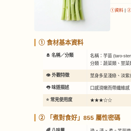
①資料
|
① 食材基本資料
🧂 名稱／分類
名稱：芋苗 (taro-ste
分類：蔬菜類、莖菜
👁️ 外觀特徵
莖身多呈淺綠、淡紫
👅 味道描述
口感滑嫩而帶纖維感
⭐ 常見使用度
★★★☆☆
② 「煮對食好」855 屬性密碼
🌈 八味層
滑 × 清 × 柔。