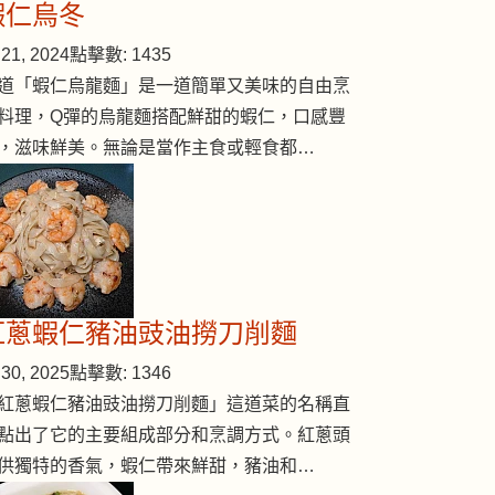
蝦仁烏冬
21, 2024
點擊數: 1435
道「蝦仁烏龍麵」是一道簡單又美味的自由烹
own rice)
料理，Q彈的烏龍麵搭配鮮甜的蝦仁，口感豐
，滋味鮮美。無論是當作主食或輕食都…
紅蔥蝦仁豬油豉油撈刀削麵
30, 2025
點擊數: 1346
紅蔥蝦仁豬油豉油撈刀削麵」這道菜的名稱直
點出了它的主要組成部分和烹調方式。紅蔥頭
供獨特的香氣，蝦仁帶來鮮甜，豬油和…