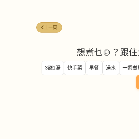
上一篇文章: 鱈魚 (cod)
上一頁
想煮乜🍲？跟住
3餸1湯
快手菜
早餐
湯水
一週煮