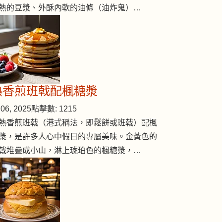
熱的豆漿、外酥內軟的油條（油炸鬼）…
熱香煎班戟配楓糖漿
06, 2025
點擊數: 1215
熱香煎班戟（港式稱法，即鬆餅或班戟）配楓
漿，是許多人心中假日的專屬美味。金黃色的
戟堆疊成小山，淋上琥珀色的楓糖漿，…