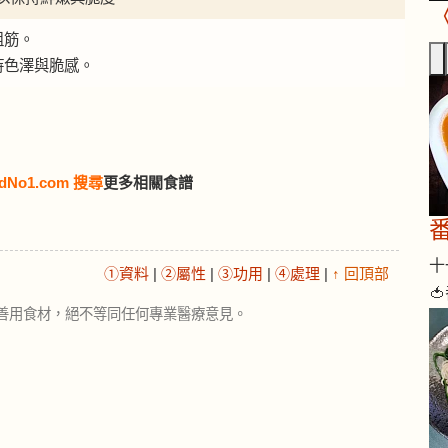
粗筋。
持色澤與脆感。
dNo1.com 搜尋
更多相關食譜
十一
①資料
|
②屬性
|
③功用
|
④處理
|
↑ 回頂部

善用食材，絕不等同任何專業醫療意見。