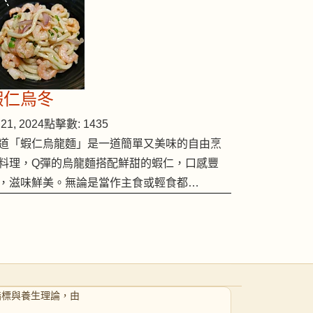
蝦仁烏冬
21, 2024
點擊數: 1435
道「蝦仁烏龍麵」是一道簡單又美味的自由烹
料理，Q彈的烏龍麵搭配鮮甜的蝦仁，口感豐
，滋味鮮美。無論是當作主食或輕食都…
指標與養生理論，由