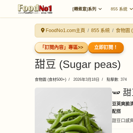
[轉煮意]系列
855 系統
FoodNo1.com主頁
855 系統
食物園 (
「訂閱內容」專區
>>
立即訂閱！
甜豆 (Sugar peas)
食物園 (食材500+)
2026年3月18日
點擊數: 374
🫛 甜
豆莢爽脆清
配搭
甜豆口感