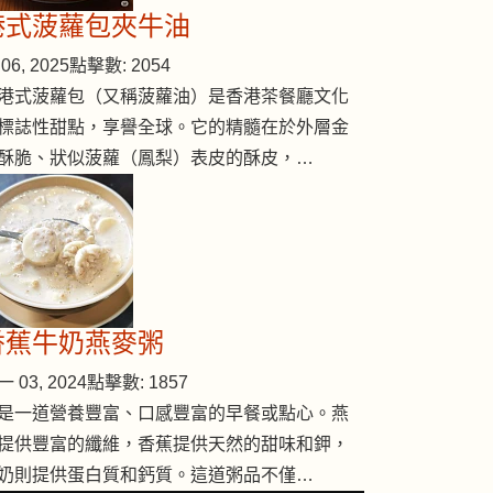
港式菠蘿包夾牛油
06, 2025
點擊數: 2054
港式菠蘿包（又稱菠蘿油）是香港茶餐廳文化
標誌性甜點，享譽全球。它的精髓在於外層金
酥脆、狀似菠蘿（鳳梨）表皮的酥皮，…
香蕉牛奶燕麥粥
 03, 2024
點擊數: 1857
是一道營養豐富、口感豐富的早餐或點心。燕
提供豐富的纖維，香蕉提供天然的甜味和鉀，
奶則提供蛋白質和鈣質。這道粥品不僅…