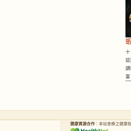
十 
這
調
富
健康資源合作
：本站食療之健康