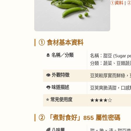
①資料
|
① 食材基本資料
🧂 名稱／分類
名稱：甜豆 (Sugar pe
分類：蔬菜、豆類蔬
👁️ 外觀特徵
豆莢較厚實而鮮綠，
👅 味道描述
豆莢爽脆清甜，口感
⭐ 常見使用度
★★★★☆
② 「煮對食好」855 屬性密碼
🌈 八味層
甜 × 脆 × 清。