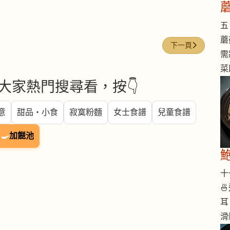
五 
蘑
下一篇文章: 枸杞子 (Go
下一頁
需
菜
大家熱門搜尋看，按👇
意
甜品・小食
寂寞粉麵
女士食譜
兒童食譜
🍳
加餸池
十一

耳
滑