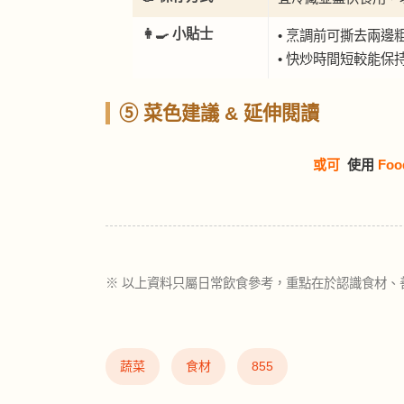
👩‍🍳 小貼士
• 烹調前可撕去兩邊
• 快炒時間短較能保
⑤ 菜色建議 & 延伸閱讀
或可
使用
Foo
※ 以上資料只屬日常飲食參考，重點在於認識食材、
蔬菜
食材
855