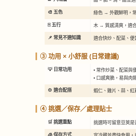
🎨 五色
綠色 → 外觀鮮明，
🀄 五行
木 → 質感清爽，適
📌 常見不適知識
適合快炒、配菜、便
③ 功用 × 小舒服 (日常建議)
💡 日常功用
• 常作炒菜、配菜與
• 口感爽脆，易與肉
🍲 適合配搭
蝦仁、雞片、蒜、紅
④ 挑選／保存／處理貼士
🛒 挑選重點
挑選時可留意豆莢是
🧊 保存方式
宜冷藏並盡快食用，