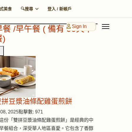
式美食
🔍搜尋
登入 / 新帳戶
Sign In
早餐 /早午餐 ( 備有 90天早
)
雙拼豆漿油條配雞蛋煎餅
08, 2025
點擊數: 971
這份「雙拼豆漿油條配雞蛋煎餅」是經典的中
早餐組合，深受華人地區喜愛。它包含了香醇