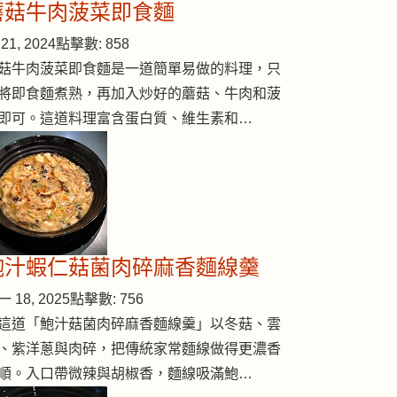
蘑菇牛肉菠菜即食麵
21, 2024
點擊數: 858
菇牛肉菠菜即食麵是一道簡單易做的料理，只
ji berries)
將即食麵煮熟，再加入炒好的蘑菇、牛肉和菠
即可。這道料理富含蛋白質、維生素和…
鮑汁蝦仁菇菌肉碎麻香麵線羹
 18, 2025
點擊數: 756
這道「鮑汁菇菌肉碎麻香麵線羹」以冬菇、雲
、紫洋蔥與肉碎，把傳統家常麵線做得更濃香
順。入口帶微辣與胡椒香，麵線吸滿鮑…