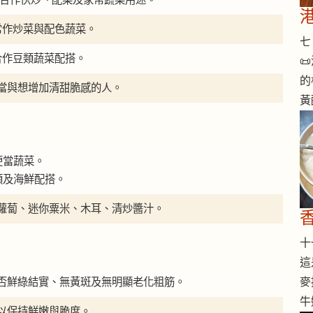
常作炒菜與配色蔬菜。
七 
合作豆類蔬菜配搭。

的
當與想增加清甜脆感的人。
黃
便當蔬菜。
類及海鮮配搭。
蘿蔔、迷你粟米、木耳、清炒醬汁。
十一
這
否鮮綠結實、無黃斑及無明顯老化粗筋。
麥
牛
以保持鮮嫩與脆度。