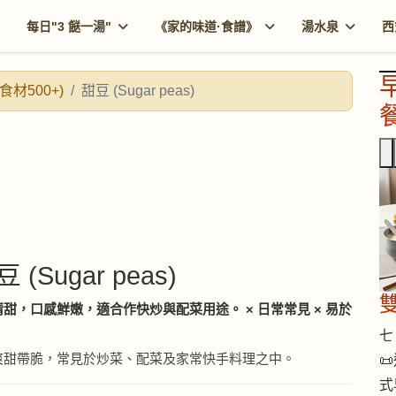
每日"3 餸一湯"
《家的味道·食譜》
湯水泉
西
食材500+)
甜豆 (Sugar peas)
餐
豆 (Sugar peas)
甜，口感鮮嫩，適合作快炒與配菜用途。 × 日常常見 × 易於
七 
爽甜帶脆，常見於炒菜、配菜及家常快手料理之中。

式