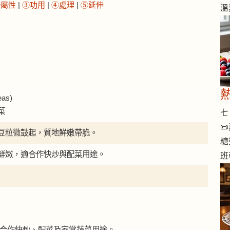
②屬性
|
③功用
|
④處理
|
⑤延伸
溫
as)
菜
七 

豆粒微鼓起，質地鮮嫩帶脆。
糖
鮮嫩，適合作快炒與配菜用途。
班
甜豆適合作快炒、配菜及家常蔬菜用途。