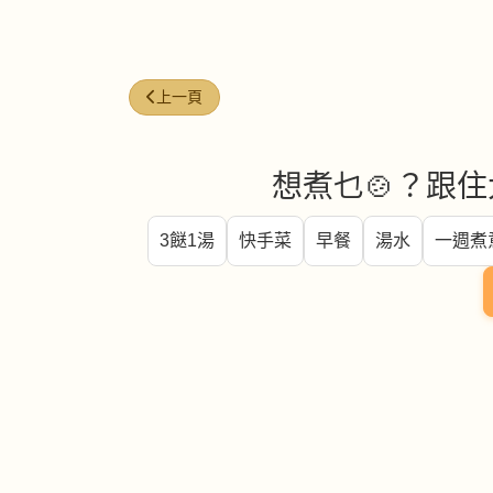
上一篇文章: 芽菜 (Bean sprouts)
上一頁
想煮乜🍲？跟住
3餸1湯
快手菜
早餐
湯水
一週煮