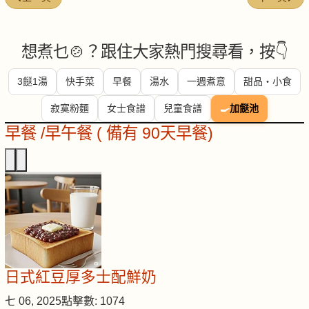
想煮乜🍲？跟住大家熱門搜尋看，按👇
3餸1湯
快手菜
早餐
湯水
一週煮意
甜品・小食
寂寞粉麵
女士食譜
兒童食譜
🍳
加餸池
早餐 /早午餐 ( 備有 90天早餐)
日式紅豆厚多士配鮮奶
七 06, 2025
點擊數: 1074