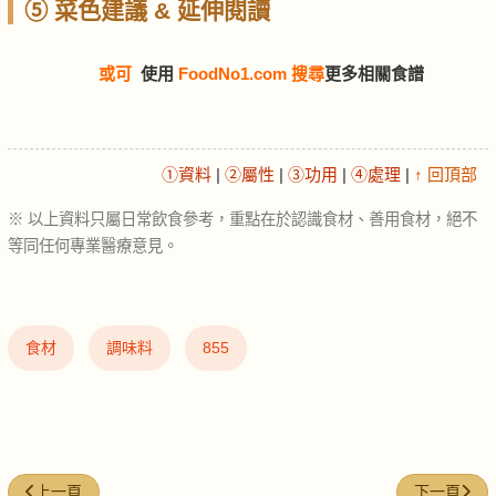
⑤ 菜色建議 & 延伸閱讀
或可
使用
FoodNo1.com 搜尋
更多相關食譜
①資料
|
②屬性
|
③功用
|
④處理
|
↑ 回頂部
※ 以上資料只屬日常飲食參考，重點在於認識食材、善用食材，絕不
等同任何專業醫療意見。
食材
調味料
855
上一篇文章: 豬紅 (Pork blood curd)
下一篇文章: 蠔
上一頁
下一頁