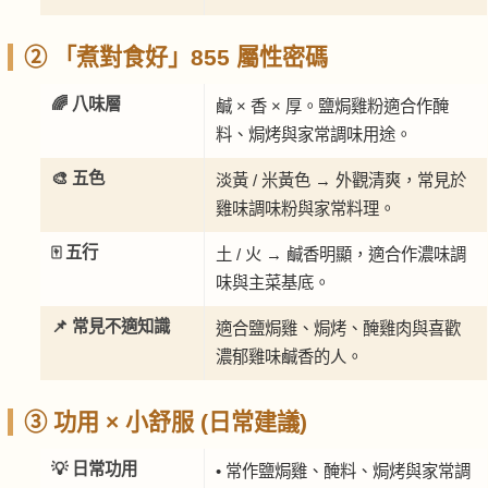
② 「煮對食好」855 屬性密碼
🌈 八味層
鹹 × 香 × 厚。鹽焗雞粉適合作醃
料、焗烤與家常調味用途。
🎨 五色
淡黃 / 米黃色 → 外觀清爽，常見於
雞味調味粉與家常料理。
🀄 五行
土 / 火 → 鹹香明顯，適合作濃味調
味與主菜基底。
📌 常見不適知識
適合鹽焗雞、焗烤、醃雞肉與喜歡
濃郁雞味鹹香的人。
③ 功用 × 小舒服 (日常建議)
💡 日常功用
• 常作鹽焗雞、醃料、焗烤與家常調