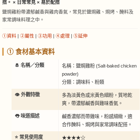
搭。 × 日常常見 × 易於配搭
鹽焗雞粉帶濃郁鹹香與雞肉香氣，常見於鹽焗雞、焗烤、醃料及
家常調味料理之中。
①資料
|
②屬性
|
③功用
|
④處理
|
⑤延伸
① 食材基本資料
🧂 名稱／分類
名稱：鹽焗雞粉 (Salt-baked chicken
powder)
分類：調味料、粉類
👁️ 外觀特徵
多為淡黃色或米黃色細粉，質地乾
爽，帶濃郁鹹香與雞味香氣。
👅 味道描述
鹹香濃郁而帶雞味，粉感細緻，適
合作醃料、焗烤與家常調味配搭。
⭐ 常見使用度
★★★★☆