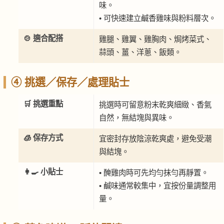
味。
• 可快速建立鹹香雞味與粉料層次。
🍲 適合配搭
雞腿、雞翼、雞胸肉、焗烤菜式、
蒜頭、薑、洋蔥、飯類。
④ 挑選／保存／處理貼士
🛒 挑選重點
挑選時可留意粉末乾爽細緻、香氣
自然，無結塊與異味。
🧊 保存方式
宜密封存放陰涼乾爽處，避免受潮
與結塊。
👩‍🍳 小貼士
• 醃雞肉時可先均勻抹勻再靜置。
• 鹹味通常較集中，宜按份量調整用
量。