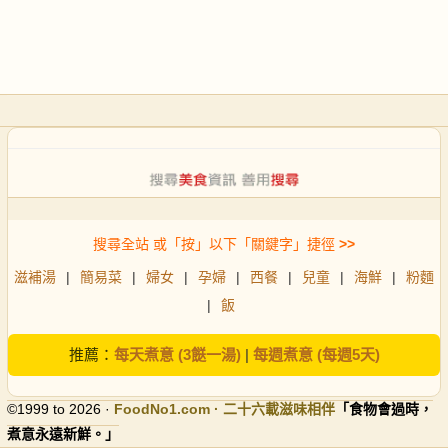
搜尋全站 或「按」以下「關鍵字」捷徑
>>
滋補湯
|
簡易菜
|
婦女
|
孕婦
|
西餐
|
兒童
|
海鮮
|
粉麵
|
飯
推薦：
每天煮意 (3餸一湯)
|
每週煮意 (每週5天)
©1999 to 2026 ·
FoodNo1
.com · 二十六載滋味相伴
「食物會過時，
煮意永遠新鮮。」