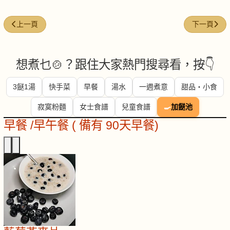
上一篇文章: 粥 (Congee)
下一篇文章: 蝦
上一頁
下一頁
想煮乜🍲？跟住大家熱門搜尋看，按👇
3餸1湯
快手菜
早餐
湯水
一週煮意
甜品・小食
寂寞粉麵
女士食譜
兒童食譜
🍳
加餸池
早餐 /早午餐 ( 備有 90天早餐)