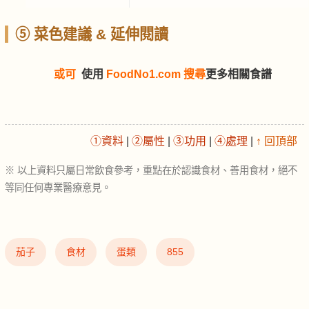
⑤ 菜色建議 & 延伸閱讀
或可
使用
FoodNo1.com 搜尋
更多相關食譜
①資料
|
②屬性
|
③功用
|
④處理
|
↑ 回頂部
※ 以上資料只屬日常飲食參考，重點在於認識食材、善用食材，絕不
等同任何專業醫療意見。
茄子
食材
蛋類
855