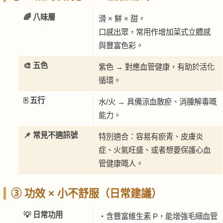
🌈 八味層
滑 × 鮮 × 甜。
口感出眾，常用作增加菜式立體感
與豐富色彩。
🎨 五色
紫色 → 對應血管健康，有助於活化
循環。
🀄 五行
水/火 → 具備涼血散瘀、消腫解毒嘅
能力。
📌 常見不適訊號
特別適合：容易有瘀青、皮膚炎
症、火氣旺盛、或者想要保護心血
管健康嘅人。
③ 功效 × 小不舒服（日常建議）
💡 日常功用
・含豐富維生素 P，能增強毛細血管