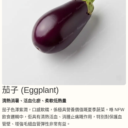
茄子 (Eggplant)
清熱消暑、活血化瘀、柔軟低熱量
茄子色澤紫潤，口感軟糯，係極具營養價值嘅夏季蔬菜。喺 NFW
飲食邏輯中，佢具有清熱活血、消腫止痛嘅作用，特別對保護血
管壁、增強毛細血管彈性非常有益。