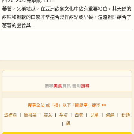
四 26, 2025
點擊數: 1112
蕃薯，又稱地瓜，在亞洲飲食文化中佔有重要地位，其天然的
甜味和鬆軟的口感非常適合製作甜點或早餐。這道鬆餅結合了
蕃薯的營養與…
搜尋全站 或「按」以下「關鍵字」捷徑
>>
滋補湯
|
簡易菜
|
婦女
|
孕婦
|
西餐
|
兒童
|
海鮮
|
粉麵
|
飯