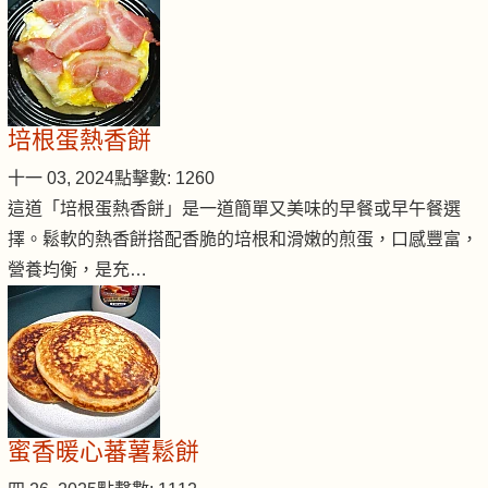
培根蛋熱香餅
十一 03, 2024
點擊數: 1260
這道「培根蛋熱香餅」是一道簡單又美味的早餐或早午餐選
擇。鬆軟的熱香餅搭配香脆的培根和滑嫩的煎蛋，口感豐富，
營養均衡，是充…
蜜香暖心蕃薯鬆餅