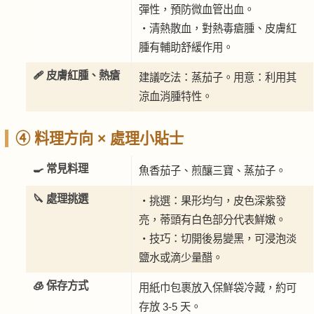
彈性，預防微血管出血。
・清熱散血，對熱毒瘡腫、皮膚紅
腫有輔助舒緩作用。
🩹 皮膚紅腫、熱瘡
建議吃法：蒸茄子。用意：利用其
涼血消腫特性。
④ 料理方向 × 處理小貼士
🍳 常見料理
魚香茄子、煎釀三寶、蒸茄子。
🔪 處理挑選
・挑選：果形均勻，皮色深紫發
亮，蒂頭有白色部分代表鮮嫩。
・技巧：切開後易變黑，可浸泡淡
鹽水或滴少量醋。
🧊 保存方式
用紙巾包裹放入保鮮袋冷藏，約可
存放 3-5 天。