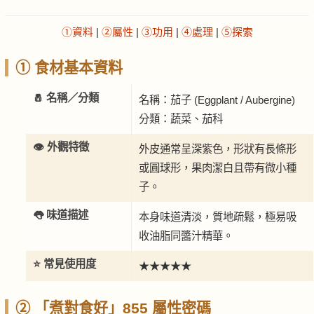
①資料
|
②屬性
|
③功用
|
④處理
|
⑤探索
① 食材基本資料
🧂 名稱／分類
名稱：茄子 (Eggplant / Aubergine)
分類：蔬菜、茄科
👁️ 外觀特徵
外皮通常呈深紫色，形狀有長條形
或圓球形，果肉潔白且帶有微小種
子。
👅 味道描述
本身味道清淡，質地疏鬆，極易吸
收油脂同醬汁精華。
⭐ 常見使用度
★★★★★
② 「煮對食好」855 屬性密碼