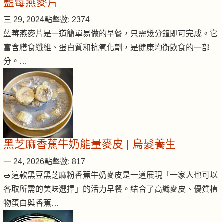
藍莓燕麥片
三 29, 2024
點擊數: 2374
藍莓燕麥片是一道簡單易做的早餐，只需幾分鐘即可完成。它
富含膳食纖維、蛋白質和抗氧化劑，是健康均衡飲食的一部
分。…
黑芝麻香蕉牛奶能量麥皮 | 烏髮養生
一 24, 2026
點擊數: 817
🥗這款黑豆黑芝麻粉香蕉牛奶麥皮是一道展現「一家人也可以
各取所需的美味選擇」的活力早餐。結合了高纖麥皮、優質植
物蛋白與香蕉…