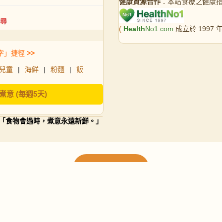
健康資源合作
：本站食療之健康
(
Health
No1.com
成立於 1997
字」捷徑
>>
兒童
|
海鮮
|
粉麵
|
飯
煮意 (每週5天)
「食物會過時，煮意永遠新鮮。」
載入更多食譜
請使用下方頁數繼續瀏覽更多食譜