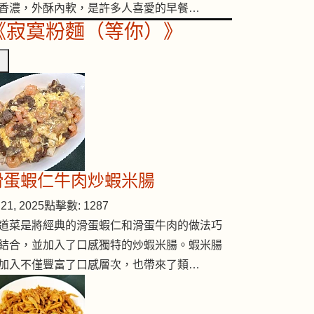
香濃，外酥內軟，是許多人喜愛的早餐…
《寂寞粉麵（等你）》
滑蛋蝦仁牛肉炒蝦米腸
21, 2025
點擊數: 1287
道菜是將經典的滑蛋蝦仁和滑蛋牛肉的做法巧
結合，並加入了口感獨特的炒蝦米腸。蝦米腸
加入不僅豐富了口感層次，也帶來了類…