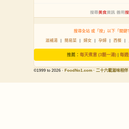
搜尋全站 或「按」以下「關鍵
滋補湯
|
簡易菜
|
婦女
|
孕婦
|
西餐
|
推薦：
每天煮意 (3餸一湯)
|
每週
©1999 to 2026 ·
FoodNo1
.com · 二十六載滋味相伴