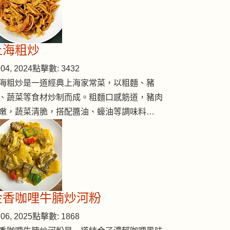
lic powder)
上海粗炒
04, 2024
點擊數: 3432
海粗炒是一道經典上海家常菜，以粗麵、豬
、蔬菜等食材炒制而成。粗麵口感筋道，豬肉
嫩，蔬菜清脆，搭配醬油、蠔油等調味料…
金香咖哩牛腩炒河粉
06, 2025
點擊數: 1868