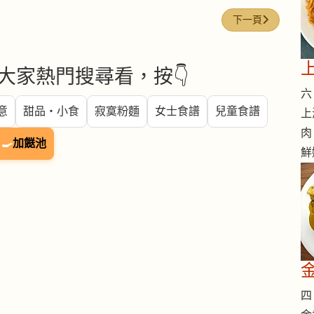
下一篇文章: 蒜粉 (Gar
下一頁
大家熱門搜尋看，按👇
六 
意
甜品・小食
寂寞粉麵
女士食譜
兒童食譜
上
肉
🍳
加餸池
鮮
四 