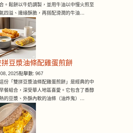
合。鬆餅以牛奶調製，並用牛油以中慢火煎至
氣四溢、邊緣酥脆，再搭配滑潤的牛油…
雙拼豆漿油條配雞蛋煎餅
08, 2025
點擊數: 967
這份「雙拼豆漿油條配雞蛋煎餅」是經典的中
早餐組合，深受華人地區喜愛。它包含了香醇
熱的豆漿、外酥內軟的油條（油炸鬼）…