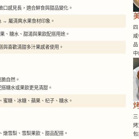
脆口感見長，適合鮮食與甜品變化。
 白色 → 屬清爽水果食材印象。
四 
可作水果、糖水、甜湯與果飲配搭用途。
咸
品
搭與喜歡清甜多汁果感者使用。
中
爽脆自然。
，配搭糖水或果飲更見清甜。
、蜜糖、冰糖、蘋果、杞子、糖水。
烤
三 
烤
、燉雪梨、雪梨果飲、甜品配搭。
包