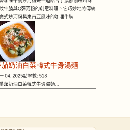
香咖哩牛腩炒河粉是一道結合了濃郁咖哩風味
炆牛腩與Q彈河粉的創意料理。它巧妙地將傳統
廣式炒河粉與東南亞風味的咖哩牛腩…
番茄奶油白菜韓式牛骨湯麵
 04, 2025
點擊數: 518
番茄奶油白菜韓式牛骨湯麵…