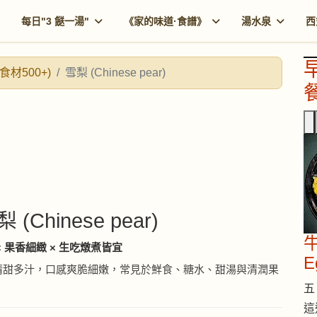
每日"3 餸一湯"
《家的味道·食譜》
湯水泉
西
食材500+)
雪梨 (Chinese pear)
餐
梨 (Chinese pear)
牛
× 果香細緻 × 生吃燉煮皆宜
E
清甜多汁，口感爽脆細嫩，常見於鮮食、糖水、甜湯與清潤果
五 
這