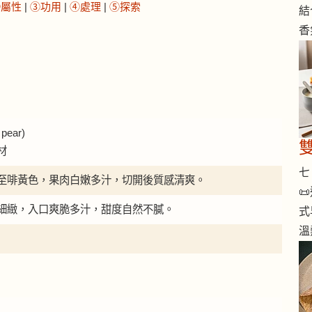
②屬性
|
③功用
|
④處理
|
⑤探索
結
香
pear)
材
七 
至啡黃色，果肉白嫩多汁，切開後質感清爽。

細緻，入口爽脆多汁，甜度自然不膩。
式
溫