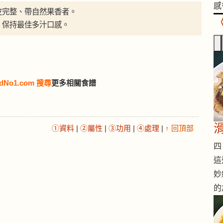
感
皮完整、帶自然果香者。
，保持最佳多汁口感。
dNo1.com 搜尋
更多相關食譜
①資料
|
②屬性
|
③功用
|
④處理
|
↑ 回頂部
四 
這
妙
的