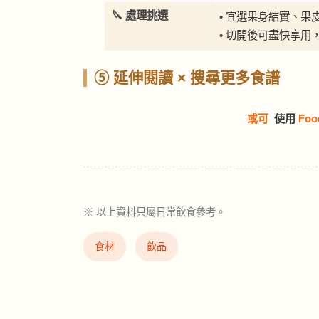
🔪 處理挑選
• 宜選果身結實、果
• 切開後可盡快享用
⑤ 延伸閱讀 × 搜尋更多食譜
或可
使用
Foo
※ 以上資料只屬日常飲食參考。
食材
飲品