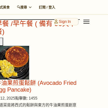
式美食
🔍搜尋
訂閱 / 登入
Sign In
早餐 /早午餐 ( 備有 90天早
)
油果煎蛋鬆餅 (Avocado Fried
gg Pancake)
12, 2025
點擊數: 1455
道菜是將西式的鬆餅與東方的牛油果煎蛋創意