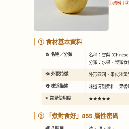
①資料
|
① 食材基本資料
🧂 名稱／分類
名稱：雪梨 (Chinese 
分類：水果、梨類食
👁️ 外觀特徵
外形圓潤，果皮淡黃
👅 味道描述
味道清甜柔和，果香
⭐ 常見使用度
★★★★★
② 「煮對食好」855 屬性密碼
🌈 八味層
清 × 甜 × 爽。