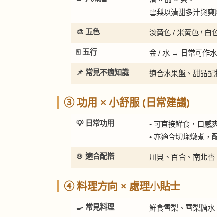
雪梨以清甜多汁與爽
🎨 五色
淡黃色 / 米黃色 /
🀄 五行
金 / 水 → 日常
📌 常見不適知識
適合水果盤、甜品配
③ 功用 × 小舒服 (日常建議)
💡 日常功用
• 可直接鮮食，口感
• 亦適合切塊燉煮
🍲 適合配搭
川貝、百合、南北杏
④ 料理方向 × 處理小貼士
🍳 常見料理
鮮食雪梨、雪梨糖水