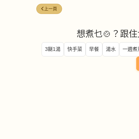
上一篇文章: 冰糖 (Rock sugar)
上一頁
想煮乜🍲？跟住
3餸1湯
快手菜
早餐
湯水
一週煮