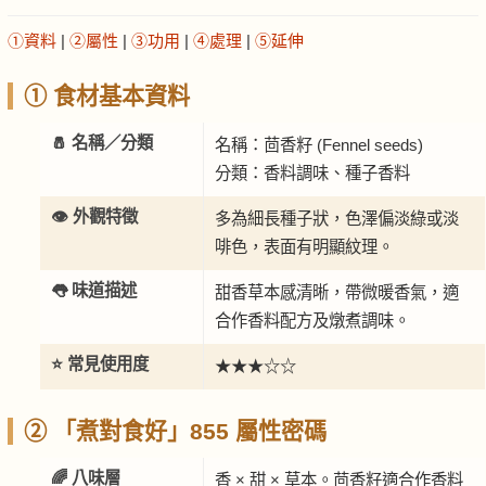
①資料
|
②屬性
|
③功用
|
④處理
|
⑤延伸
① 食材基本資料
🧂 名稱／分類
名稱：茴香籽 (Fennel seeds)
分類：香料調味、種子香料
👁️ 外觀特徵
多為細長種子狀，色澤偏淡綠或淡
啡色，表面有明顯紋理。
👅 味道描述
甜香草本感清晰，帶微暖香氣，適
合作香料配方及燉煮調味。
⭐ 常見使用度
★★★☆☆
② 「煮對食好」855 屬性密碼
🌈 八味層
香 × 甜 × 草本。茴香籽適合作香料