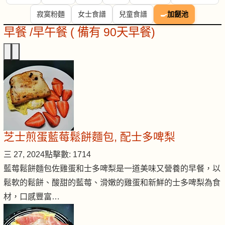
寂寞粉麵
女士食譜
兒童食譜
🍳
加餸池
早餐 /早午餐 ( 備有 90天早餐)
芝士煎蛋藍莓鬆餅麵包, 配士多啤梨
三 27, 2024
點擊數: 1714
藍莓鬆餅麵包佐雞蛋和士多啤梨是一道美味又營養的早餐，以
鬆軟的鬆餅、酸甜的藍莓、滑嫩的雞蛋和新鮮的士多啤梨為食
材，口感豐富…