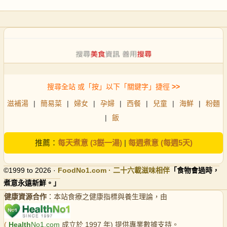
搜尋全站 或「按」以下「關鍵字」捷徑
>>
滋補湯
|
簡易菜
|
婦女
|
孕婦
|
西餐
|
兒童
|
海鮮
|
粉麵
|
飯
推薦：
每天煮意 (3餸一湯)
|
每週煮意 (每週5天)
©1999 to 2026 ·
FoodNo1
.com · 二十六載滋味相伴
「食物會過時，
煮意永遠新鮮。」
健康資源合作
：本站食療之健康指標與養生理論，由
(
Health
No1.com
成立於 1997 年) 提供專業數據支持。