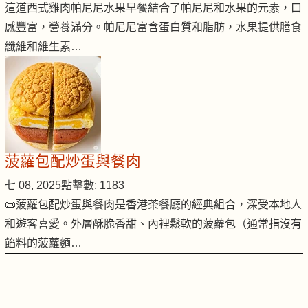
這道西式雞肉帕尼尼水果早餐結合了帕尼尼和水果的元素，口
感豐富，營養滿分。帕尼尼富含蛋白質和脂肪，水果提供膳食
纖維和維生素…
菠蘿包配炒蛋與餐肉
七 08, 2025
點擊數: 1183
📜菠蘿包配炒蛋與餐肉是香港茶餐廳的經典組合，深受本地人
和遊客喜愛。外層酥脆香甜、內裡鬆軟的菠蘿包（通常指沒有
餡料的菠蘿麵…