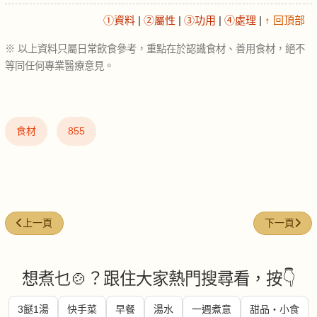
①資料
|
②屬性
|
③功用
|
④處理
|
↑ 回頂部
※ 以上資料只屬日常飲食參考，重點在於認識食材、善用食材，絕不
等同任何專業醫療意見。
食材
855
上一篇文章: 四季豆 (Green beans)
下一篇文章: 話
上一頁
下一頁
想煮乜🍲？跟住大家熱門搜尋看，按👇
3餸1湯
快手菜
早餐
湯水
一週煮意
甜品・小食