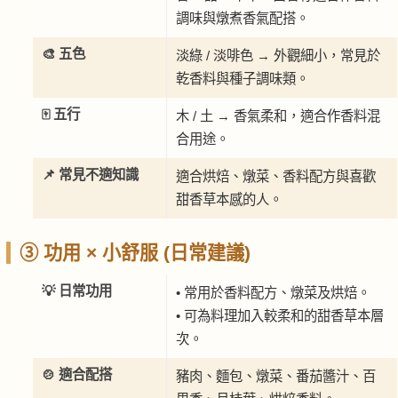
調味與燉煮香氣配搭。
🎨 五色
淡綠 / 淡啡色 → 外觀細小，常見於
乾香料與種子調味類。
🀄 五行
木 / 土 → 香氣柔和，適合作香料混
合用途。
📌 常見不適知識
適合烘焙、燉菜、香料配方與喜歡
甜香草本感的人。
③ 功用 × 小舒服 (日常建議)
💡 日常功用
• 常用於香料配方、燉菜及烘焙。
• 可為料理加入較柔和的甜香草本層
次。
🍲 適合配搭
豬肉、麵包、燉菜、番茄醬汁、百