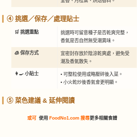
里香、月桂葉、烘焙香料。
④ 挑選／保存／處理貼士
🛒 挑選重點
挑選時可留意種子是否乾爽完整，
香氣是否自然無受潮異味。
🧊 保存方式
宜密封存放於陰涼乾爽處，避免受
潮及香氣散失。
👩‍🍳 小貼士
• 可整粒使用或略壓碎後入菜。
• 小火乾炒後香氣會更明顯。
⑤ 菜色建議 & 延伸閱讀
或可
使用
FoodNo1.com 搜尋
更多相關食譜