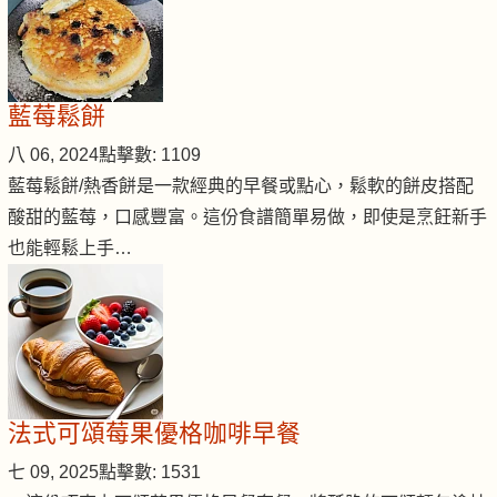
藍莓鬆餅
八 06, 2024
點擊數: 1109
藍莓鬆餅/熱香餅是一款經典的早餐或點心，鬆軟的餅皮搭配
酸甜的藍莓，口感豐富。這份食譜簡單易做，即使是烹飪新手
也能輕鬆上手…
法式可頌莓果優格咖啡早餐
七 09, 2025
點擊數: 1531