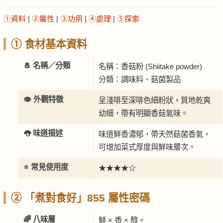
①資料
|
②屬性
|
③功用
|
④處理
|
⑤探索
① 食材基本資料
🧂 名稱／分類
名稱：香菇粉 (Shiitake powder)
分類：調味料、菇菌製品
👁️ 外觀特徵
呈淺啡至深啡色細粉狀，質地乾爽
幼細，帶有明顯香菇氣味。
👅 味道描述
味道鮮香濃郁，帶天然菇菌香氣，
可增加菜式厚度與鮮味層次。
⭐ 常見使用度
★★★★☆
② 「煮對食好」855 屬性密碼
🌈 八味層
鮮 × 香 × 醇。