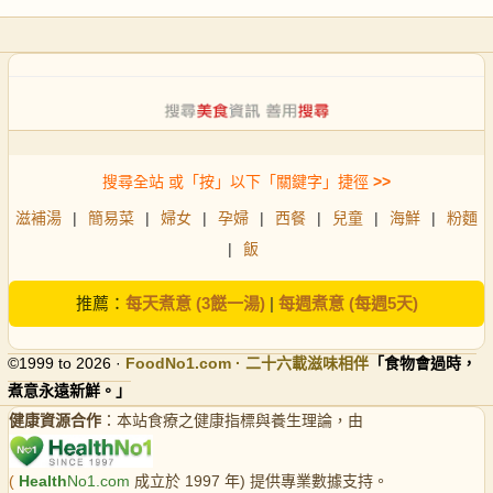
搜尋全站 或「按」以下「關鍵字」捷徑
>>
滋補湯
|
簡易菜
|
婦女
|
孕婦
|
西餐
|
兒童
|
海鮮
|
粉麵
|
飯
推薦：
每天煮意 (3餸一湯)
|
每週煮意 (每週5天)
©1999 to 2026 ·
FoodNo1
.com · 二十六載滋味相伴
「食物會過時，
煮意永遠新鮮。」
健康資源合作
：本站食療之健康指標與養生理論，由
(
Health
No1.com
成立於 1997 年) 提供專業數據支持。