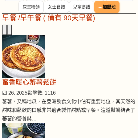
寂寞粉麵
女士食譜
兒童食譜
🍳
加餸池
早餐 /早午餐 ( 備有 90天早餐)
蜜香暖心蕃薯鬆餅
四 26, 2025
點擊數: 1116
蕃薯，又稱地瓜，在亞洲飲食文化中佔有重要地位，其天然的
甜味和鬆軟的口感非常適合製作甜點或早餐。這道鬆餅結合了
蕃薯的營養與…