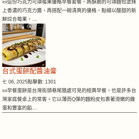
📜這份巧克力可頌莓果優格早餐套餐，將酥脆的可頌麵包塗抹
上香濃的巧克力醬，再搭配一碗清爽的優格，點綴以酸甜的新
鮮綜合莓果，…
台式蛋餅配醬油膏
七 06, 2025
點擊數: 1301
📜早餐蛋餅是台灣街頭巷尾隨處可見的經典早餐，也是許多台
灣家庭餐桌上的常客。它以薄而Q彈的麵粉皮包裹著滑嫩的雞
蛋和豐富的餡…