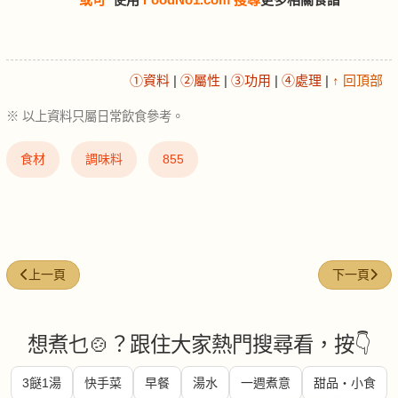
①資料
|
②屬性
|
③功用
|
④處理
|
↑ 回頂部
※ 以上資料只屬日常飲食參考。
食材
調味料
855
上一篇文章: 淮山 (chinese-yam)
下一篇文章: 淡奶
上一頁
下一頁
想煮乜🍲？跟住大家熱門搜尋看，按👇
3餸1湯
快手菜
早餐
湯水
一週煮意
甜品・小食