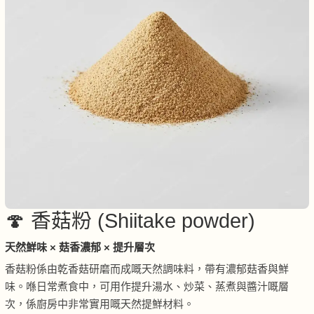
🍄 香菇粉 (Shiitake powder)
天然鮮味 × 菇香濃郁 × 提升層次
香菇粉係由乾香菇研磨而成嘅天然調味料，帶有濃郁菇香與鮮
味。喺日常煮食中，可用作提升湯水、炒菜、蒸煮與醬汁嘅層
次，係廚房中非常實用嘅天然提鮮材料。