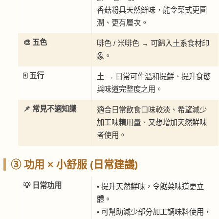
香菇粉具天然鮮味，能令菜式更圓
潤、更有層次。
🎨 五色
啡色 / 米啡色 → 可歸入土系食材印
象。
🀄 五行
土 → 日常可作溫和提鮮、提升食慾
與味道完整度之用。
📌 常見不適知識
適合日常飲食口味較淡、希望減少
加工味精用量、又想增加天然鮮味
者使用。
③ 功用 × 小舒服 (日常建議)
💡 日常功用
• 提升天然鮮味，令餸菜味道更立
體。
• 可幫助減少部分加工調味料使用，