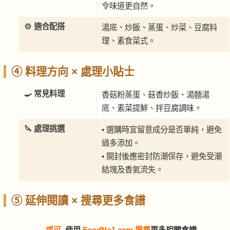
令味道更自然。
🍲 適合配搭
湯底、炒飯、蒸蛋、炒菜、豆腐料
理、素食菜式。
④ 料理方向 × 處理小貼士
🍳 常見料理
香菇粉蒸蛋、菇香炒飯、湯麵湯
底、素菜提鮮、拌豆腐調味。
🔪 處理挑選
• 選購時宜留意成分是否單純，避免
過多添加。
• 開封後應密封防潮保存，避免受潮
結塊及香氣流失。
⑤ 延伸閱讀 × 搜尋更多食譜
或可
使用
FoodNo1.com 搜尋
更多相關食譜