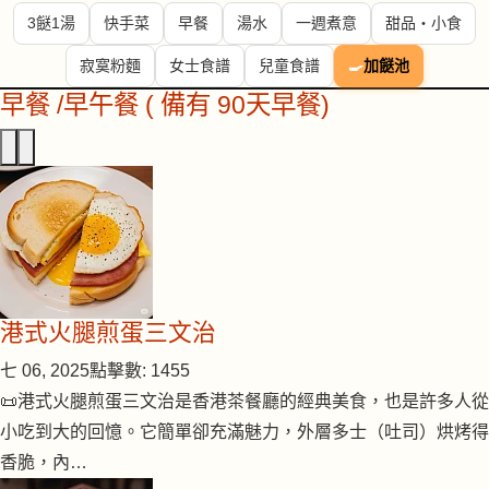
3餸1湯
快手菜
早餐
湯水
一週煮意
甜品・小食
寂寞粉麵
女士食譜
兒童食譜
🍳
加餸池
早餐 /早午餐 ( 備有 90天早餐)
港式火腿煎蛋三文治
七 06, 2025
點擊數: 1455
📜港式火腿煎蛋三文治是香港茶餐廳的經典美食，也是許多人從
小吃到大的回憶。它簡單卻充滿魅力，外層多士（吐司）烘烤得
香脆，內…