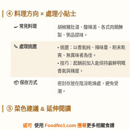
④ 料理方向 × 處理小貼士
🍳 常見料理
胡椒豬肚湯、酸辣湯、各式肉類醃
製、粥品提味。
🔪 處理挑選
• 挑選：以香氣純、辣味重、粉末乾
爽、無異味者為佳。
• 技巧：起鍋前加入能保持最鮮明嘅
香氣與辣度。
📦 保存方式
密封存放在陰涼乾燥處，避免受
潮。
⑤ 菜色建議 & 延伸閱讀
或可
使用
FoodNo1.com 搜尋
更多相關食譜