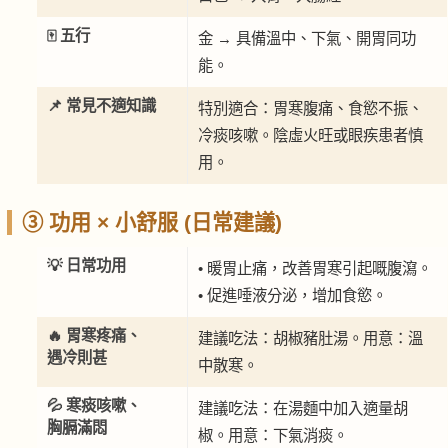
🀄 五行
金 → 具備溫中、下氣、開胃同功
能。
📌 常見不適知識
特別適合：胃寒腹痛、食慾不振、
冷痰咳嗽。陰虛火旺或眼疾患者慎
用。
③ 功用 × 小舒服 (日常建議)
💡 日常功用
• 暖胃止痛，改善胃寒引起嘅腹瀉。
• 促進唾液分泌，增加食慾。
🔥 胃寒疼痛、
建議吃法：胡椒豬肚湯。用意：溫
遇冷則甚
中散寒。
💦 寒痰咳嗽、
建議吃法：在湯麵中加入適量胡
胸膈滿悶
椒。用意：下氣消痰。