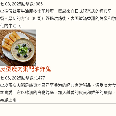
七 08, 2025
點擊數: 986
📜這份蜂蜜牛油厚多士配炒蛋，靈感來自日式喫茶店的經典早
餐。厚切的方包（吐司）經過烘烤後，表面塗滿香甜的蜂蜜和融
化的牛油（…
皮蛋瘦肉粥配油炸鬼
七 06, 2025
點擊數: 1477
📜皮蛋瘦肉粥是廣東地區乃至香港的經典家常粥品，深受廣大食
客喜愛。它以綿滑的白粥為底，加入鹹香的皮蛋和鮮美的瘦肉，
再撒上蔥…