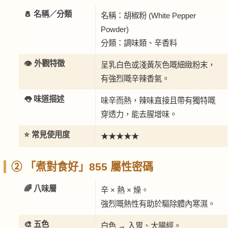
🧂 名稱／分類
名稱：胡椒粉 (White Pepper
Powder)
分類：調味類、辛香料
👁️ 外觀特徵
呈乳白色或淺黃灰色嘅細緻粉末，
有強烈嘅辛辣香氣。
👅 味道描述
味辛而熱，辣味直接且帶有獨特嘅
穿透力，能去腥增味。
⭐ 常見使用度
★★★★★
② 「煮對食好」855 屬性密碼
🌈 八味層
辛 × 熱 × 燥。
強烈嘅熱性有助於驅除體內寒濕。
🎨 五色
白色 → 入胃、大腸經。