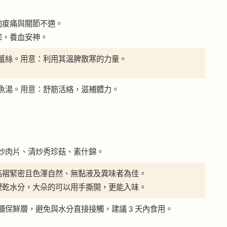
肉痠痛與關節不適。
慾，養血安神。
薑絲。用意：利用其溫脾散寒的力量。
魚湯。用意：舒筋活絡，滋補體力。
炒肉片、清炒秀珍菇、素什錦。
、菇褶緊密且色澤自然、無黏液及異味者為佳。
後瀝乾水分，大朵的可以用手撕開，更能入味。
櫃保鮮層，避免與水分直接接觸，建議 3 天內食用。