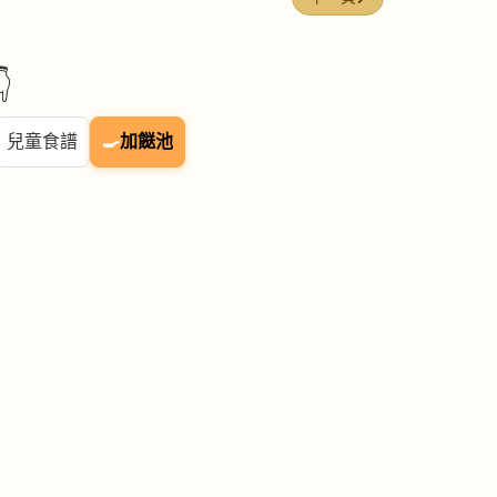

兒童食譜
🍳
加餸池