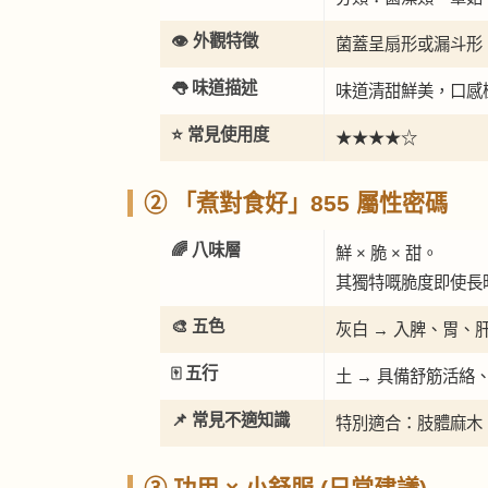
👁️ 外觀特徵
菌蓋呈扇形或漏斗形
👅 味道描述
味道清甜鮮美，口感
⭐ 常見使用度
★★★★☆
② 「煮對食好」855 屬性密碼
🌈 八味層
鮮 × 脆 × 甜。
其獨特嘅脆度即使長
🎨 五色
灰白 → 入脾、胃、
🀄 五行
土 → 具備舒筋活絡
📌 常見不適知識
特別適合：肢體麻木