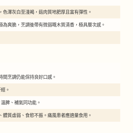
，色澤灰白至淺褐，菇肉質地肥厚且富有彈性。
極為爽脆，烹調後帶有微弱嘅木質清香，極具層次感。
時間烹調仍能保持良好口感。
肝經。
、溫脾、補氣同功能。
、體質虛弱、食慾不振。痛風患者應適量食用。