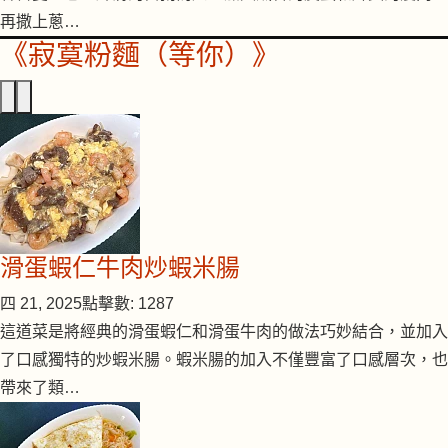
再撒上蔥…
《寂寞粉麵（等你）》
滑蛋蝦仁牛肉炒蝦米腸
四 21, 2025
點擊數: 1287
這道菜是將經典的滑蛋蝦仁和滑蛋牛肉的做法巧妙結合，並加入
了口感獨特的炒蝦米腸。蝦米腸的加入不僅豐富了口感層次，也
帶來了類…