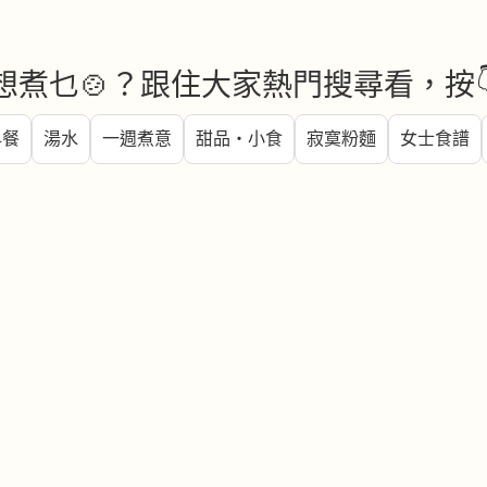
想煮乜🍲？跟住大家熱門搜尋看，按
早餐
湯水
一週煮意
甜品・小食
寂寞粉麵
女士食譜