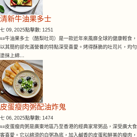
清新牛油果多士
七 09, 2025
點擊數: 1251
📜牛油果多士（酪梨吐司）是一款近年來風靡全球的健康輕食，
以其簡約卻充滿營養的特點深受喜愛。烤得酥脆的吐司片，均勻
塗抹上綿…
皮蛋瘦肉粥配油炸鬼
七 06, 2025
點擊數: 1474
📜皮蛋瘦肉粥是廣東地區乃至香港的經典家常粥品，深受廣大食
客喜愛。它以綿滑的白粥為底，加入鹹香的皮蛋和鮮美的瘦肉，