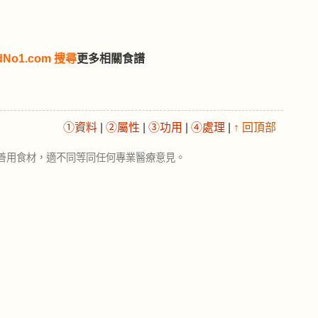
dNo1.com 搜尋
更多相關食譜
①資料
|
②屬性
|
③功用
|
④處理
|
↑ 回頂部
善用食材，適不同等同任何專業醫療意見。