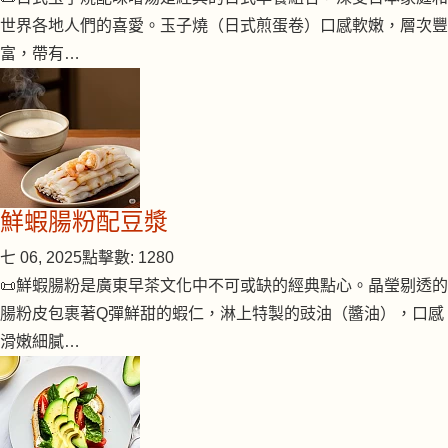
世界各地人們的喜愛。玉子燒（日式煎蛋卷）口感軟嫩，層次豐
富，帶有…
鮮蝦腸粉配豆漿
七 06, 2025
點擊數: 1280
📜鮮蝦腸粉是廣東早茶文化中不可或缺的經典點心。晶瑩剔透的
腸粉皮包裹著Q彈鮮甜的蝦仁，淋上特製的豉油（醬油），口感
滑嫩細膩…