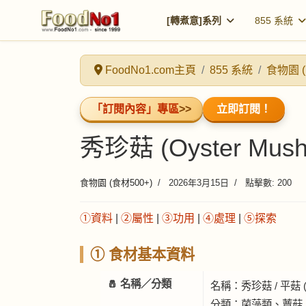
[轉煮意]系列
855 系統
FoodNo1.com主頁
855 系統
食物園 (
「訂閱內容」專區
>>
立即訂閱！
秀珍菇 (Oyster Mush
食物園 (食材500+)
2026年3月15日
點擊數: 200
①資料
|
②屬性
|
③功用
|
④處理
|
⑤探索
① 食材基本資料
🧂 名稱／分類
名稱：秀珍菇 / 平菇 (Oyst
分類：菌藻類、蕈菇