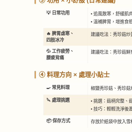
③ 功用 × 小舒服 (日常建議)
💡 日常功用
• 追風散寒，舒緩肌
• 溫補脾胃，增進食
🔥 脾胃虛寒、
建議吃法：秀珍菇炒
四肢冰冷
💦 工作疲勞、
建議吃法：秀珍菇鮮
腰痠背痛
④ 料理方向 × 處理小貼士
🍳 常見料理
椒鹽秀珍菇、秀珍菇
🔪 處理挑選
• 挑選：菇柄完整
• 技巧：輕輕洗淨
📦 保存方式
存放於紙袋中放入雪