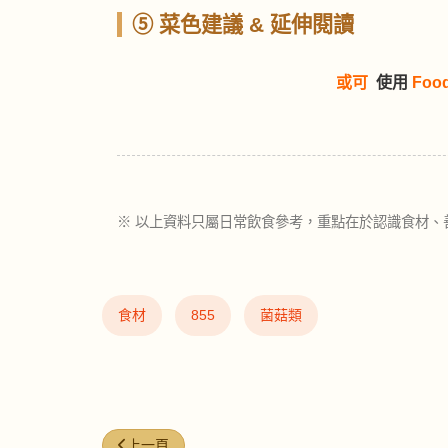
⑤ 菜色建議 & 延伸閱讀
或可
使用
Foo
※ 以上資料只屬日常飲食參考，重點在於認識食材、
食材
855
菌菇類
上一篇文章: 西洋菜 (Watercress)
上一頁