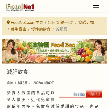
FoodNo1.com主頁
每日"3 餸一湯"
食譜分類
養生寶庫
慢性病飲食
減肥篇
減肥飲食
食神
減肥篇
2008年1月09日
營 養 太 豐 盛 的 食 品 可 以
令 人 偏 肥 ， 近 代 兒 童 體
形 偏 肥 居 多 。 兒 童 多 數 偏 愛 甜 的 食 品 ， 也 是