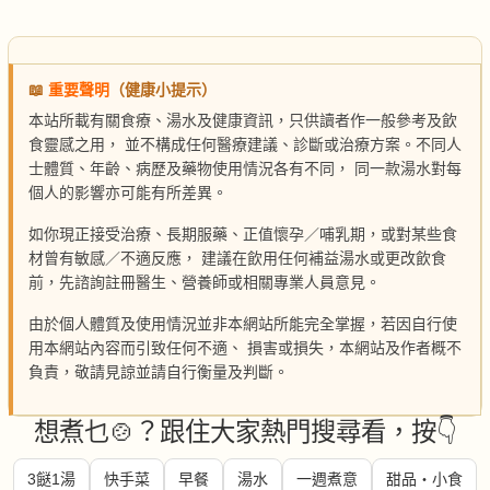
📖
重要聲明
（健康小提示）
本站所載有關食療、湯水及健康資訊，只供讀者作一般參考及飲
食靈感之用， 並不構成任何醫療建議、診斷或治療方案。不同人
士體質、年齡、病歷及藥物使用情況各有不同， 同一款湯水對每
個人的影響亦可能有所差異。
如你現正接受治療、長期服藥、正值懷孕／哺乳期，或對某些食
材曾有敏感／不適反應， 建議在飲用任何補益湯水或更改飲食
前，先諮詢註冊醫生、營養師或相關專業人員意見。
由於個人體質及使用情況並非本網站所能完全掌握，若因自行使
用本網站內容而引致任何不適、 損害或損失，本網站及作者概不
負責，敬請見諒並請自行衡量及判斷。
想煮乜🍲？跟住大家熱門搜尋看，按👇
3餸1湯
快手菜
早餐
湯水
一週煮意
甜品・小食