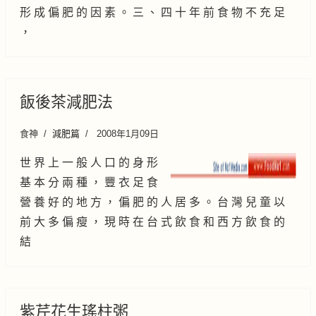
形 成 偏 肥 的 因 素 。 三 、 四 十 年 前 食 物 不 充 足
，
飯後茶減肥法
食神
減肥篇
2008年1月09日
世 界 上 一 般 人 口 的 身 形
基 本 分 兩 種 ， 豐 衣 足 食
營 養 好 的 地 方 ， 偏 肥 的 人 居 多 。 台 灣 兒 童 以
前 大 多 偏 瘦 ， 現 時 在 台 式 飲 食 和 西 方 飲 食 的
結
紫芹花生瑤柱粥