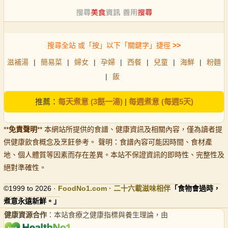
搜尋全站 或「按」以下「關鍵字」捷徑
>>
滋補湯
|
簡易菜
|
婦女
|
孕婦
|
西餐
|
兒童
|
海鮮
|
粉麵
|
飯
推薦：
每天煮意 (3餸一湯)
|
每週煮意 (每週5天)
**
免責聲明
** 本網站所提供的食譜、健康資訊及相關內容，僅為讀者提
供健康飲食概念及烹飪參考。 聲明：食譜內容可能因時間、食材產
地、個人體質等因素而存在差異。本站不保證資訊的即時性、完整性及
絕對準確性。
©1999 to 2026 ·
FoodNo1
.com · 二十六載滋味相伴
「食物會過時，
煮意永遠新鮮。」
健康資源合作
：本站食療之健康指標與養生理論，由