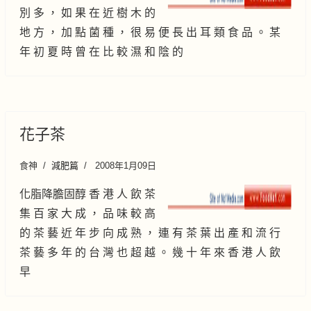
別 多 ， 如 果 在 近 樹 木 的
地 方 ， 加 點 菌 種 ， 很 易 便 長 出 耳 類 食 品 。 某
年 初 夏 時 曾 在 比 較 濕 和 陰 的
花子茶
食神
減肥篇
2008年1月09日
化脂降膽固醇 香 港 人 飲 茶
集 百 家 大 成 ， 品 味 較 高
的 茶 藝 近 年 步 向 成 熟 ， 連 有 茶 葉 出 產 和 流 行
茶 藝 多 年 的 台 灣 也 超 越 。 幾 十 年 來 香 港 人 飲
早