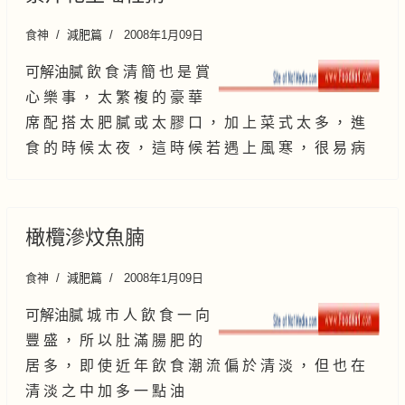
食神
減肥篇
2008年1月09日
可解油膩 飲 食 清 簡 也 是 賞
心 樂 事 ， 太 繁 複 的 豪 華
席 配 搭 太 肥 膩 或 太 膠 口 ， 加 上 菜 式 太 多 ， 進
食 的 時 候 太 夜 ， 這 時 候 若 遇 上 風 寒 ， 很 易 病
橄欖滲炆魚腩
食神
減肥篇
2008年1月09日
可解油膩 城 市 人 飲 食 一 向
豐 盛 ， 所 以 肚 滿 腸 肥 的
居 多 ， 即 使 近 年 飲 食 潮 流 偏 於 清 淡 ， 但 也 在
清 淡 之 中 加 多 一 點 油