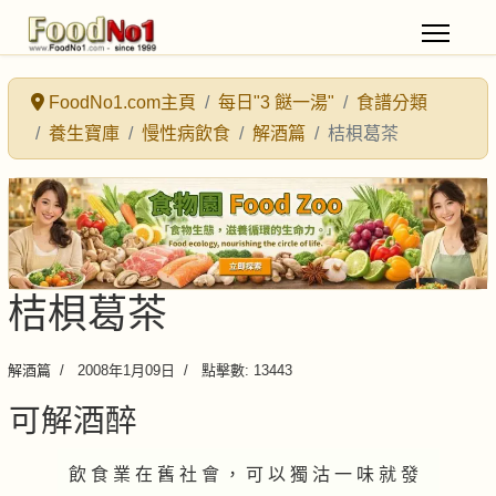
FoodNo1.com主頁
每日"3 餸一湯"
食譜分類
養生寶庫
慢性病飲食
解酒篇
桔梖葛茶
桔梖葛茶
解酒篇
2008年1月09日
點擊數: 13443
可解酒醉
飲 食 業 在 舊 社 會 ， 可 以 獨 沽 一 味 就 發