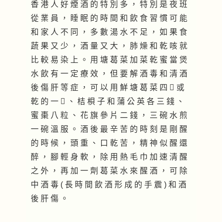
香 港 人 好 煙 酒 的 特 別 多 ， 特 別 是 夜 班
從 業 員 ， 睡 眠 的 時 間 和 飲 食 習 慣 可 能
和 家 人 不 同 ， 多 數 湯 水 不 足 ， 如 果 食
蔬 果 又 少 ， 酒 量 又 大 ， 肺 燥 和 乾 咳 就
比 較 易 染 上 。 用 塘 葛 菜 加 菜 乾 蜜 當 煲
水 飲 有 一 定 療 效 ， 但 要 解 酒 毒 和 清 酒
後 傷 肝 等 症 ， 可 以 用 鮮 塘 葛 菜 四  或
乾 的 一  、 桔 梖 子 和 蒲 公 英 各 三 錢 、
蜜 棗 八 粒 、 花 旗 參 片 二 錢 ， 三 碗 水 煎
一 碗 溫 服 。 酒 後 最 辛 苦 的 時 刻 是 剛 醒
的 時 候 ， 頭 重 、 口 乾 苦 ， 精 神 似 醒 還
醉 ， 腳 輕 身 軟 ， 除 用 熱 毛 巾 加 速 清 醒
之 外 ， 再 加 一 劑 葛 菜 水 來 醒 酒 ， 可 除
中 酒 毒 ( 長 時 間 飲 酒 形 成 的 手 震 ) 和 酒
後 肝 傷 。