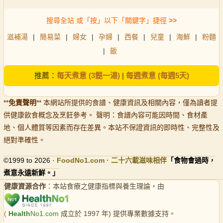
搜尋全站 或「按」以下「關鍵字」捷徑
>>
滋補湯
|
簡易菜
|
婦女
|
孕婦
|
西餐
|
兒童
|
海鮮
|
粉麵
|
飯
推薦：
每天煮意 (3餸一湯)
|
每週煮意 (每週5天)
**
免責聲明
** 本網站所提供的食譜、健康資訊及相關內容，僅為讀者提
供健康飲食概念及烹飪參考。 聲明：食譜內容可能因時間、食材產
地、個人體質等因素而存在差異。本站不保證資訊的即時性、完整性及
絕對準確性。
©1999 to 2026 ·
FoodNo1
.com · 二十六載滋味相伴
「食物會過時，
煮意永遠新鮮。」
健康資源合作
：本站食療之健康指標與養生理論，由
(
Health
No1.com
成立於 1997 年) 提供專業數據支持。