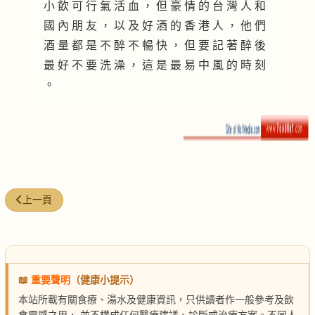
小 飲 可 行 氣 活 血 ， 但 豪 情 的 台 灣 人 和
國 內 朋 友 ， 以 及 好 酒 的 香 港 人 ， 他 們
酒 量 都 是 不 醉 不 暢 快 ， 但 要 記 著 醉 後
最 好 不 要 洗 澡 ， 這 是 最 易 中 風 的 時 刻
。
上一篇文章: 醉翁茶
上一頁
📖
重要聲明
（健康小提示）
本站所載有關食療、湯水及健康資訊，只供讀者作一般參考及飲