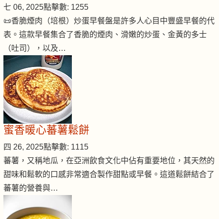
七 06, 2025
點擊數: 1255
📜香脆煙肉（培根）炒蛋早餐盤是許多人心目中豐盛早餐的代
表。這款早餐集合了香脆的煙肉、滑嫩的炒蛋、金黃的多士
（吐司），以及…
蜜香暖心蕃薯鬆餅
四 26, 2025
點擊數: 1115
蕃薯，又稱地瓜，在亞洲飲食文化中佔有重要地位，其天然的
甜味和鬆軟的口感非常適合製作甜點或早餐。這道鬆餅結合了
蕃薯的營養與…