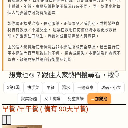
食靈感之用， 並不構成任何醫療建議、診斷或治療方案。不同人
士體質、年齡、病歷及藥物使用情況各有不同， 同一款湯水對每
個人的影響亦可能有所差異。
如你現正接受治療、長期服藥、正值懷孕／哺乳期，或對某些食
材曾有敏感／不適反應， 建議在飲用任何補益湯水或更改飲食
前，先諮詢註冊醫生、營養師或相關專業人員意見。
由於個人體質及使用情況並非本網站所能完全掌握，若因自行使
用本網站內容而引致任何不適、 損害或損失，本網站及作者概不
負責，敬請見諒並請自行衡量及判斷。
想煮乜🍲？跟住大家熱門搜尋看，按👇
3餸1湯
快手菜
早餐
湯水
一週煮意
甜品・小食
寂寞粉麵
女士食譜
兒童食譜
🍳
加餸池
早餐 /早午餐 ( 備有 90天早餐)