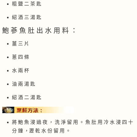
粗 鹽 二 茶 匙
紹 酒 三 湯 匙
鮑 蔘 魚 肚 出 水 用 料 ：
薑 三 片
蔥 四 條
水 兩 杯
油 兩 湯 匙
紹 酒 二 湯 匙
將 鮑 魚 浸 過 夜 ， 洗 淨 留 用 。 魚 肚 用 冷 水 浸 四 十
分 鐘 ，瀝 乾 水 份 留 用 。