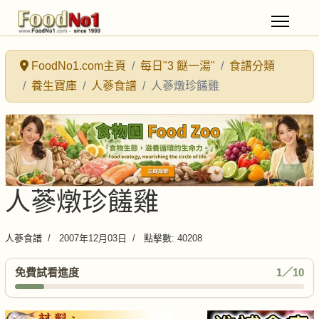
FoodNo1.com主頁
每日"3 餸一湯"
食譜分類
養生寶庫
人蔘食譜
人蔘燉珍饈雞
人蔘燉珍饈雞
人蔘食譜
2007年12月03日
點擊數: 40208
免費試看進度
1／10