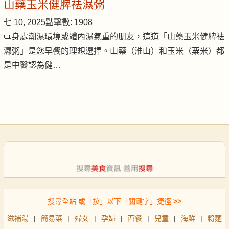
山藥玉米健脾祛濕粥
七 10, 2025
點擊數: 1908
📜身處潮濕環境或體內濕氣重的朋友，這道「山藥玉米健脾祛
濕粥」是您早餐的理想選擇。山藥（淮山）和玉米（粟米）都
是中醫認為健…
搜尋全站 或「按」以下「關鍵字」捷徑
>>
滋補湯
|
簡易菜
|
婦女
|
孕婦
|
西餐
|
兒童
|
海鮮
|
粉麵