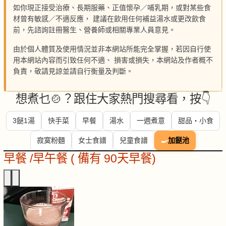
如你現正接受治療、長期服藥、正值懷孕／哺乳期，或對某些食
材曾有敏感／不適反應， 建議在飲用任何補益湯水或更改飲食
前，先諮詢註冊醫生、營養師或相關專業人員意見。
由於個人體質及使用情況並非本網站所能完全掌握，若因自行使
用本網站內容而引致任何不適、 損害或損失，本網站及作者概不
負責，敬請見諒並請自行衡量及判斷。
想煮乜🍲？跟住大家熱門搜尋看，按👇
3餸1湯
快手菜
早餐
湯水
一週煮意
甜品・小食
寂寞粉麵
女士食譜
兒童食譜
🍳
加餸池
早餐 /早午餐 ( 備有 90天早餐)