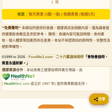
|
飯
推薦：
每天煮意 (3餸一湯)
|
每週煮意 (每週5天)
**
免責聲明
** 本網站所提供的食譜、健康資訊及相關內容，僅為讀者提
供健康飲食概念及烹飪參考。 聲明：食譜內容可能因時間、食材產
地、個人體質等因素而存在差異。本站不保證資訊的即時性、完整性及
絕對準確性。
©1999 to 2026 ·
FoodNo1
.com · 二十六載滋味相伴
「食物會過時，
煮意永遠新鮮。」
健康資源合作
：本站食療之健康指標與養生理論，由
(
Health
No1.com
成立於 1997 年) 提供專業數據支持。
📤 分享
分享
載入更多食譜