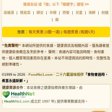
搜尋全站 或「按」以下「關鍵字」捷徑
>>
滋補湯
|
簡易菜
|
婦女
|
孕婦
|
西餐
|
兒童
|
海鮮
|
粉麵
|
飯
推薦：
每天煮意 (3餸一湯)
|
每週煮意 (每週5天)
**
免責聲明
** 本網站所提供的食譜、健康資訊及相關內容，僅為讀者提
供健康飲食概念及烹飪參考。 聲明：食譜內容可能因時間、食材產
地、個人體質等因素而存在差異。本站不保證資訊的即時性、完整性及
絕對準確性。
©1999 to 2026 ·
FoodNo1
.com · 二十六載滋味相伴
「食物會過時，
煮意永遠新鮮。」
健康資源合作
：本站食療之健康指標與養生理論，由
(
Health
No1.com
成立於 1997 年) 提供專業數據支持。