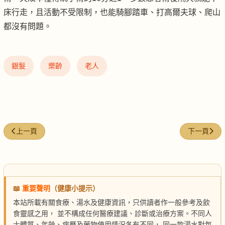
床行走，且活動不受限制，也能騎腳踏車、打高爾夫球、爬山
都沒有問題。
銀髮
樂齡
老人
上一篇文章: 老人養生不吃肉 小心肌少症上身
下一篇文章:
上一頁
下一頁
📖
重要聲明
（健康小提示）
本站所載有關食療、湯水及健康資訊，只供讀者作一般參考及飲
食靈感之用， 並不構成任何醫療建議、診斷或治療方案。不同人
士體質、年齡、病歷及藥物使用情況各有不同， 同一款湯水對每