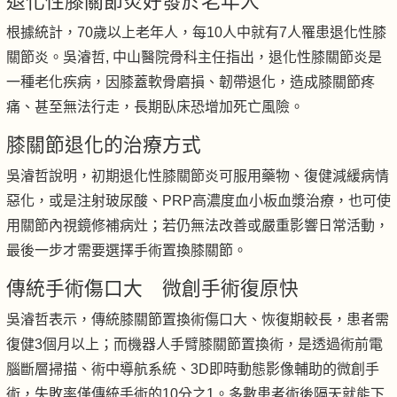
退化性膝關節炎好發於老年人
根據統計，70歲以上老年人，每10人中就有7人罹患退化性膝
關節炎。吳濬哲, 中山醫院骨科主任指出，退化性膝關節炎是
一種老化疾病，因膝蓋軟骨磨損、韌帶退化，造成膝關節疼
痛、甚至無法行走，長期臥床恐增加死亡風險。
膝關節退化的治療方式
吳濬哲說明，初期退化性膝關節炎可服用藥物、復健減緩病情
惡化，或是注射玻尿酸、PRP高濃度血小板血漿治療，也可使
用關節內視鏡修補病灶；若仍無法改善或嚴重影響日常活動，
最後一步才需要選擇手術置換膝關節。
傳統手術傷口大 微創手術復原快
吳濬哲表示，傳統膝關節置換術傷口大、恢復期較長，患者需
復健3個月以上；而機器人手臂膝關節置換術，是透過術前電
腦斷層掃描、術中導航系統、3D即時動態影像輔助的微創手
術，失敗率僅傳統手術的10分之1。多數患者術後隔天就能下