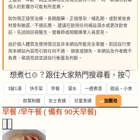
個人的影響亦可能有所差異。
如你現正接受治療、長期服藥、正值懷孕／哺乳期，或對某些食
材曾有敏感／不適反應， 建議在飲用任何補益湯水或更改飲食
前，先諮詢註冊醫生、營養師或相關專業人員意見。
由於個人體質及使用情況並非本網站所能完全掌握，若因自行使
用本網站內容而引致任何不適、 損害或損失，本網站及作者概不
負責，敬請見諒並請自行衡量及判斷。
想煮乜🍲？跟住大家熱門搜尋看，按👇
3餸1湯
快手菜
早餐
湯水
一週煮意
甜品・小食
寂寞粉麵
女士食譜
兒童食譜
🍳
加餸池
早餐 /早午餐 ( 備有 90天早餐)