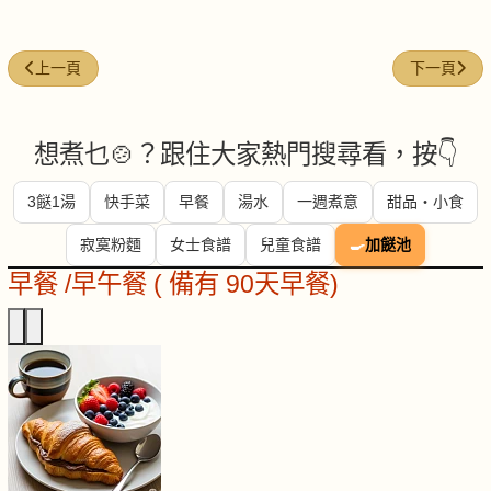
上一篇文章: 維持良好代謝 不能忽視這一碘！
下一篇文章
上一頁
下一頁
想煮乜🍲？跟住大家熱門搜尋看，按👇
3餸1湯
快手菜
早餐
湯水
一週煮意
甜品・小食
寂寞粉麵
女士食譜
兒童食譜
🍳
加餸池
早餐 /早午餐 ( 備有 90天早餐)