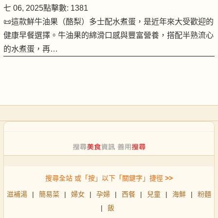
七 06, 2025
點擊數: 1381
📜這款鮮牛油果（酪梨）多士配水煮蛋，是近年來大受歡迎的
健康早餐選擇。牛油果的綿滑口感與豐富營養，搭配半熟流心
的水煮蛋，再…
搜尋全站 或「按」以下「關鍵字」捷徑
>>
滋補湯
|
簡易菜
|
婦女
|
孕婦
|
西餐
|
兒童
|
海鮮
|
粉麵
|
飯