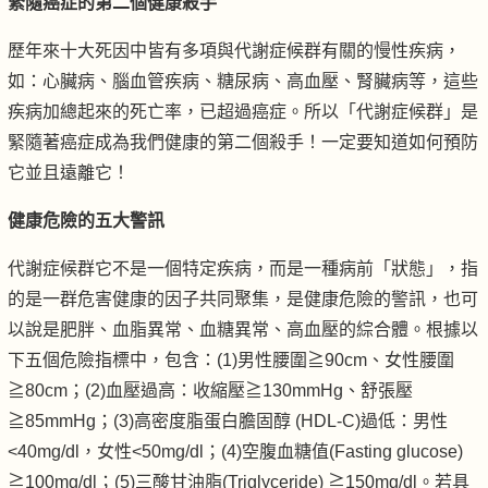
緊隨癌症的第二個健康殺手
歷年來十大死因中皆有多項與代謝症候群有關的慢性疾病，
如：心臟病、腦血管疾病、糖尿病、高血壓、腎臟病等，這些
疾病加總起來的死亡率，已超過癌症。所以「代謝症候群」是
緊隨著癌症成為我們健康的第二個殺手！一定要知道如何預防
它並且遠離它！
健康危險的五大警訊
代謝症候群它不是一個特定疾病，而是一種病前「狀態」，指
的是一群危害健康的因子共同聚集，是健康危險的警訊，也可
以說是肥胖、血脂異常、血糖異常、高血壓的綜合體。根據以
下五個危險指標中，包含：(1)男性腰圍≧90cm、女性腰圍
≧80cm；(2)血壓過高：收縮壓≧130mmHg、舒張壓
≧85mmHg；(3)高密度脂蛋白膽固醇 (HDL-C)過低：男性
<40mg/dl，女性<50mg/dl；(4)空腹血糖值(Fasting glucose)
≧100mg/dl；(5)三酸甘油脂(Triglyceride) ≧150mg/dl。若具