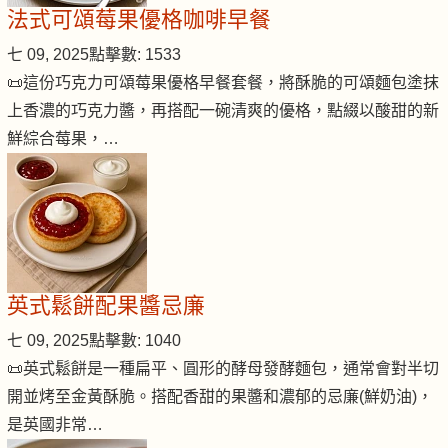
法式可頌莓果優格咖啡早餐
七 09, 2025
點擊數: 1533
📜這份巧克力可頌莓果優格早餐套餐，將酥脆的可頌麵包塗抹
上香濃的巧克力醬，再搭配一碗清爽的優格，點綴以酸甜的新
鮮綜合莓果，…
英式鬆餅配果醬忌廉
七 09, 2025
點擊數: 1040
📜英式鬆餅是一種扁平、圓形的酵母發酵麵包，通常會對半切
開並烤至金黃酥脆。搭配香甜的果醬和濃郁的忌廉(鮮奶油)，
是英國非常…