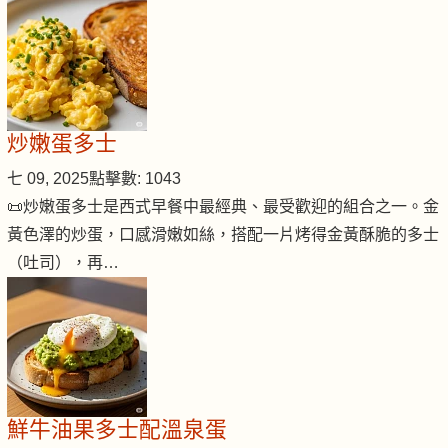
炒嫩蛋多士
七 09, 2025
點擊數: 1043
📜炒嫩蛋多士是西式早餐中最經典、最受歡迎的組合之一。金
黃色澤的炒蛋，口感滑嫩如絲，搭配一片烤得金黃酥脆的多士
（吐司），再…
鮮牛油果多士配溫泉蛋