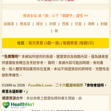
搜尋全站 或「按」以下「關鍵字」捷徑
>>
滋補湯
|
簡易菜
|
婦女
|
孕婦
|
西餐
|
兒童
|
海鮮
|
粉麵
|
飯
推薦：
每天煮意 (3餸一湯)
|
每週煮意 (每週5天)
**
免責聲明
** 本網站所提供的食譜、健康資訊及相關內容，僅為讀者提
供健康飲食概念及烹飪參考。 聲明：食譜內容可能因時間、食材產
地、個人體質等因素而存在差異。本站不保證資訊的即時性、完整性及
絕對準確性。
©1999 to 2026 ·
FoodNo1
.com · 二十六載滋味相伴
「食物會過時，
煮意永遠新鮮。」
健康資源合作
：本站食療之健康指標與養生理論，由