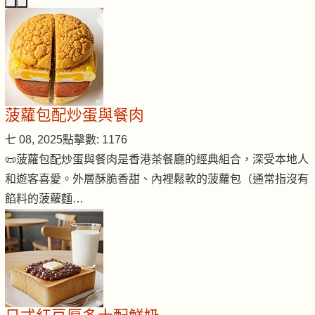
菠蘿包配炒蛋與餐肉
七 08, 2025
點擊數: 1176
📜菠蘿包配炒蛋與餐肉是香港茶餐廳的經典組合，深受本地人
和遊客喜愛。外層酥脆香甜、內裡鬆軟的菠蘿包（通常指沒有
餡料的菠蘿麵…