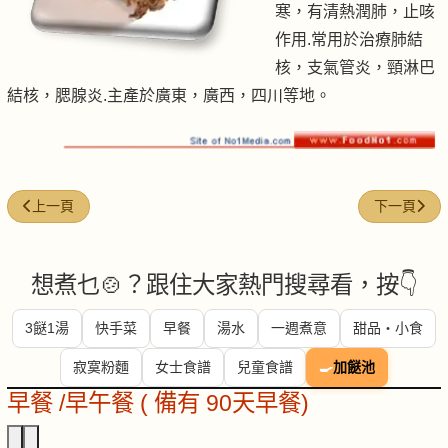
寒，有清熱潤肺，止咳
作用.常用於治療肺結
核，支氣管炎，頸淋巴
結核，腮腺炎.主產於廣東，廣西，四川等地。
上一篇文章: 陳腎
下一篇文章:
上一頁
下一頁
想煮乜🍲？跟住大家熱門搜尋看，按👇
3餸1湯
快手菜
早餐
湯水
一週煮意
甜品・小食
寂寞粉麵
女士食譜
兒童食譜
🍳
加餸池
早餐 /早午餐 ( 備有 90天早餐)