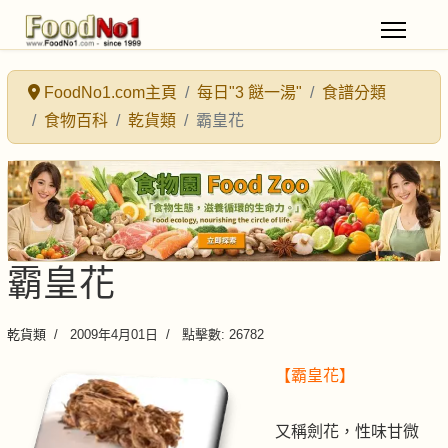
FoodNo1.com主頁
每日"3 餸一湯"
食譜分類
食物百科
乾貨類
霸皇花
霸皇花
乾貨類
2009年4月01日
點擊數: 26782
【霸皇花】
又稱劍花，性味甘微