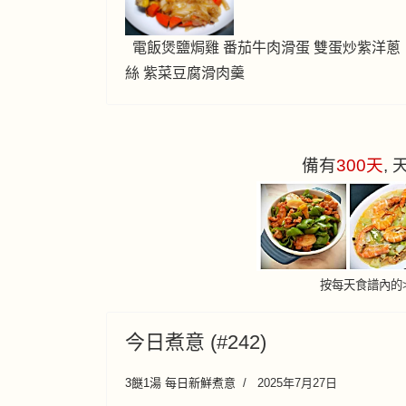
電飯煲鹽焗雞 番茄牛肉滑蛋 雙蛋炒紫洋蔥
絲 紫菜豆腐滑肉羹
備有
300
天
,
按每天食譜內的
今日煮意 (#242)
3餸1湯 每日新鮮煮意
2025年7月27日