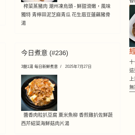
香
榨菜蒸豬肉 潮州凍烏頭 - 鮮甜滑嫩，風味
獨特 青檸蒜泥芝麻青瓜 花生眉豆蓮藕豬骨
湯
今日煮意 (#236)
十一
3餸1湯 每日新鮮煮意
2025年7月27日
這
上
無
醬香肉粒扒豆腐 粟米魚柳 香煎雞扒佐鮮蔬
西芹紹菜海鮮菇肉片湯