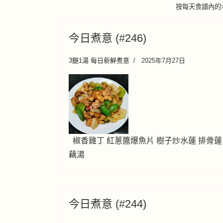
按每天食譜內的
今日煮意 (#246)
3餸1湯 每日新鮮煮意
2025年7月27日
椒香雞丁 紅蔥醬爆魚片 樹子炒水蓮 排骨蓮
藕湯
今日煮意 (#244)