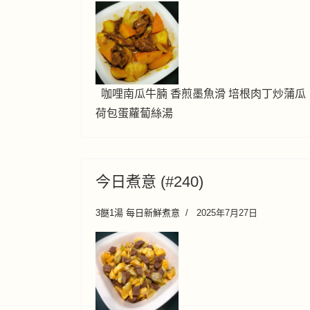
咖哩南瓜牛腩 香煎墨魚滑 培根肉丁炒蒲瓜
荷包蛋蘿蔔絲湯
今日煮意 (#240)
3餸1湯 每日新鮮煮意
2025年7月27日