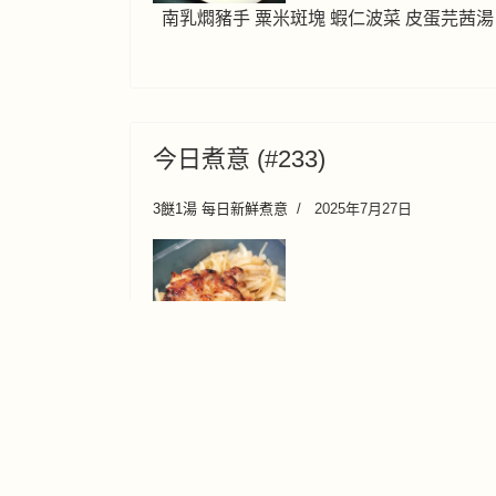
南乳燜豬手 粟米斑塊 蝦仁波菜 皮蛋芫茜湯
今日煮意 (#233)
3餸1湯 每日新鮮煮意
2025年7月27日
雞扒蘿蔔絲 蔥白蝦仁 豆豉鯪魚油炒紹菜梗
粉葛扁豆排骨湯