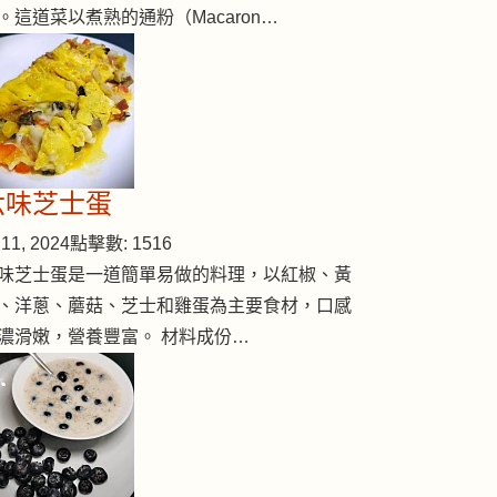
。這道菜以煮熟的通粉（Macaron…
六味芝士蛋
11, 2024
點擊數: 1516
味芝士蛋是一道簡單易做的料理，以紅椒、黃
、洋蔥、蘑菇、芝士和雞蛋為主要食材，口感
濃滑嫩，營養豐富。 材料成份…