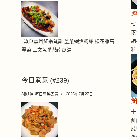
七 
家
調
蟲草雲耳紅棗蒸雞 薑蔥蝦燴粉絲 櫻花蝦高
料
麗菜 三文魚番茄南瓜湯
今日煮意 (#239)
3餸1湯 每日新鮮煮意
2025年7月27日
十 
鮮
感