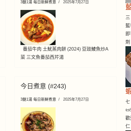
3餸1湯 每日新鮮煮意
2025年7月27日
三 
藍
即
劑
番茄牛肉 土魷蒸肉餅 (2024) 豆豉鯪魚炒A
菜 三文魚番茄西芹湯
今日煮意 (#243)
3餸1湯 每日新鮮煮意
2025年7月27日
七 

歡
仁