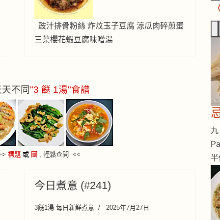
豉汁排骨粉絲 炸炆玉子豆腐 涼瓜肉碎煎蛋
三葉櫻花蝦豆腐味噌湯
 天天不同
"3 餸 1湯"食譜
九 
Pa
>
>
標題
或
圖
, 輕鬆查閱 <<
半
今日煮意 (#241)
3餸1湯 每日新鮮煮意
2025年7月27日