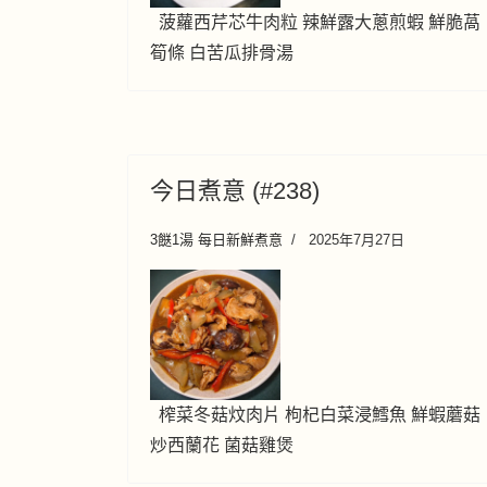
菠蘿西芹芯牛肉粒 辣鮮露大蔥煎蝦 鮮脆萵
筍條 白苦瓜排骨湯
今日煮意 (#238)
3餸1湯 每日新鮮煮意
2025年7月27日
榨菜冬菇炆肉片 枸杞白菜浸鱈魚 鮮蝦蘑菇
炒西蘭花 菌菇雞煲