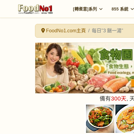
[轉煮意]系列
855 系統
FoodNo1.com主頁
每日"3 餸一湯"
備有
300
天
,