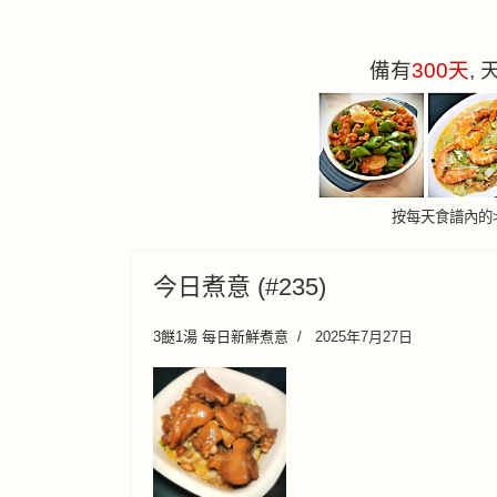
備有
300
天
,
按每天食譜內的
今日煮意 (#235)
3餸1湯 每日新鮮煮意
2025年7月27日