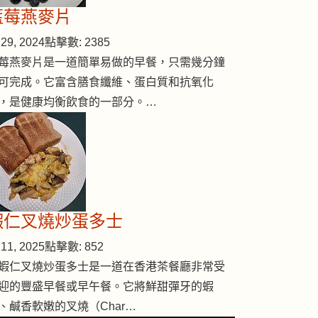
藍莓燕麥片
29, 2024
點擊數: 2385
莓燕麥片是一道簡單易做的早餐，只需幾分鐘
可完成。它富含膳食纖維、蛋白質和抗氧化
，是健康均衡飲食的一部分。…
蝦仁叉燒炒蛋多士
11, 2025
點擊數: 852
蝦仁叉燒炒蛋多士是一道在香港茶餐廳非常受
迎的豐盛早餐或早午餐。它將鮮甜彈牙的蝦
、鹹香軟嫩的叉燒（Char…