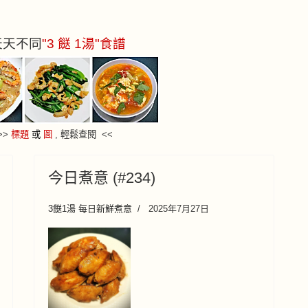
 天天不同
"3 餸 1湯"食譜
>
>
標題
或
圖
, 輕鬆查閱 <<
今日煮意 (#234)
3餸1湯 每日新鮮煮意
2025年7月27日