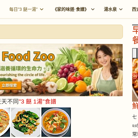
每日"3 餸一湯"
《家的味道·食譜》
湯水泉
西
餐
 天天不同
"3 餸 1湯"食譜
七 

常