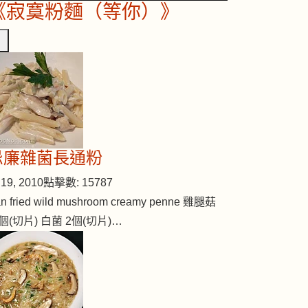
《寂寞粉麵（等你）》
忌廉雜菌長通粉
19, 2010
點擊數: 15787
n fried wild mushroom creamy penne 雞腿菇
個(切片) 白菌 2個(切片)…