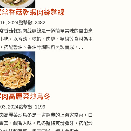
家常香菇乾蝦肉絲麵線
16, 2024
點擊數: 2482
常香菇乾蝦肉絲麵線是一道簡單美味的自由烹
小吃，以香菇、乾蝦、肉絲、麵線等食材為主
，搭配醬油、香油等調味料烹製而成。…
鮮肉高麗菜炒烏冬
03, 2024
點擊數: 1199
肉高麗菜炒烏冬是一道經典的上海家常菜，口
豐富，鹹香入味。烏冬麵條爽滑彈牙，搭配炒