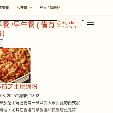
式美食
🔍搜尋
登入 / 新帳戶
Sign In
早餐 /早午餐 ( 備有 90天早
)
鮮茄芝士焗通粉
08, 2025
點擊數: 1302
鮮茄芝士焗通粉是一款深受大眾喜愛的西式家
料理，尤其在香港的茶餐廳和快餐店更是常