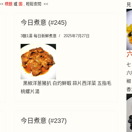
>
>
標題
或
圖
, 輕鬆查閱 <<
見
今日煮意 (#245)
3餸1湯 每日新鮮煮意
2025年7月27日
七 
六
椒
黑椒洋蔥豬扒 白灼鮮蝦 蒜片西洋菜 五指毛
香
桃螺片湯
今日煮意 (#237)