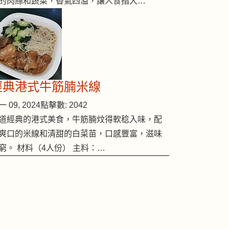
的肉絲和蔬菜，香氣四溢，讓人食指大…
經典港式牛筋腩米線
 09, 2024
點擊數: 2042
道經典的港式美食，牛筋腩炆得軟稔入味，配
爽口的米線和清甜的白菜苗，口感豐富，滋味
窮。 材料（4人份） 主料：…