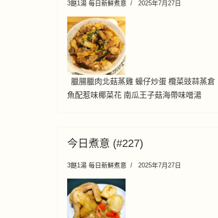
3餸1湯 每日新鮮煮意
2025年7月27日
臘腸臘肉北菇蒸雞 蠔仔炒蛋 欖菜豉蒜蒸倉
魚配惹味椰菜花 南瓜王子菇海帶味噌湯
今日煮意 (#227)
3餸1湯 每日新鮮煮意
2025年7月27日