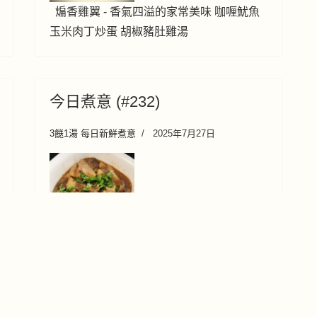
煸香雞翼 - 香氣四溢的家常美味 咖喱魷魚
玉米肉丁炒蛋 胡椒豬肚雞湯
今日煮意 (#232)
3餸1湯 每日新鮮煮意
2025年7月27日
香芋炆牛肋條 蒜香半煎炸雞翼 肉丁炒蓮藕
金湯鮮蔬肉丸湯