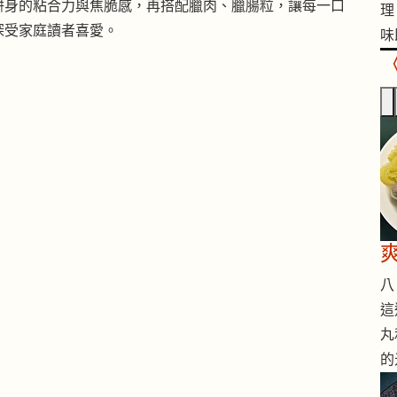
餅身的粘合力與焦脆感，再搭配臘肉、臘腸粒，讓每一口
理
深受家庭讀者喜愛。
味
八 
這
丸
的