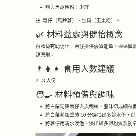
鹽與黑胡椒粉：少許
註: 薯仔（馬鈴薯），生粉（玉米粉）。
🌿 材料益處與健怡概念
白蘿蔔有助消化，薯仔提供優質能量。透過微
調原則。
👨‍👩‍👧 食用人數建議
2 - 3 人份
🧑‍🍳 材料預備與調味
將白蘿蔔與薯仔去皮刨絲，臘味切成細粒
將白蘿蔔加鹽醃 10 分鐘抽出多餘水份，
將薯仔用清水浸泡，浸出過多澱粉質及防