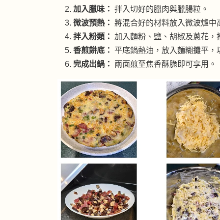
加入臘味：
拌入切好的臘肉與臘腸粒。
微波預熱：
將混合好的材料放入微波爐中高
拌入粉類：
加入麵粉、鹽、胡椒及蔥花，
香煎餅底：
平底鍋熱油，放入麵糊攤平，
完成出鍋：
兩面煎至焦香酥脆即可享用。