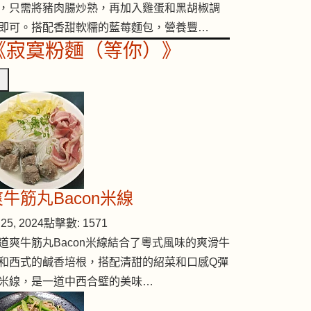
，只需將豬肉腸炒熟，再加入雞蛋和黑胡椒調
即可。搭配香甜軟糯的藍莓麵包，營養豐…
《寂寞粉麵（等你）》
爽牛筋丸Bacon米線
25, 2024
點擊數: 1571
道爽牛筋丸Bacon米線結合了粵式風味的爽滑牛
和西式的鹹香培根，搭配清甜的紹菜和口感Q彈
米線，是一道中西合璧的美味…