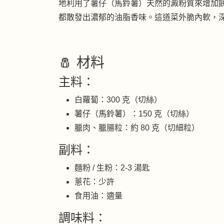
地利用了薯仔（馬鈴薯）天然的澱粉質來增加
都散發出濃郁的油脂香味。這道菜外脆內軟，
🧂 材料
主料：
白蘿蔔：300 克（切絲）
薯仔（馬鈴薯）：150 克（切絲）
臘肉、臘腸粒：約 80 克（切細粒）
副料：
麵粉 / 生粉：2-3 湯匙
蔥花：少許
食用油：適量
調味料：