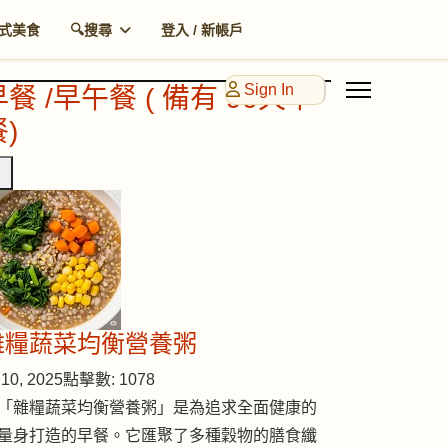
式美食
🔍搜尋
登入 / 新帳戶
Sign In
早餐 /早午餐 ( 備有 90天早
)
雜糧蔬菜均衡營養粥
10, 2025
點擊數: 1078
「雜糧蔬菜均衡營養粥」是為追求全面健康的
量身打造的早餐。它匯聚了多種穀物的膳食纖