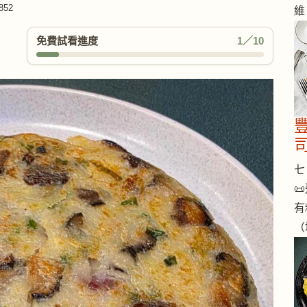
852
維
免費試看進度
1／10
七 

有
（