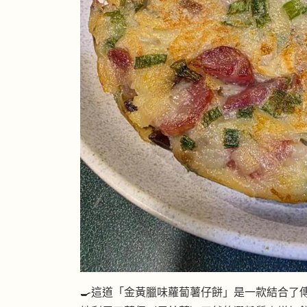
🍳這道「金黃臘味蘿蔔薯仔餅」是一款結合了