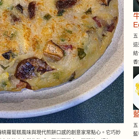
牛
E
五 
這
結
香
五 
傳統蘿蔔糕風味與現代煎餅口感的創意家常點心。它巧妙
藍