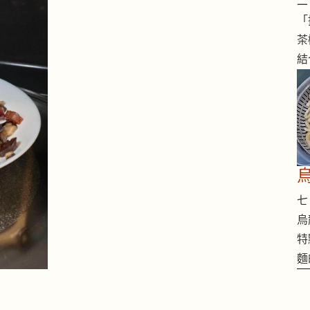
二 
「
茶
結
七 
烏
特
麵