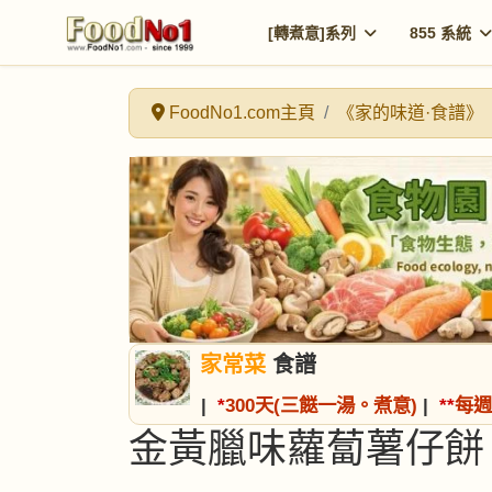
[轉煮意]系列
855 系統
FoodNo1.com主頁
《家的味道·食譜》
家常菜
食譜
|
*
300天(三餸一湯。煮意)
|
*
*
每週
金黃臘味蘿蔔薯仔餅