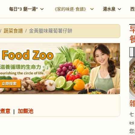
每日"3 餸一湯"
《家的味道·食譜》
湯水泉
西
蔬菜食譜
金黃臘味蘿蔔薯仔餅
餐
煮意
|
加餸池
七 

您