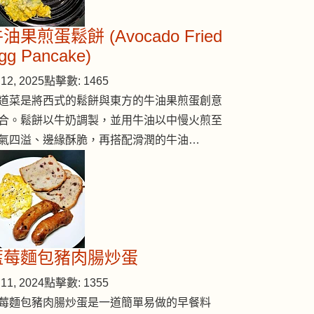
油果煎蛋鬆餅 (Avocado Fried
gg Pancake)
12, 2025
點擊數: 1465
道菜是將西式的鬆餅與東方的牛油果煎蛋創意
合。鬆餅以牛奶調製，並用牛油以中慢火煎至
氣四溢、邊緣酥脆，再搭配滑潤的牛油…
藍莓麵包豬肉腸炒蛋
11, 2024
點擊數: 1355
莓麵包豬肉腸炒蛋是一道簡單易做的早餐料