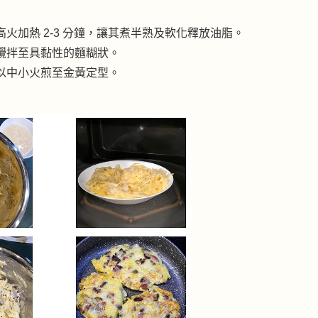
火加熱 2-3 分鐘，讓其煮半熟及軟化釋放油脂。
攪拌至具黏性的麵糊狀。
以中小火煎至金黃定型。