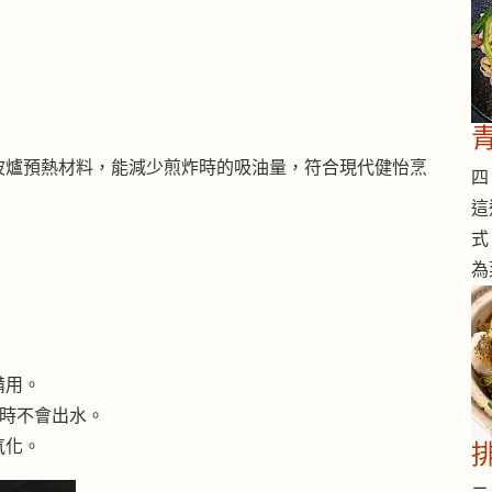
波爐預熱材料，能減少煎炸時的吸油量，符合現代健怡烹
四 
這
式
為
備用。
煎時不會出水。
氧化。