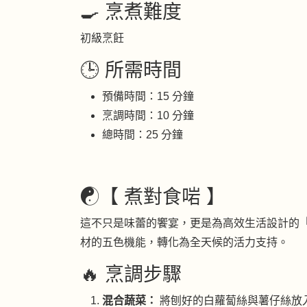
🍳 烹煮難度
初級烹飪
🕒 所需時間
預備時間：15 分鐘
烹調時間：10 分鐘
總時間：25 分鐘
☯️【 煮對食啱 】
這不只是味蕾的饗宴，更是為高效生活設計的
材的五色機能，轉化為全天候的活力支持。
🔥 烹調步驟
混合蔬菜：
將刨好的白蘿蔔絲與薯仔絲放