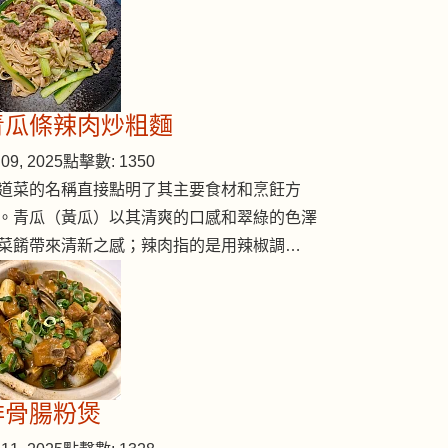
青瓜條辣肉炒粗麵
09, 2025
點擊數: 1350
道菜的名稱直接點明了其主要食材和烹飪方
。青瓜（黃瓜）以其清爽的口感和翠綠的色澤
菜餚帶來清新之感；辣肉指的是用辣椒調…
排骨腸粉煲