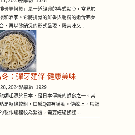
11, 2025
點擊數: 1328
排骨腸粉煲」是一道經典的粵式點心，常見於
樓和酒家。它將排骨的鮮香與腸粉的嫩滑完美
合，再以砂鍋煲的形式呈現，既美味又…
烏冬：彈牙麵條 健康美味
28, 2024
點擊數: 1929
龍麵起源於日本，是日本傳統的麵食之一。其
點是麵條較粗，口感Q彈有嚼勁。傳統上，烏龍
的製作過程較為繁複，需要經過揉麵…