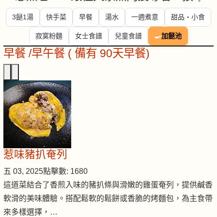
3餸1湯
快手菜
早餐
湯水
一週煮意
甜品・小食
寂寞粉麵
女士食譜
兒童食譜
🍳
加餸池
早餐 /早午餐 ( 備有 90天早餐)
惹味豬扒奄列
五 03, 2025
點擊數: 1680
這道菜結合了香煎入味的豬扒條與滑嫩的雞蛋奄列，提供鹹香
軟滑的美味體驗。搭配鬆軟的鬆餅或香脆的烤麵包，為主食帶
來多樣選擇，…