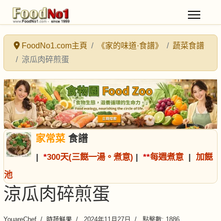
FoodNo1.com主頁
《家的味道·食譜》
蔬菜食譜
涼瓜肉碎煎蛋
家常菜
食譜
|
*
300天(三餸一湯。煮意)
|
*
*
每週煮意
|
加餸
池
涼瓜肉碎煎蛋
YouareChef
時蔬鮮果
2024年11月27日
點擊數: 1886