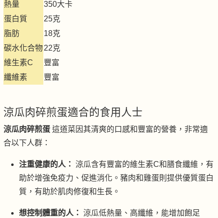
熱量
350大卡
蛋白質
25克
脂肪
18克
碳水化合物
22克
維生素C
豐富
纖維素
豐富
涼瓜肉碎煎蛋適合的食用人士
涼瓜肉碎煎蛋
這道菜因其清爽的口感和豐富的營養，非常適
合以下人群：
注重健康的人：
涼瓜含有豐富的維生素C和膳食纖維，有
助於增強免疫力、促進消化。豬肉和雞蛋則提供優質蛋白
質，有助於肌肉修復和生長。
想控制體重的人：
涼瓜低熱量、高纖維，能增加飽足