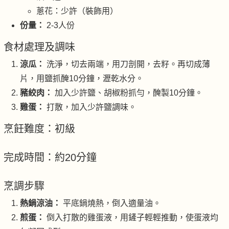
蔥花：少許（裝飾用）
份量：
2-3人份
食材處理及調味
涼瓜：
洗淨，切去兩端，用刀剖開，去籽。再切成薄
片，用鹽抓醃10分鐘，瀝乾水分。
豬絞肉：
加入少許鹽、胡椒粉抓勻，醃製10分鐘。
雞蛋：
打散，加入少許鹽調味。
烹飪難度：初級
完成時間：約20分鐘
烹調步驟
熱鍋涼油：
平底鍋燒熱，倒入適量油。
煎蛋：
倒入打散的雞蛋液，用鏟子輕輕推動，使蛋液均