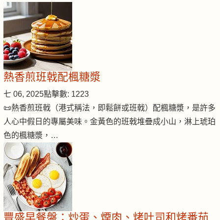
熱香煎班戟配楓糖漿
七 06, 2025
點擊數: 1223
📜熱香煎班戟（港式稱法，即鬆餅或班戟）配楓糖漿，是許多
人心中假日的專屬美味。金黃色的班戟堆疊成小山，淋上琥珀
色的楓糖漿，…
豐盛早餐盤：炒蛋、煙肉、烤吐司和烤番茄