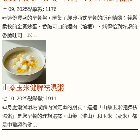
七 09, 2025
點擊數: 1176
📜這份豐盛的早餐盤，匯集了經典西式早餐的所有精髓：蓬鬆
柔軟的金黃炒蛋、香脆可口的煙肉（培根）、烤得恰到好處的
香脆吐司，以…
山藥玉米健脾祛濕粥
七 10, 2025
點擊數: 1911
📜身處潮濕環境或體內濕氣重的朋友，這道「山藥玉米健脾祛
濕粥」是您早餐的理想選擇。山藥（淮山）和玉米（粟米）都
是中醫認為健…