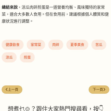
總結來說
，涼瓜肉碎煎蛋是一道營養均衡、風味獨特的家常
菜，適合大多數人食用。但在食用前，建議根據個人體質和健
康狀況進行調整。
健康飲食
家常菜
肉碎
夏季美食
苦瓜
涼瓜
煎蛋
上一篇文章: 南瓜肉片
下一篇文章
上一頁
下一頁
想煮乜🍲？跟住大家熱門搜尋看，按👇