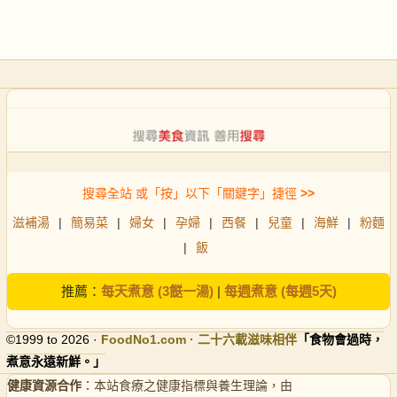
搜尋全站 或「按」以下「關鍵字」捷徑
>>
滋補湯
|
簡易菜
|
婦女
|
孕婦
|
西餐
|
兒童
|
海鮮
|
粉麵
|
飯
推薦：
每天煮意 (3餸一湯)
|
每週煮意 (每週5天)
©1999 to 2026 ·
FoodNo1
.com · 二十六載滋味相伴
「食物會過時，
煮意永遠新鮮。」
健康資源合作
：本站食療之健康指標與養生理論，由