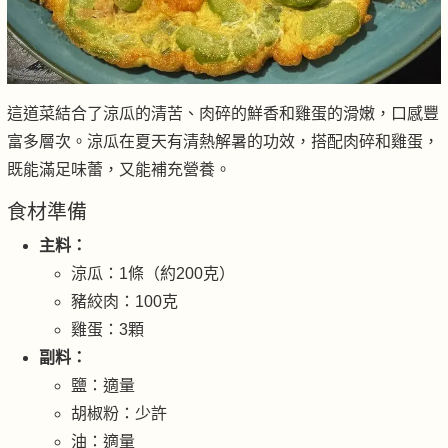
這道菜結合了涼瓜的清苦、肉碎的鮮香和雞蛋的滑嫩，口感豐
富多層次。涼瓜在夏天有清熱解暑的功效，搭配肉碎和雞蛋，
既能滿足味蕾，又能補充營養。
食材準備
主料：
涼瓜：1條（約200克）
豬絞肉：100克
雞蛋：3顆
副料：
鹽：適量
胡椒粉：少許
油：適量