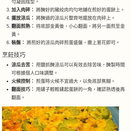
勻凝固成型。
加入肉碎：
將醃好的豬絞肉均勻地鋪在煎好的蛋餅上。
擺放涼瓜：
將醃過的涼瓜片整齊地擺放在肉碎上。
翻面煎熟：
待底部金黃後，小心翻面，將另一面煎至金
黃。
裝盤：
將煎好的涼瓜肉碎煎蛋盛盤，撒上蔥花即可。
烹飪技巧
涼瓜去苦：
用鹽抓醃涼瓜可以有效去除苦味，醃製時間
可根據個人口味調整。
火候控制：
煎蛋時火候不宜過大，以免底部焦糊。
翻面技巧：
用鏟子輕輕鏟起蛋餅的一角，確認熟透後再
翻面。