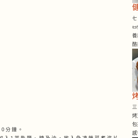
七 

養
酪
烤
三 
烤
包
2 0 分 鐘 。
感