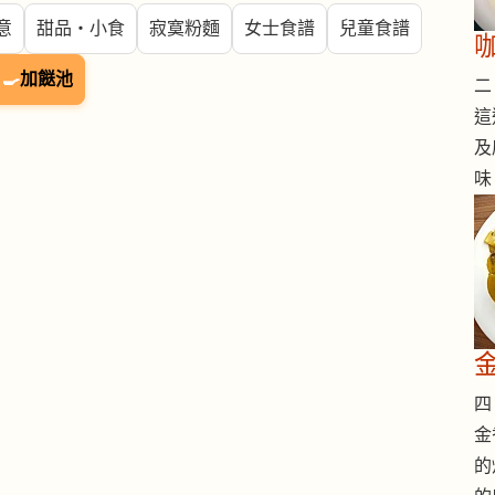
意
甜品・小食
寂寞粉麵
女士食譜
兒童食譜
🍳
加餸池
二 
這
及
味
四 
金
的