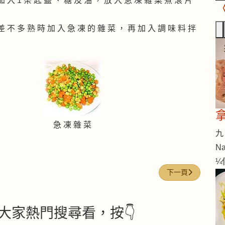
加 入 1 茶 匙 鹽 、 糖 及 油 ， 放 入 急 凍 雜 菜 煮 滾 片
 差 不 多 熟 時 加 入 急 凍 的 雜 菜 ， 再 加 入 調 味 料 拌
急 凍 雜 菜
九 
Na
¼
下一篇文章: 蜜豆
下一頁
大家熱門搜尋看，按👇