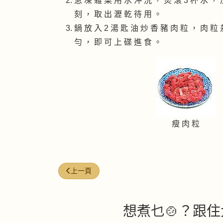
急 凍 雜 菜 用 水 沖 洗 ， 煲 滾 3 杯 水 ， 
刻 ， 取 出 瀝 乾 待 用 。
鍋 放 入 2 湯 匙 油 炒 香 豬 肉 粒 ， 肉 粒
勻 ， 即 可 上 碟 進 食 。
瘦 肉 粒
上一篇文章: 銀芽蝦干炒三絲
上一頁
想煮乜🍲？跟住