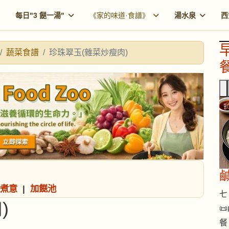
每日"3 餸一湯"
《家的味道·食譜》
湯水泉
西
蔬菜食譜
珍珠翠玉(雜菜炒瘦肉)
餐
煮意
|
加餸池
七 
)

餐