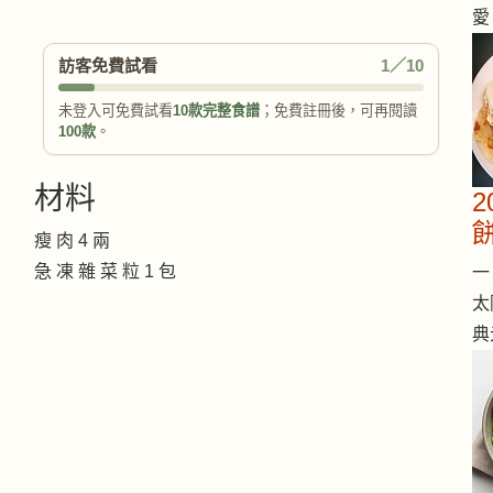
愛
訪客免費試看
1／10
未登入可免費試看
10款完整食譜
；免費註冊後，可再閱讀
100款
。
材料
瘦 肉 4 兩
急 凍 雜 菜 粒 1 包
一 
太
典