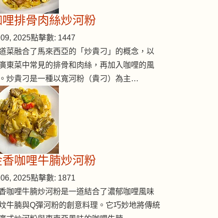
咖哩排骨肉絲炒河粉
09, 2025
點擊數: 1447
道菜融合了馬來西亞的「炒貴刁」的概念，以
廣東菜中常見的排骨和肉絲，再加入咖哩的風
。炒貴刁是一種以寬河粉（貴刁）為主…
金香咖哩牛腩炒河粉
06, 2025
點擊數: 1871
香咖哩牛腩炒河粉是一道結合了濃郁咖哩風味
炆牛腩與Q彈河粉的創意料理。它巧妙地將傳統