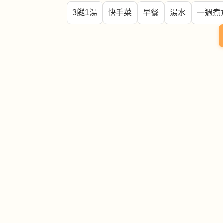
3餸1湯
快手菜
早餐
湯水
一週煮