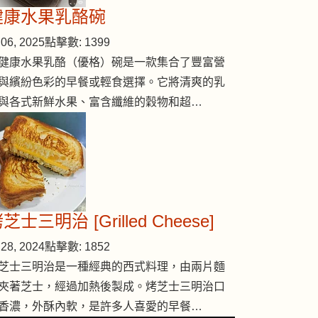
健康水果乳酪碗
06, 2025
點擊數: 1399
健康水果乳酪（優格）碗是一款集合了豐富營
與繽紛色彩的早餐或輕食選擇。它將清爽的乳
與各式新鮮水果、富含纖維的穀物和超…
芝士三明治 [Grilled Cheese]
28, 2024
點擊數: 1852
芝士三明治是一種經典的西式料理，由兩片麵
夾著芝士，經過加熱後製成。烤芝士三明治口
香濃，外酥內軟，是許多人喜愛的早餐…