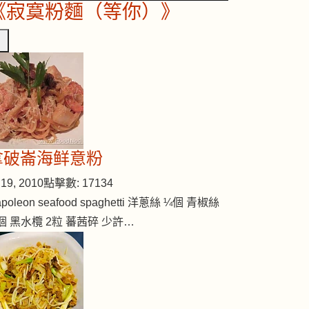
《寂寞粉麵（等你）》
拿破崙海鲜意粉
19, 2010
點擊數: 17134
poleon seafood spaghetti 洋蔥絲 ¼個 青椒絲
個 黑水欖 2粒 蕃茜碎 少許…
炒牛肉