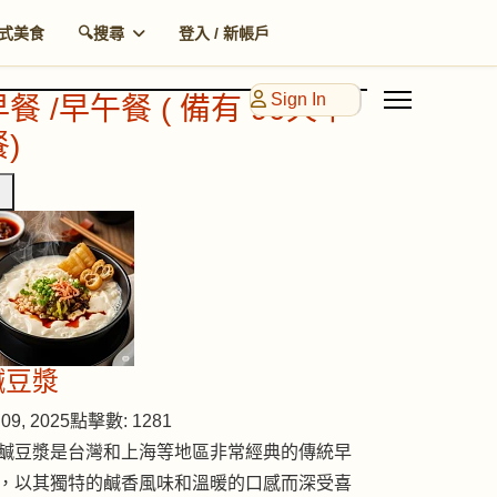
式美食
🔍搜尋
登入 / 新帳戶
Sign In
早餐 /早午餐 ( 備有 90天早
)
鹹豆漿
09, 2025
點擊數: 1281
鹹豆漿是台灣和上海等地區非常經典的傳統早
，以其獨特的鹹香風味和溫暖的口感而深受喜