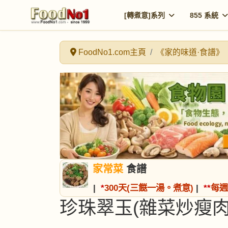
[轉煮意]系列
855 系統
FoodNo1.com主頁
《家的味道·食譜》
家常菜
食譜
|
*
300天(三餸一湯。煮意)
|
*
*
每週
珍珠翠玉(雜菜炒瘦肉