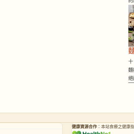
的
十 
麵
絕
健康資源合作
：本站食療之健康