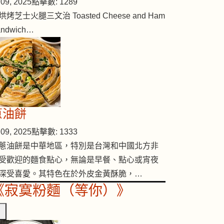
09, 2025
點擊數: 1289
烘烤芝士火腿三文治 Toasted Cheese and Ham
andwich…
蔥油餅
09, 2025
點擊數: 1333
蔥油餅是中華地區，特別是台灣和中國北方非
受歡迎的麵食點心，無論是早餐、點心或宵夜
深受喜愛。其特色在於外皮金黃酥脆，…
《寂寞粉麵（等你）》