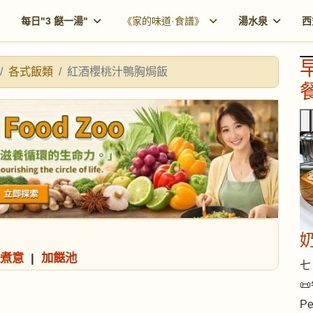
每日"3 餸一湯"
《家的味道·食譜》
湯水泉
西
各式飯類
紅酒櫻桃汁鴨胸焗飯
餐
煮意
|
加餸池
七 
📜
Pe