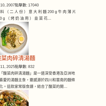
10, 2007
點擊數: 17040
 料 （ 二 人 份 ） 意 大 利 麵 200 g 牛 肉 薄 片
00 g （ 烤 奶 油 用 ） 韭 菜 花…
酸菜肉碎清湯麵
11, 2025
點擊數: 832
「酸菜肉碎清湯麵」是一道深受香港及亞洲地
喜愛的湯麵主食，靈感源於四川和雲南的麵條
化。這款家常版食譜，結合了酸菜的開…