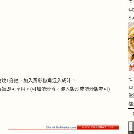
七 

S
七 
略炆1分鐘，加入黃彩椒角混入成汁。

飯即可享用。(可加蛋炒香，混入飯炒成蛋炒飯亦可)
常
都