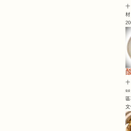
十 
材
2
十 

區
文