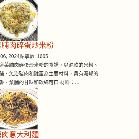
菜脯肉碎蛋炒米粉
水蜜桃雞扒焗飯
06, 2024
點擊數: 1665
道菜脯肉碎蛋炒米粉的食譜，以泡軟的米粉、
脯、免治豬肉和雞蛋為主要材料，具有濃郁的
香、菜脯的甘味和軟綿可口 材料：…
烤肉意大利麵