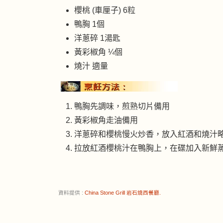
櫻桃 (車厘子) 6粒
鴨胸 1個
洋蔥碎 1湯匙
黃彩椒角 ¼個
燒汁 適量
鴨胸先調味，煎熟切片備用
黃彩椒角走油備用
洋蔥碎和櫻桃慢火炒香，放入紅酒和燒汁
拉放紅酒櫻桃汁在鴨胸上，在碟加入新鮮蒸
資料提供 :
China Stone Grill 岩石燒西餐廳.