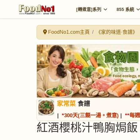
[轉煮意]系列
855 系統
FoodNo1.com主頁
《家的味道·食譜》
家常菜
食譜
|
*
300天(三餸一湯。煮意)
|
*
*
每週
紅酒櫻桃汁鴨胸焗飯