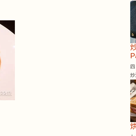
炒
P
四 
炒