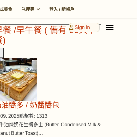
式美食
🔍搜尋
登入 / 新帳戶
Sign In
早餐 /早午餐 ( 備有 90天早
)
奶油醬多 / 奶醬醬包
09, 2025
點擊數: 1313
牛油煉奶花生醬多士 (Butter, Condensed Milk &
anut Butter Toast)…