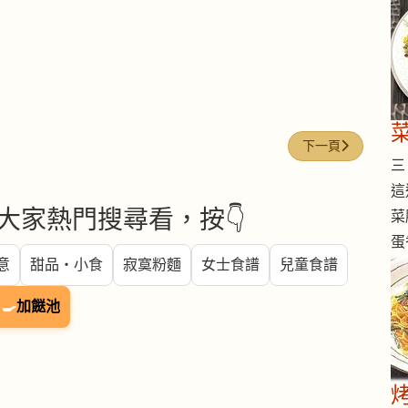
下一篇文章: 菠蘿
下一頁
三 
這
大家熱門搜尋看，按👇
菜
蛋
意
甜品・小食
寂寞粉麵
女士食譜
兒童食譜
🍳
加餸池