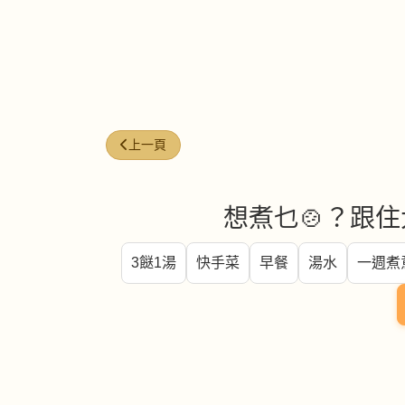
上一篇文章: 炒飯考功夫 (2024版)
上一頁
想煮乜🍲？跟住
3餸1湯
快手菜
早餐
湯水
一週煮