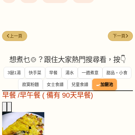
上一篇文章: 荷葉香菇蒸雞
下一篇文章:
上一頁
下一頁
想煮乜🍲？跟住大家熱門搜尋看，按👇
3餸1湯
快手菜
早餐
湯水
一週煮意
甜品・小食
寂寞粉麵
女士食譜
兒童食譜
🍳
加餸池
早餐 /早午餐 ( 備有 90天早餐)