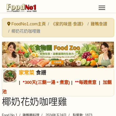
FoodNo1.com主頁
《家的味道·食譜》
雞鴨食譜
椰奶花奶咖哩雞
家常菜
食譜
|
*
300天(三餸一湯。煮意)
|
*
*
每週煮意
|
加餸
池
椰奶花奶咖哩雞
Food No.1
雞鴨鵝料理
2024年五24日
點擊數: 1873