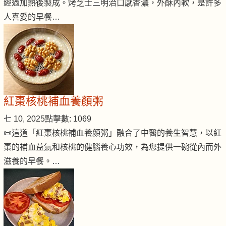
經過加熱後製成。烤芝士三明治口感香濃，外酥內軟，是許多
人喜愛的早餐…
紅棗核桃補血養顏粥
七 10, 2025
點擊數: 1069
📜這道「紅棗核桃補血養顏粥」融合了中醫的養生智慧，以紅
棗的補血益氣和核桃的健腦養心功效，為您提供一碗從內而外
滋養的早餐。…