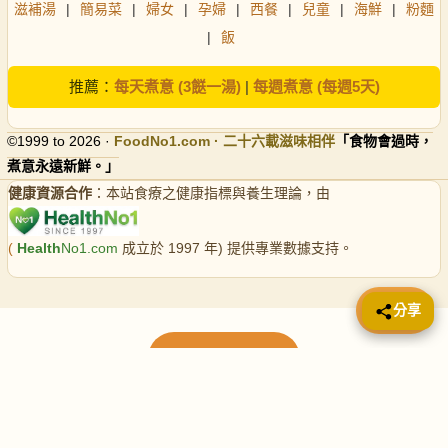
滋補湯
|
簡易菜
|
婦女
|
孕婦
|
西餐
|
兒童
|
海鮮
|
粉麵
|
飯
推薦：
每天煮意 (3餸一湯)
|
每週煮意 (每週5天)
©1999 to 2026 ·
FoodNo1
.com · 二十六載滋味相伴
「食物會過時，
煮意永遠新鮮。」
健康資源合作
：本站食療之健康指標與養生理論，由
(
Health
No1.com
成立於 1997 年) 提供專業數據支持。
📤 分享
分享
載入更多食譜
請使用下方頁數繼續瀏覽更多食譜