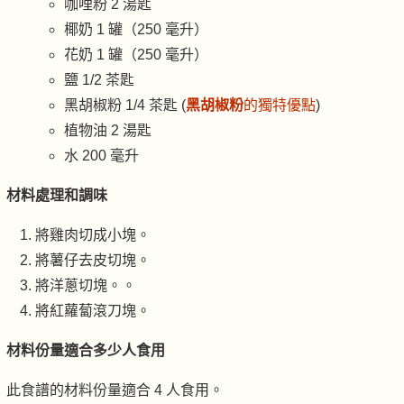
咖哩粉 2 湯匙
椰奶 1 罐（250 毫升）
花奶 1 罐（250 毫升）
鹽 1/2 茶匙
黑胡椒粉 1/4 茶匙 (
黑胡椒粉
的獨特優點
)
植物油 2 湯匙
水 200 毫升
材料處理和調味
將雞肉切成小塊。
將薯仔去皮切塊。
將洋蔥切塊。。
將紅蘿蔔滾刀塊。
材料份量適合多少人食用
此食譜的材料份量適合 4 人食用。