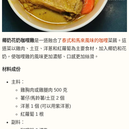
椰奶花奶咖哩雞
是一道融合了
泰式和馬來風味的咖哩
菜餚。這
道菜以雞肉、土豆、洋蔥和紅蘿蔔為主要食材，加入椰奶和花
奶，使咖哩雞的風味更加濃郁、口感更加絲滑。
材料成份
主料：
雞胸肉或雞腿肉 500 克
薯仔/馬鈴薯/土豆 2 個
洋蔥 1 個 (可以用紫洋蔥)
紅蘿蔔 1 根
副料：