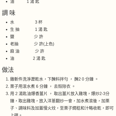
油 1 湯 匙
調 味
水 3 杯
生 抽 1 湯 匙
鹽 少 許
老抽 少 許(上色)
麻 油 少 許
油 2 湯 匙
做法
雞斬件洗淨瀝乾水，下醃料拌勻 ， 醃2 0 分鐘 。
栗子用滾水煮 6 分鐘 ， 去殼除衣 。
用 2 湯匙油爆香薑片 ， 取出薑片放入雞塊，爆炒2-3分
鐘，取出雞塊，放入洋蔥翻炒一會，加水煮滾後，加栗
子、調味料及加蓋慢火炆，至栗子燜稔和汁略收乾，即可
上碟。