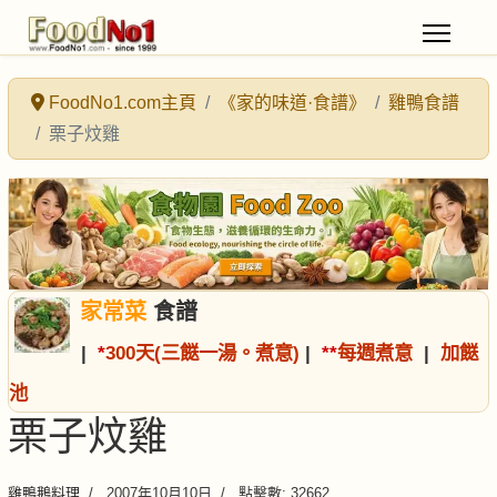
FoodNo1.com主頁
《家的味道·食譜》
雞鴨食譜
栗子炆雞
家常菜
食譜
|
*
300天(三餸一湯。煮意)
|
*
*
每週煮意
|
加餸
池
栗子炆雞
雞鴨鵝料理
2007年10月10日
點擊數: 32662