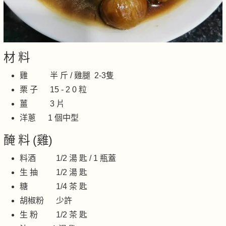
材 料
雞 半 斤 / 雞腿 2-3隻
栗 子 15 - 2 0 粒
薑 3 片
洋蔥 1 個中型
醃 料 (雞)
料酒 1/2 湯 匙 / 1
瓶蓋
生 抽 1/2 湯 匙
糖 1/4 茶 匙
胡椒粉 少許
生 粉 1/2 茶 匙