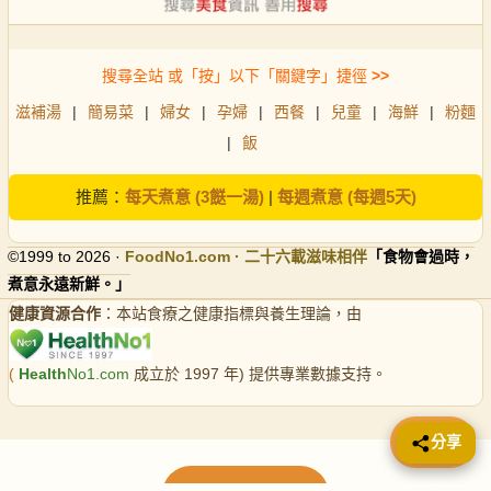
搜尋全站 或「按」以下「關鍵字」捷徑
>>
滋補湯
|
簡易菜
|
婦女
|
孕婦
|
西餐
|
兒童
|
海鮮
|
粉麵
|
飯
推薦：
每天煮意 (3餸一湯)
|
每週煮意 (每週5天)
©1999 to 2026 ·
FoodNo1
.com · 二十六載滋味相伴
「食物會過時，
煮意永遠新鮮。」
健康資源合作
：本站食療之健康指標與養生理論，由
(
Health
No1.com
成立於 1997 年) 提供專業數據支持。
📤 分享
分享