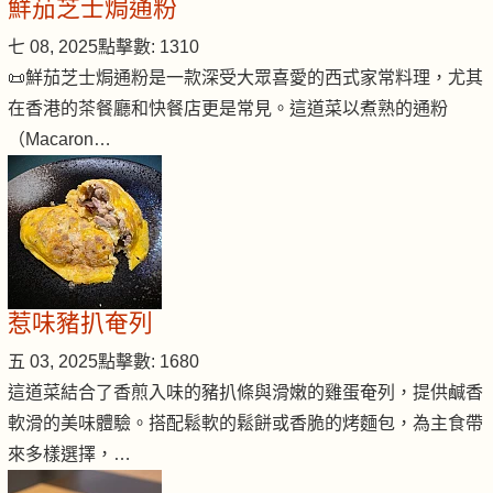
鮮茄芝士焗通粉
七 08, 2025
點擊數: 1310
📜鮮茄芝士焗通粉是一款深受大眾喜愛的西式家常料理，尤其
在香港的茶餐廳和快餐店更是常見。這道菜以煮熟的通粉
（Macaron…
惹味豬扒奄列
五 03, 2025
點擊數: 1680
這道菜結合了香煎入味的豬扒條與滑嫩的雞蛋奄列，提供鹹香
軟滑的美味體驗。搭配鬆軟的鬆餅或香脆的烤麵包，為主食帶
來多樣選擇，…