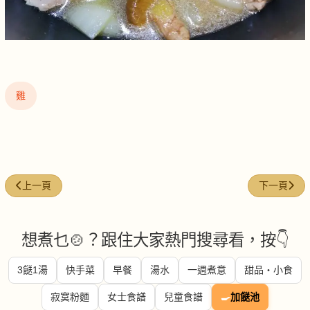
雞
上一篇文章: 燒春雞
下一篇文章:
上一頁
下一頁
想煮乜🍲？跟住大家熱門搜尋看，按👇
3餸1湯
快手菜
早餐
湯水
一週煮意
甜品・小食
寂寞粉麵
女士食譜
兒童食譜
🍳
加餸池