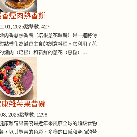
鹹香煙肉熱香餅
 01, 2025
點擊數: 427
煙肉香蔥熱香餅（培根蔥花鬆餅）是一道將傳
甜點轉化為鹹香主食的創意料理。它利用了煎
的煙肉（培根）和新鮮的蔥花（蔥粒）…
健康雜莓果昔碗
08, 2025
點擊數: 1298
健康雜莓果昔碗是近年來風靡全球的超級食物
餐，以其豐富的色彩、多樣的口感和全面的營