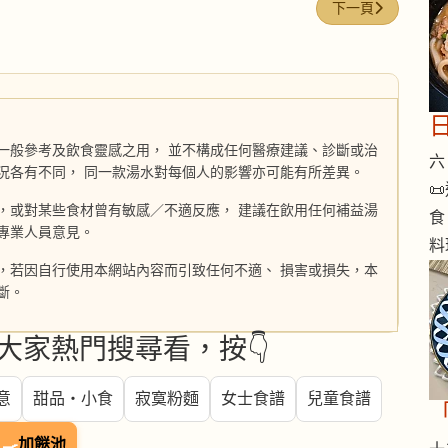
下一篇文章: 阿膠
下一頁
一般參考及飲食靈感之用， 並不構成任何醫療建議、診斷或治
六 
況各有不同， 同一款湯水對每個人的影響亦可能有所差異。

，或對某些食材曾有敏感／不適反應， 建議在飲用任何補益湯
食
專業人員意見。
料
，若因自行使用本網站內容而引致任何不適、 損害或損失，本
斷。
大家熱門搜尋看，按👇
意
甜品・小食
寂寞粉麵
女士食譜
兒童食譜
🍳
加餸池