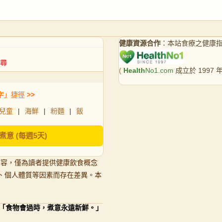
健康資源合作
：本站食療之健康
(
Health
No1.com
成立於 1997
字」捷徑
>>
兒童
|
海鮮
|
粉麵
|
飯
煮意 (每週5天)
內容，僅為讀者提供健康飲食概念
、個人體質等因素而存在差異。本
「食物會過時，煮意永遠新鮮。」