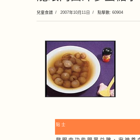
兒童食譜
2007年10月11日
點擊數: 60904
貼 士
龍 眼 肉 功 能 開 胃 益 脾 、 安 神 養 