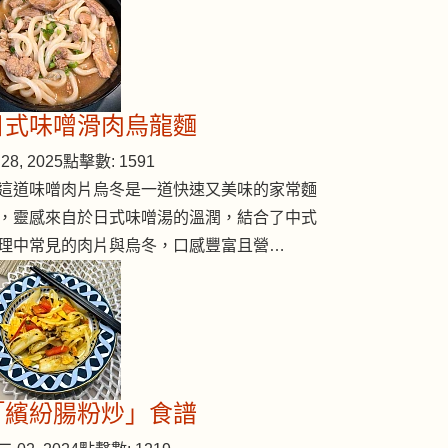
櫻桃燉冰糖
日式味噌滑肉烏龍麵
28, 2025
點擊數: 1591
這道味噌肉片烏冬是一道快速又美味的家常麵
，靈感來自於日式味噌湯的溫潤，結合了中式
理中常見的肉片與烏冬，口感豐富且營…
「繽紛腸粉炒」食譜