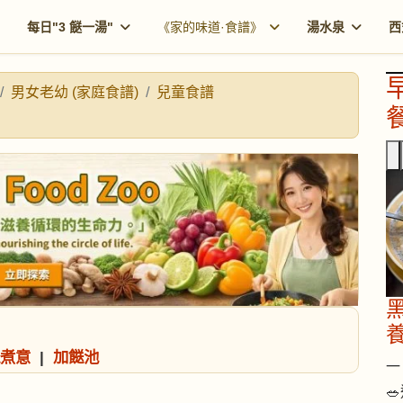
每日"3 餸一湯"
《家的味道·食譜》
湯水泉
西
男女老幼 (家庭食譜)
兒童食譜
餐
煮意
|
加餸池
一 
