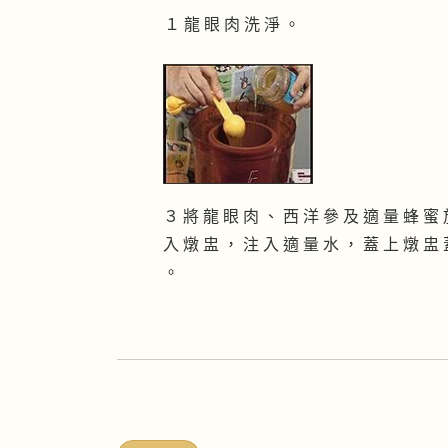
１ 龍 眼 肉 洗 淨 。
３ 將 龍 眼 肉 、 西 洋 參 及 適 量 蜂 蜜
入 燉 盅 ， 注 入 適 量 水 ， 蓋 上 燉 盅
。