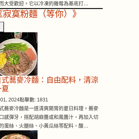
而大受歡迎。它以冷凍的雜莓為基底打…
《寂寞粉麵（等你）》
日式蕎麥冷麵：自由配料，清涼
一夏
01, 2024
點擊數: 1831
式蕎麥冷麵是一道清爽開胃的夏日料理。蕎麥
口感彈牙，搭配胡麻醬或和風醬汁，再加入切
的蛋絲、火腿絲、小黃瓜絲等配料，酸…