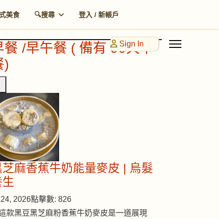
式美食
🔍搜尋
登入 / 新帳戶
Sign In
早餐 /早午餐 ( 備有 90天早
)
黑芝麻香蕉牛奶能量麥皮 | 烏髮
養生
24, 2026
點擊數: 826
這款黑豆黑芝麻粉香蕉牛奶麥皮是一道展現