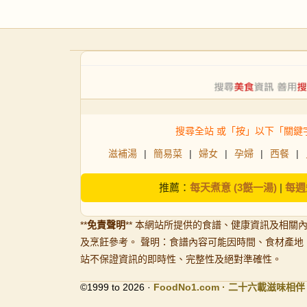
搜尋全站 或「按」以下「關鍵
滋補湯
|
簡易菜
|
婦女
|
孕婦
|
西餐
|
推薦：
每天煮意 (3餸一湯)
|
每週
**
免責聲明
** 本網站所提供的食譜、健康資訊及相關
及烹飪參考。 聲明：食譜內容可能因時間、食材產地
站不保證資訊的即時性、完整性及絕對準確性。
©1999 to 2026 ·
FoodNo1
.com · 二十六載滋味相伴