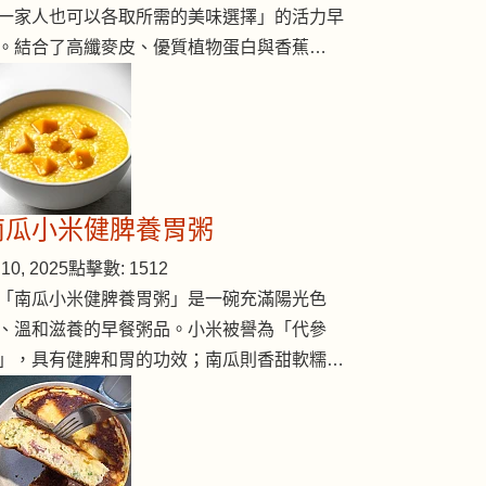
一家人也可以各取所需的美味選擇」的活力早
。結合了高纖麥皮、優質植物蛋白與香蕉…
南瓜小米健脾養胃粥
10, 2025
點擊數: 1512
「南瓜小米健脾養胃粥」是一碗充滿陽光色
、溫和滋養的早餐粥品。小米被譽為「代參
」，具有健脾和胃的功效；南瓜則香甜軟糯…