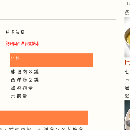
「
餐
補 虛 益 腎
龍眼肉西洋參蜜糖水
材 料
七 
龍 眼 肉 ８ 錢

西 洋 參 ２ 錢
澤
蜂 蜜 適 量
湯
水 適 量
血 、 補 虛 益 智 。 西 洋 參 又 名 花 旗 參