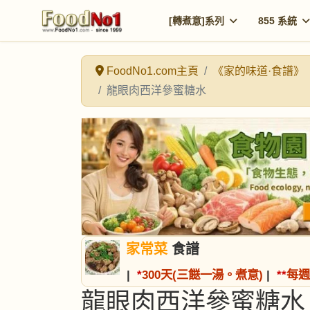
[轉煮意]系列
855 系統
FoodNo1.com主頁
《家的味道·食譜》
龍眼肉西洋參蜜糖水
家常菜
食譜
|
*
300天(三餸一湯。煮意)
|
*
*
每週
龍眼肉西洋參蜜糖水