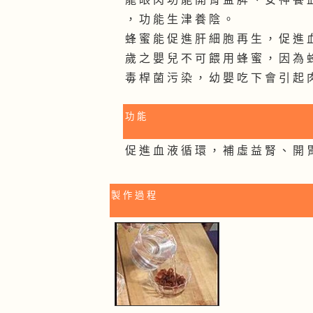
， 功 能 生 津 養 陰 。
蜂 蜜 能 促 進 肝 細 胞 再 生 ， 促 進 
歲 之 嬰 兒 不 可 餵 用 蜂 蜜 ， 因 為 
毒 桿 菌 污 染 ， 幼 嬰 吃 下 會 引 起 
功 能
促 進 血 液 循 環 ， 補 虛 益 腎 、 開 
製 作 過 程