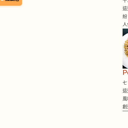
十二
這
紛
人
七 
這
風
創