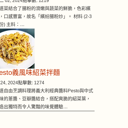
 02, 2024
點擊數: 1219
道菜結合了腸粉的滑嫩與蔬菜的鮮脆，色彩繽
，口感豐富，故名「繽紛腸粉炒」。 材料 (2-3
份) 主料：…
Pesto義風味紹菜拌麵
24, 2024
點擊數: 1274
道自由烹調料理將義大利經典醬料Pesto與中式
味的蔥醬、豆瓣醬結合，搭配爽脆的紹菜葉，
造出獨特而令人驚豔的味覺體驗…