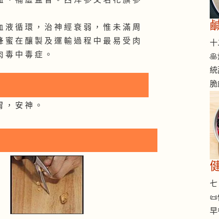
血 液 循 環 ， 治 神 經 衰 弱 ， 惟 未 滿 周
蜂 蜜 在 釀 製 及 運 輸 過 程 中 最 易 受 肉
十二
肉 毒 中 毒 症 。

統
脆
胃 ， 安 神 。
七 

早