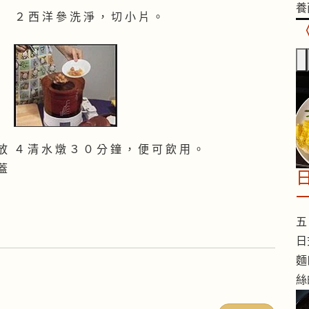
養
２ 西 洋 參 洗 淨 ， 切 小 片 。
 放
４ 清 水 燉 ３ ０ 分 鐘 ， 便 可 飲 用 。
 蓋
五 
日
麵
絲