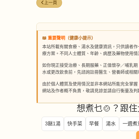
上一篇文章: 蓮藕薏米排骨湯
上一頁
📖
重要聲明
（健康小提示）
本站所載有關食療、湯水及健康資訊，只供讀者作
療方案。不同人士體質、年齡、病歷及藥物使用情
如你現正接受治療、長期服藥、正值懷孕／哺乳期
水或更改飲食前，先諮詢註冊醫生、營養師或相關
由於個人體質及使用情況並非本網站所能完全掌握
網站及作者概不負責，敬請見諒並請自行衡量及判
想煮乜🍲？跟住
3餸1湯
快手菜
早餐
湯水
一週煮