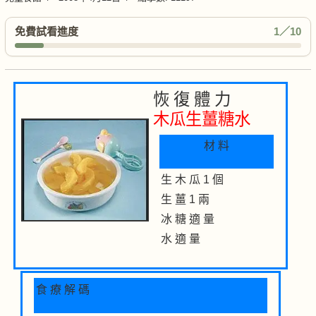
免費試看進度
1／10
恢 復 體 力
木瓜生薑糖水
材 料
生 木 瓜 1 個
生 薑 1 兩
冰 糖 適 量
水 適 量
食 療 解 碼