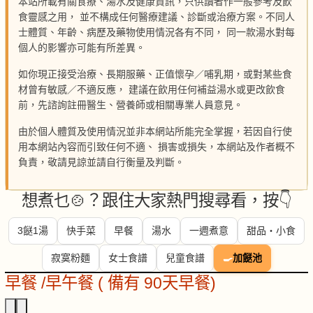
本站所載有關食療、湯水及健康資訊，只供讀者作一般參考及飲
食靈感之用， 並不構成任何醫療建議、診斷或治療方案。不同人
士體質、年齡、病歷及藥物使用情況各有不同， 同一款湯水對每
個人的影響亦可能有所差異。
如你現正接受治療、長期服藥、正值懷孕／哺乳期，或對某些食
材曾有敏感／不適反應， 建議在飲用任何補益湯水或更改飲食
前，先諮詢註冊醫生、營養師或相關專業人員意見。
由於個人體質及使用情況並非本網站所能完全掌握，若因自行使
用本網站內容而引致任何不適、 損害或損失，本網站及作者概不
負責，敬請見諒並請自行衡量及判斷。
想煮乜🍲？跟住大家熱門搜尋看，按👇
3餸1湯
快手菜
早餐
湯水
一週煮意
甜品・小食
寂寞粉麵
女士食譜
兒童食譜
🍳
加餸池
早餐 /早午餐 ( 備有 90天早餐)