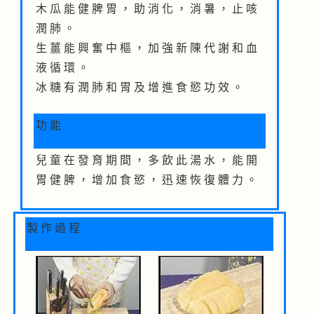
木 瓜 能 健 脾 胃 ， 助 消 化 ， 消 暑 ， 止 咳
潤 肺 。
生 薑 能 興 奮 中 樞 ， 加 強 新 陳 代 謝 和 血
液 循 環 。
冰 糖 有 潤 肺 和 胃 及 增 進 食 慾 功 效 。
功 能
兒 童 在 發 育 期 間 ， 多 飲 此 湯 水 ， 能 開
胃 健 脾 ， 增 加 食 慾 ， 迅 速 恢 復 體 力 。
製 作 過 程