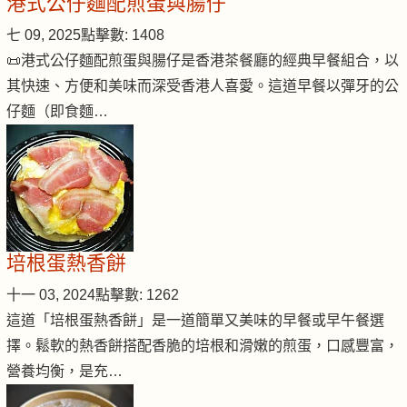
港式公仔麵配煎蛋與腸仔
七 09, 2025
點擊數: 1408
📜港式公仔麵配煎蛋與腸仔是香港茶餐廳的經典早餐組合，以
其快速、方便和美味而深受香港人喜愛。這道早餐以彈牙的公
仔麵（即食麵…
培根蛋熱香餅
十一 03, 2024
點擊數: 1262
這道「培根蛋熱香餅」是一道簡單又美味的早餐或早午餐選
擇。鬆軟的熱香餅搭配香脆的培根和滑嫩的煎蛋，口感豐富，
營養均衡，是充…