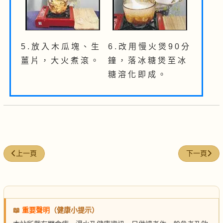
5 . 放 入 木 瓜 塊 、 生
6 . 改 用 慢 火 煲 9 0 分
薑 片 ， 大 火 煮 滾 。
鐘 ， 落 冰 糖 煲 至 冰
糖 溶 化 即 成 。
上一篇文章: 銀杏甘草燉蜜糖
下一篇文章:
上一頁
下一頁
📖
重要聲明
（健康小提示）