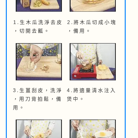
1 . 生 木 瓜 洗 淨 去 皮
2 . 將 木 瓜 切 成 小 塊
， 切 開 去 瓤 。
， 備 用 。
3 . 生 薑 刮 皮 ， 洗 淨
4 . 將 適 量 清 水 注 入
， 用 刀 背 拍 鬆 ， 備
煲 中 。
用 。