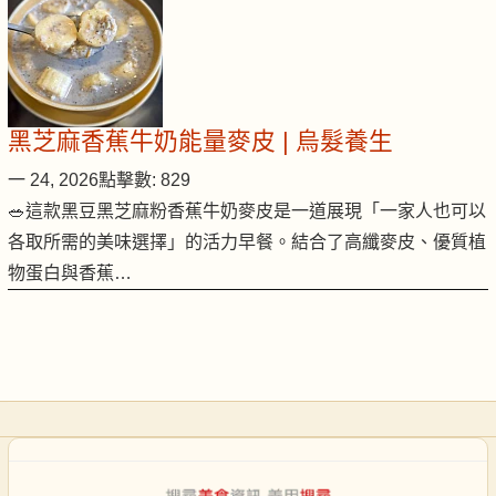
黑芝麻香蕉牛奶能量麥皮 | 烏髮養生
一 24, 2026
點擊數: 829
🥗這款黑豆黑芝麻粉香蕉牛奶麥皮是一道展現「一家人也可以
各取所需的美味選擇」的活力早餐。結合了高纖麥皮、優質植
物蛋白與香蕉…