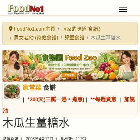
FoodNo1.com主頁
《家的味道·食譜》
男女老幼 (家庭食譜)
兒童食譜
木瓜生薑糖水
家常菜
食譜
|
*
300天(三餸一湯。煮意)
|
*
*
每週煮意
|
加餸
池
木瓜生薑糖水
兒童食譜
2008年4月12日
點擊數: 11197