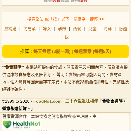
搜尋全站 或「按」以下「關鍵字」捷徑
>>
滋補湯
|
簡易菜
|
婦女
|
孕婦
|
西餐
|
兒童
|
海鮮
|
粉麵
|
飯
推薦：
每天煮意 (3餸一湯)
|
每週煮意 (每週5天)
**
免責聲明
** 本網站所提供的食譜、健康資訊及相關內容，僅為讀者提
供健康飲食概念及烹飪參考。 聲明：食譜內容可能因時間、食材產
地、個人體質等因素而存在差異。本站不保證資訊的即時性、完整性及
絕對準確性。
©1999 to 2026 ·
FoodNo1
.com · 二十六載滋味相伴
「食物會過時，
煮意永遠新鮮。」
健康資源合作
：本站食療之健康指標與養生理論，由