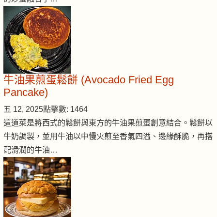
牛油果煎蛋鬆餅 (Avocado Fried Egg
Pancake)
五 12, 2025
點擊數: 1464
這道菜是將西式的鬆餅與東方的牛油果煎蛋創意結合。鬆餅以
牛奶調製，並用牛油以中慢火煎至香氣四溢、邊緣酥脆，再搭
配滑潤的牛油…