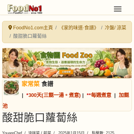
FoodNo1.com主頁
《家的味道·食譜》
冷盤/ 涼菜
酸甜脆口蘿蔔絲
家常菜
食譜
|
*
300天(三餸一湯。煮意)
|
*
*
每週煮意
|
加餸
池
酸甜脆口蘿蔔絲
YouareChef
涼拌菜 / 前菜
2025年1月15日
點擊數: 2125