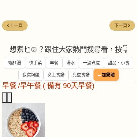
上一篇文章: 菠菜擂椒皮蛋
下一篇文章:
上一頁
下一頁
想煮乜🍲？跟住大家熱門搜尋看，按👇
3餸1湯
快手菜
早餐
湯水
一週煮意
甜品・小食
寂寞粉麵
女士食譜
兒童食譜
🍳
加餸池
早餐 /早午餐 ( 備有 90天早餐)