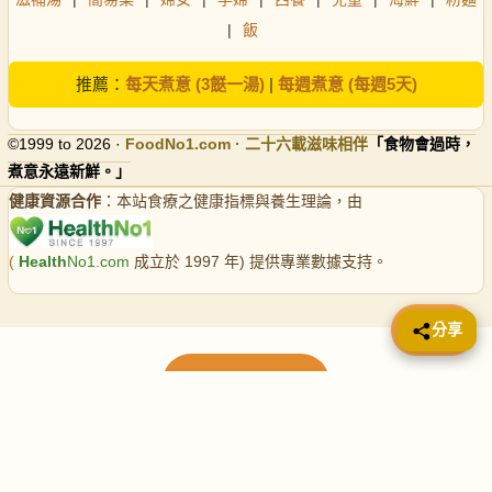
|
飯
推薦：
每天煮意 (3餸一湯)
|
每週煮意 (每週5天)
©1999 to 2026 ·
FoodNo1
.com · 二十六載滋味相伴
「食物會過時，
煮意永遠新鮮。」
健康資源合作
：本站食療之健康指標與養生理論，由
(
Health
No1.com
成立於 1997 年) 提供專業數據支持。
📤 分享
分享
載入更多食譜
請使用下方頁數繼續瀏覽更多食譜