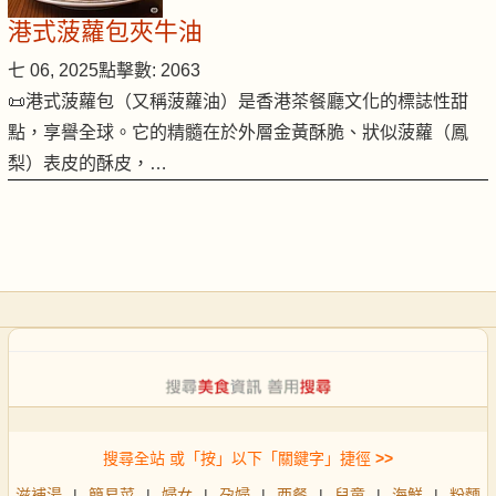
港式菠蘿包夾牛油
七 06, 2025
點擊數: 2063
📜港式菠蘿包（又稱菠蘿油）是香港茶餐廳文化的標誌性甜
點，享譽全球。它的精髓在於外層金黃酥脆、狀似菠蘿（鳳
梨）表皮的酥皮，…
搜尋全站 或「按」以下「關鍵字」捷徑
>>
滋補湯
|
簡易菜
|
婦女
|
孕婦
|
西餐
|
兒童
|
海鮮
|
粉麵