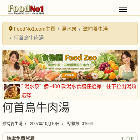
FoodNo1.com主頁
湯水泉
滋補養生湯
何首烏牛肉湯
" 湯水泉"
備~400 款湯水食譜任選擇
，往下拉出湯類
選擇
何首烏牛肉湯
滋補養生湯
2007年10月10日
點擊數: 31664
訪客免費試看
1／10