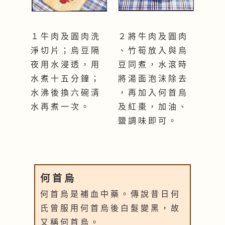
１ 牛 肉 及 圓 肉 洗
２ 將 牛 肉 及 圓 肉
淨 切 片 ； 烏 豆 隔
、 竹 筍 放 入 與 烏
夜 用 水 浸 透 ， 用
豆 同 煮 ， 水 滾 時
水 煮 十 五 分 鐘 ；
將 湯 面 泡 沬 除 去
水 沸 後 換 六 碗 清
， 再 加 入 何 首 烏
水 再 煮 一 次 。
及 紅 棗 ， 加 油 、
鹽 調 味 即 可 。
何 首 烏
何 首 烏 是 補 血 中 藥 。 傳 說 昔 日 何
氏 曾 服 用 何 首 烏 後 白 髮 變 黑 ， 故
又 稱 何 首 烏 。