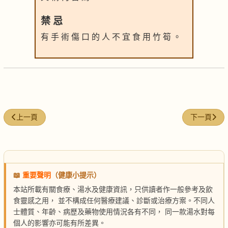
禁 忌
有 手 術 傷 口 的 人 不 宜 食 用 竹 筍 。
上一篇文章: 圓肉合桃湯
下一篇文章:
上一頁
下一頁
📖
重要聲明
（健康小提示）
本站所載有關食療、湯水及健康資訊，只供讀者作一般參考及飲
食靈感之用， 並不構成任何醫療建議、診斷或治療方案。不同人
士體質、年齡、病歷及藥物使用情況各有不同， 同一款湯水對每
個人的影響亦可能有所差異。