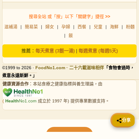
搜尋全站 或「按」以下「關鍵字」捷徑
>>
滋補湯
|
簡易菜
|
婦女
|
孕婦
|
西餐
|
兒童
|
海鮮
|
粉麵
|
飯
推薦：
每天煮意 (3餸一湯)
|
每週煮意 (每週5天)
©1999 to 2026 ·
FoodNo1
.com · 二十六載滋味相伴
「食物會過時，
煮意永遠新鮮。」
健康資源合作
：本站食療之健康指標與養生理論，由
(
Health
No1.com
成立於 1997 年) 提供專業數據支持。
📤 分享
分享
載入更多食譜