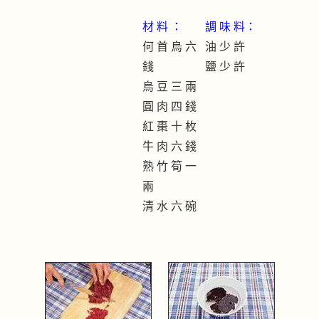
材 料 ：
調 味 料：
何 首 烏 六
油 少 許
錢
鹽 少 許
烏 豆 三 兩
圓 肉 四 錢
紅 棗 十 枚
牛 肉 六 錢
熟 竹 筍 一
兩
清 水 六 碗