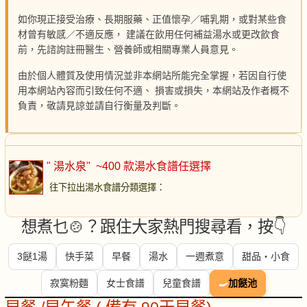
如你現正接受治療、長期服藥、正值懷孕／哺乳期，或對某些食
材曾有敏感／不適反應， 建議在飲用任何補益湯水或更改飲食
前，先諮詢註冊醫生、營養師或相關專業人員意見。
由於個人體質及使用情況並非本網站所能完全掌握，若因自行使
用本網站內容而引致任何不適、 損害或損失，本網站及作者概不
負責，敬請見諒並請自行衡量及判斷。
" 湯水泉"
~400 款湯水食譜任選擇
往下拉出湯水食譜分類選擇
：
想煮乜🍲？跟住大家熱門搜尋看，按👇
3餸1湯
快手菜
早餐
湯水
一週煮意
甜品・小食
寂寞粉麵
女士食譜
兒童食譜
🍳
加餸池