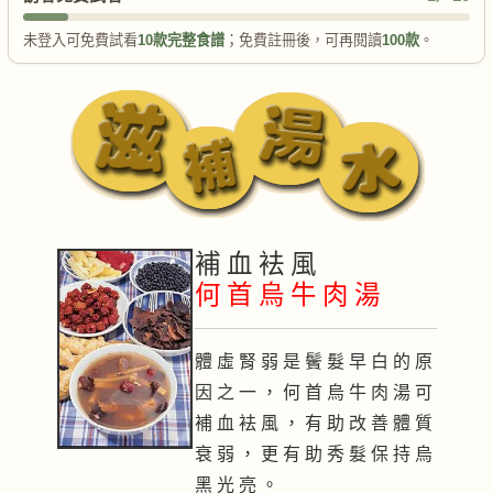
未登入可免費試看
10款完整食譜
；免費註冊後，可再閱讀
100款
。
補 血 袪 風
何 首 烏 牛 肉 湯
體 虛 腎 弱 是 鬢 髮 早 白 的 原
因 之 一 ， 何 首 烏 牛 肉 湯 可
補 血 袪 風 ， 有 助 改 善 體 質
衰 弱 ， 更 有 助 秀 髮 保 持 烏
黑 光 亮 。