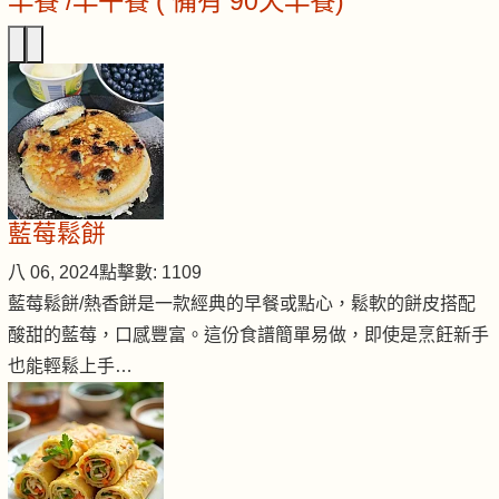
早餐 /早午餐 ( 備有 90天早餐)
藍莓鬆餅
八 06, 2024
點擊數: 1109
藍莓鬆餅/熱香餅是一款經典的早餐或點心，鬆軟的餅皮搭配
酸甜的藍莓，口感豐富。這份食譜簡單易做，即使是烹飪新手
也能輕鬆上手…