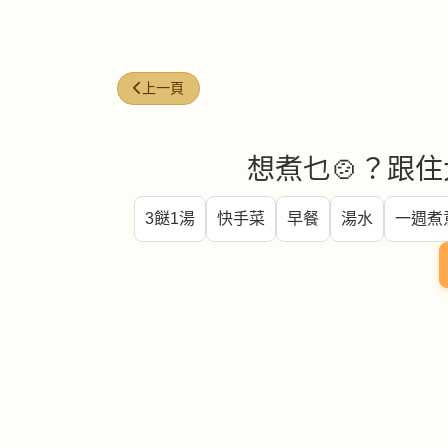
上一篇文章: 昆布汁粉 (Kombu stock powder)
上一頁
想煮乜🍲？跟住
3餸1湯
快手菜
早餐
湯水
一週煮