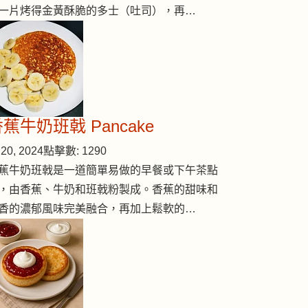
一片烤得金黃酥脆的多士（吐司），再…
蕉牛奶班戟 Pancake
20, 2024
點擊數: 1290
蕉牛奶班戟是一道簡單易做的早餐或下午茶點
，由香蕉、牛奶和班戟粉製成。香蕉的甜味和
香的濃郁風味完美融合，再加上鬆軟的…