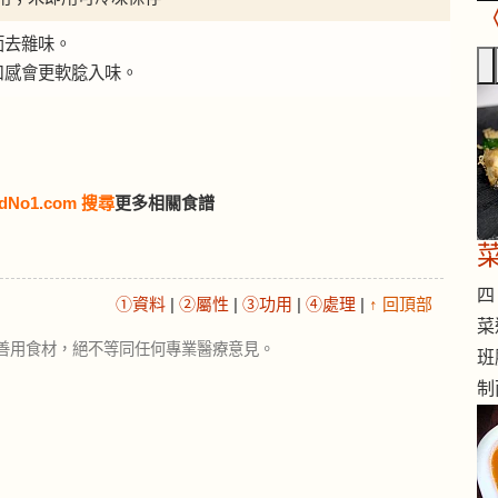
面去雜味。
口感會更軟腍入味。
dNo1.com 搜尋
更多相關食譜
四 
①資料
|
②屬性
|
③功用
|
④處理
|
↑ 回頂部
菜
善用食材，絕不等同任何專業醫療意見。
班
制