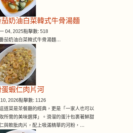
番茄奶油白菜韓式牛骨湯麵
d crab)
 04, 2025
點擊數: 518
番茄奶油白菜韓式牛骨湯麵…
滑蛋蝦仁肉片河
10, 2026
點擊數: 1126
這道菜是茶餐廳的經典，更是「一家人也可以
取所需的美味選擇」。滑溜的蛋汁包裹著鮮甜
仁與軟肶肉片，配上吸滿精華的河粉，…