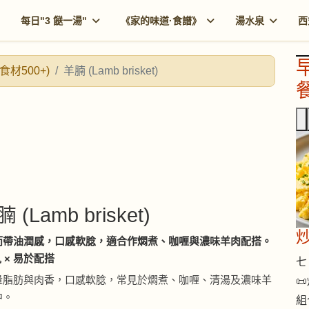
每日"3 餸一湯"
《家的味道·食譜》
湯水泉
西
食材500+)
羊腩 (Lamb brisket)
餐
腩 (Lamb brisket)
而帶油潤感，口感軟腍，適合作燜煮、咖喱與濃味羊肉配搭。
 × 易於配搭
七 
量脂肪與肉香，口感軟腍，常見於燜煮、咖喱、清湯及濃味羊

中。
組