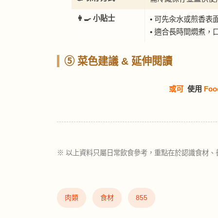
👩‍🍳 小貼士
• 可先汆水或煎香表
• 適合長時間燜煮，
⑤ 菜色建議 & 延伸閱讀
或可
使用
Foo
※ 以上資料只屬日常飲食參考，重點在於認識食材、
肉類
食材
855