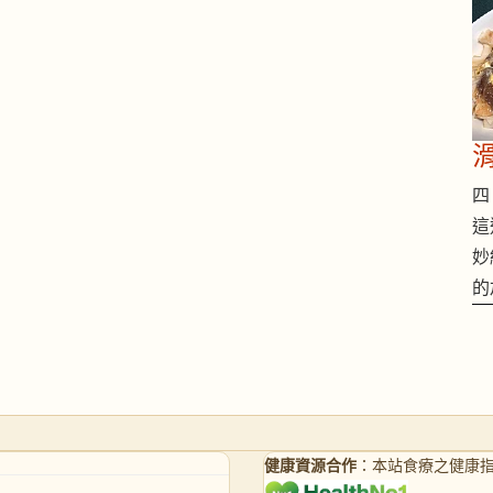
四 
這
妙
的
健康資源合作
：本站食療之健康