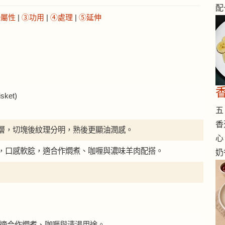
配
②屬性
|
③功用
|
④處理
|
⑤延伸
香
ket)
五 
香
層，切塊後紋理分明，熟後更顯油潤感。
心
，口感軟腍，適合作燜煮、咖喱與濃味羊肉配搭。
奶
。羊腩適合作燜煮、咖喱與清湯用途。