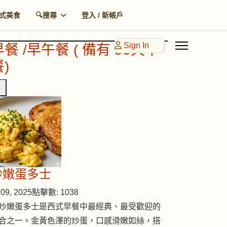
式美食
🔍搜尋
登入 / 新帳戶
Sign In
早餐 /早午餐 ( 備有 90天早
)
炒嫩蛋多士
09, 2025
點擊數: 1038
炒嫩蛋多士是西式早餐中最經典、最受歡迎的
合之一。金黃色澤的炒蛋，口感滑嫩如絲，搭