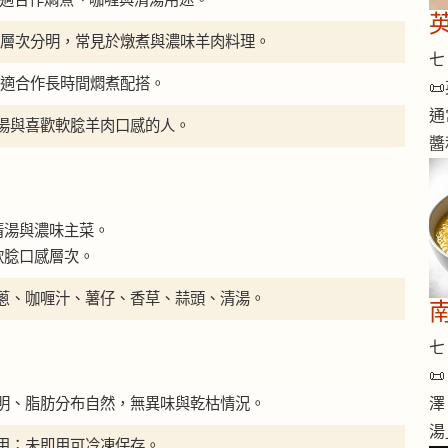
 外觀層次分明，常見於燉煮與濃味羊肉料理。
七 
郁，適合作長時間燜煮配搭。

通
湯與喜歡軟腍羊肉口感的人。
醬
清湯與濃味主菜。
軟腍口感層次。
蔥、咖喱汁、薯仔、香草、蒜頭、清湯。
七 

明、脂肪分布自然，無異味與乾枯情況。
澤
湯
用；未即用可冷凍保存。