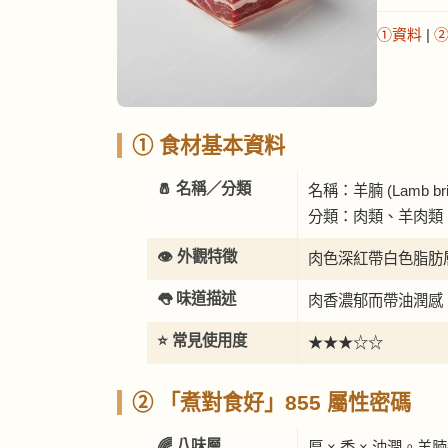
①資料
|
① 食材基本資料
🧂 名稱／分類
名稱：羊腩 (Lamb bris
分類：肉類、羊肉類
👁️ 外觀特徵
肉色深紅帶白色脂肪
👅 味道描述
肉香濃郁而帶油潤感
⭐ 常見使用度
★★★☆☆
② 「煮對食好」855 屬性密碼
🌈 八味層
厚 × 香 × 油潤