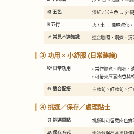
🎨 五色
深紅 / 米白色 →
🀄 五行
火 / 土 → 風味濃
📌 常見不適知識
適合咖喱、燜煮、清
③ 功用 × 小舒服 (日常建議)
💡 日常功用
• 常作燜煮、咖喱、
• 可帶來厚實肉香與
🍲 適合配搭
白蘿蔔、紅蘿蔔、洋
④ 挑選／保存／處理貼士
🛒 挑選重點
挑選時可留意肉色鮮
🧊 保存方式
需冷藏保存並盡快使