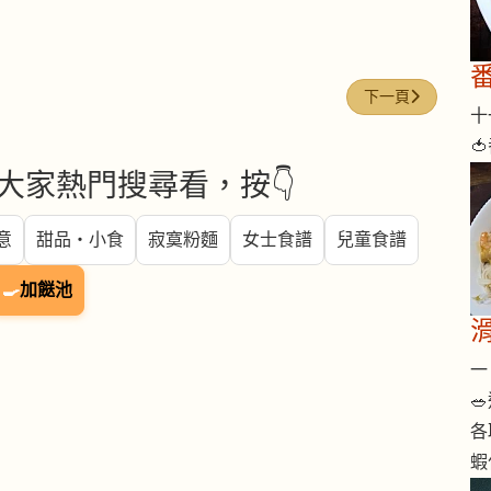
下一篇文章: 青蟹 (mu
下一頁
十一

大家熱門搜尋看，按👇
意
甜品・小食
寂寞粉麵
女士食譜
兒童食譜
🍳
加餸池
一 

各
蝦