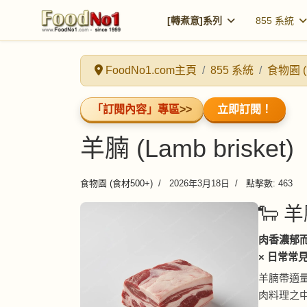
[轉煮意]系列
855 系統
FoodNo1.com主頁
855 系統
食物園 (
「訂閱內容」專區
>>
立即訂閱！
羊腩 (Lamb brisket)
食物園 (食材500+)
2026年3月18日
點擊數: 463
🐑 羊
肉香濃郁
× 日常常見
羊腩帶適
肉料理之