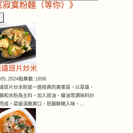
《寂寞粉麵（等你）》
菜遠班片炒米
05, 2024
點擊數: 1858
遠班片炒米粉是一道經典的廣東菜，以菜遠、
腩和米粉為主料，加入豉油、蠔油等調味料炒
而成。菜遠清脆爽口，班腩鮮嫩入味，…