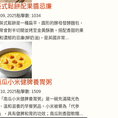
英式鬆餅配果醬忌廉
09, 2025
點擊數: 1034
英式鬆餅是一種扁平、圓形的酵母發酵麵包，
常會對半切開並烤至金黃酥脆。搭配香甜的果
和濃郁的忌廉(鮮奶油)，是英國非常…
南瓜小米健脾養胃粥
10, 2025
點擊數: 1509
「南瓜小米健脾養胃粥」是一碗充滿陽光色
、溫和滋養的早餐粥品。小米被譽為「代參
」，具有健脾和胃的功效；南瓜則香甜軟糯…