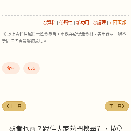
①資料
|
②屬性
|
③功用
|
④處理
|
↑ 回頂部
※ 以上資料只屬日常飲食參考，重點在於認識食材、善用食材，絕不
等同任何專業醫療意見。
食材
855
上一篇文章: 夏威夷果 (Macadamia nuts)
下一篇文章: 叉
上一頁
下一頁
想煮乜🍲？跟住大家熱門搜尋看，按👇