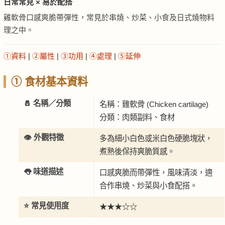
日常常見 × 易於配搭
雞軟骨口感爽脆帶彈性，常見於串燒、炒菜、小食及日式燒物料
理之中。
①資料
|
②屬性
|
③功用
|
④處理
|
⑤延伸
① 食材基本資料
🧂 名稱／分類
名稱：雞軟骨 (Chicken cartilage)
分類：肉類副料、食材
👁️ 外觀特徵
多為細小白色或米白色硬脆塊狀，
煮熟後保持爽脆質感。
👅 味道描述
口感爽脆而帶彈性，風味清淡，適
合作串燒、炒菜與小食配搭。
⭐ 常見使用度
★★★☆☆