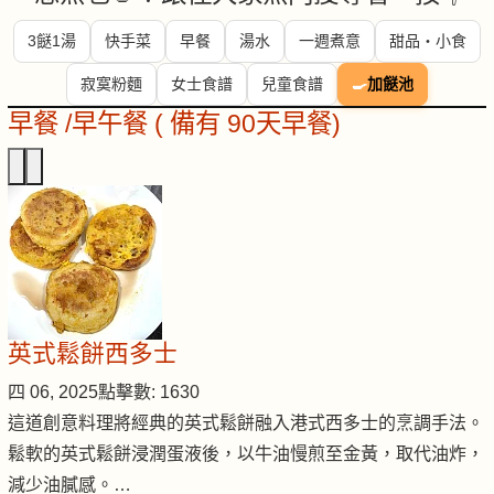
3餸1湯
快手菜
早餐
湯水
一週煮意
甜品・小食
寂寞粉麵
女士食譜
兒童食譜
🍳
加餸池
早餐 /早午餐 ( 備有 90天早餐)
英式鬆餅西多士
四 06, 2025
點擊數: 1630
這道創意料理將經典的英式鬆餅融入港式西多士的烹調手法。
鬆軟的英式鬆餅浸潤蛋液後，以牛油慢煎至金黃，取代油炸，
減少油膩感。…