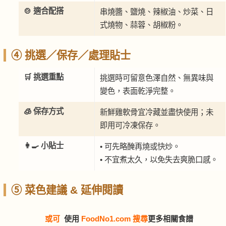
🍲 適合配搭
串燒醬、鹽燒、辣椒油、炒菜、日
式燒物、蒜蓉、胡椒粉。
④ 挑選／保存／處理貼士
🛒 挑選重點
挑選時可留意色澤自然、無異味與
變色，表面乾淨完整。
🧊 保存方式
新鮮雞軟骨宜冷藏並盡快使用；未
即用可冷凍保存。
👩‍🍳 小貼士
• 可先略醃再燒或快炒。
• 不宜煮太久，以免失去爽脆口感。
⑤ 菜色建議 & 延伸閱讀
或可
使用
FoodNo1.com 搜尋
更多相關食譜