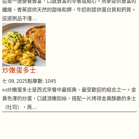
這是一道營養豐富、口感豐富的早餐或點心。燕麥提供豐富的
纖維，香蕉提供天然的甜味和鉀，牛奶則提供蛋白質和鈣質。
這道粥品不僅…
炒嫩蛋多士
七 09, 2025
點擊數: 1045
📜炒嫩蛋多士是西式早餐中最經典、最受歡迎的組合之一。金
黃色澤的炒蛋，口感滑嫩如絲，搭配一片烤得金黃酥脆的多士
（吐司），再…