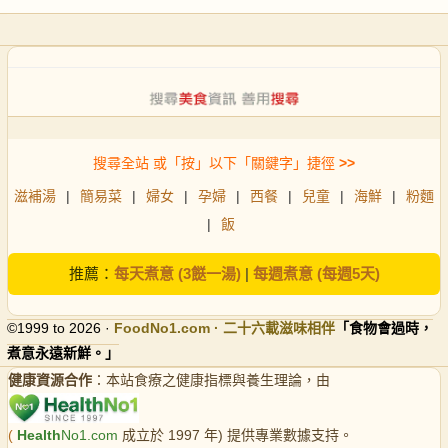
搜尋全站 或「按」以下「關鍵字」捷徑
>>
滋補湯
|
簡易菜
|
婦女
|
孕婦
|
西餐
|
兒童
|
海鮮
|
粉麵
|
飯
推薦：
每天煮意 (3餸一湯)
|
每週煮意 (每週5天)
©1999 to 2026 ·
FoodNo1
.com · 二十六載滋味相伴
「食物會過時，
煮意永遠新鮮。」
健康資源合作
：本站食療之健康指標與養生理論，由
(
Health
No1.com
成立於 1997 年) 提供專業數據支持。