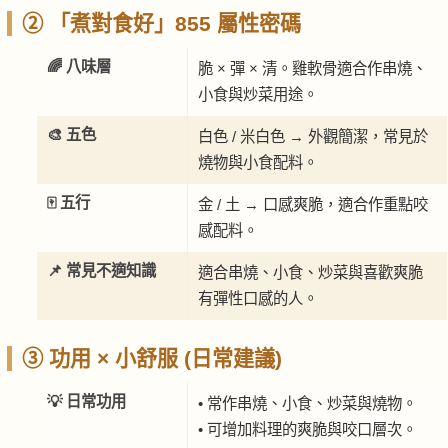
② 「煮對食好」855 屬性密碼
🌈 八味層
脆 × 彈 × 清。雞軟骨適合作串燒、
小食與炒菜用途。
🎨 五色
白色 / 米白色 → 外觀簡潔，常見於
燒物與小食配料。
🀄 五行
金 / 土 → 口感爽脆，適合作重點咬
感配料。
📌 常見不適知識
適合串燒、小食、炒菜與喜歡爽脆
有彈性口感的人。
③ 功用 × 小舒服 (日常建議)
💡 日常功用
• 常作串燒、小食、炒菜與燒物。
• 可增加料理的爽脆與咬口層次。