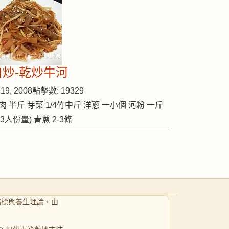
自炒-乾炒牛河
19, 2008
點擊數: 19329
肉 半斤 芽菜 1/4竹中斤 洋蔥 一小個 河粉 一斤
2-3人份量) 青蔥 2-3條
指標與養生理論，由