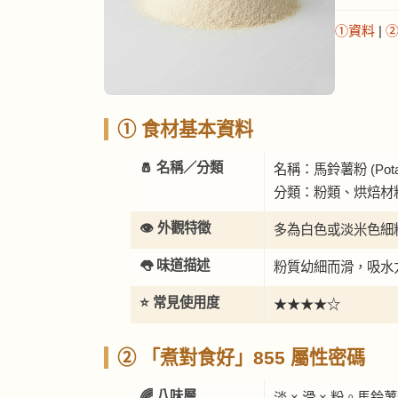
①資料
|
① 食材基本資料
🧂 名稱／分類
名稱：馬鈴薯粉 (Potato
分類：粉類、烘焙材
👁️ 外觀特徵
多為白色或淡米色細
👅 味道描述
粉質幼細而滑，吸水
⭐ 常見使用度
★★★★☆
② 「煮對食好」855 屬性密碼
🌈 八味層
淡 × 滑 × 粉。