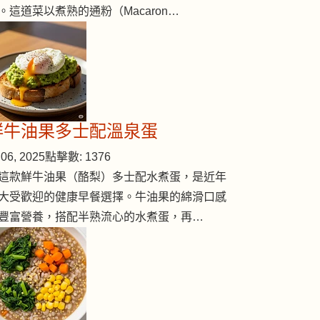
。這道菜以煮熟的通粉（Macaron…
鮮牛油果多士配溫泉蛋
06, 2025
點擊數: 1376
這款鮮牛油果（酪梨）多士配水煮蛋，是近年
大受歡迎的健康早餐選擇。牛油果的綿滑口感
豐富營養，搭配半熟流心的水煮蛋，再…