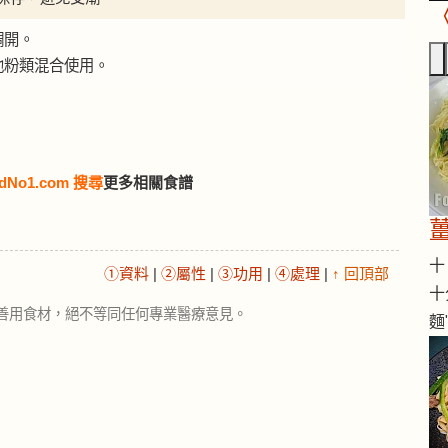
調開。
他粉類混合使用。
dNo1.com 搜尋
更多相關食譜
十 
①資料
|
②屬性
|
③功用
|
④處理
|
↑ 回頂部
十
善用食材，絕不等同任何專業醫療意見。
麵