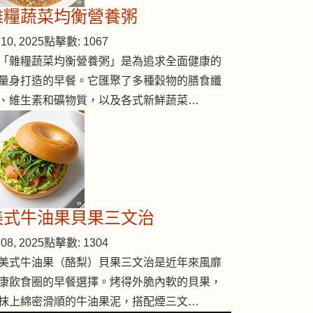
雜糧蔬菜均衡營養粥
10, 2025
點擊數: 1067
「雜糧蔬菜均衡營養粥」是為追求全面健康的
量身打造的早餐。它匯聚了多種穀物的膳食纖
、維生素和礦物質，以及各式新鮮蔬菜…
美式牛油果貝果三文治
08, 2025
點擊數: 1304
美式牛油果（酪梨）貝果三文治是近年來風靡
康飲食圈的早餐選擇。烤得外脆內軟的貝果，
抹上綿密滑順的牛油果泥，搭配煙三文…