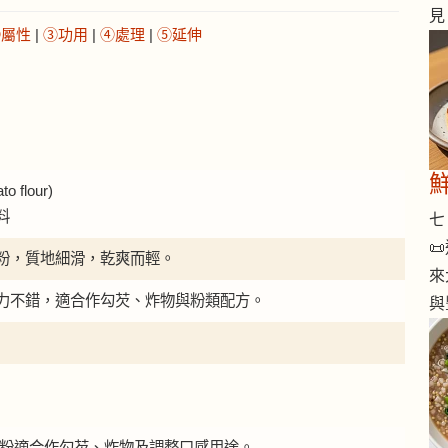
見
②屬性
|
③功用
|
④處理
|
⑤延伸
 flour)
料
七 

粉，質地細滑，乾爽而輕。
來
力不錯，適合作勾芡、炸物與粉類配方。
與
馬鈴薯粉適合作勾芡、炸物及調整口感用途。