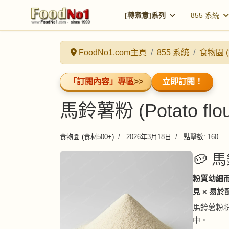
[轉煮意]系列
855 系統
FoodNo1.com主頁
855 系統
食物園 (
「訂閱內容」專區
>>
立即訂閱！
馬鈴薯粉 (Potato flou
食物園 (食材500+)
2026年3月18日
點擊數: 160
🥔 馬
粉質幼細而
見 × 易於
馬鈴薯粉
中。