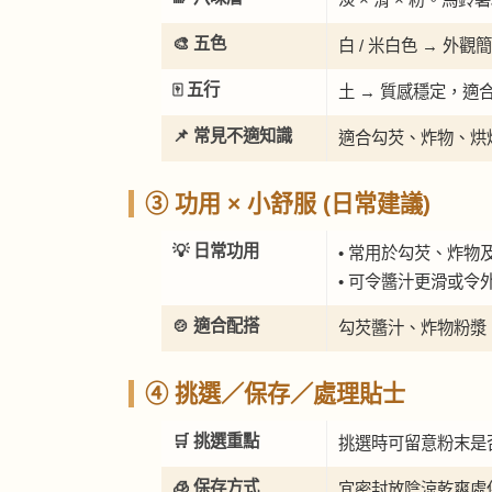
🎨 五色
白 / 米白色 → 
🀄 五行
土 → 質感穩定，適
📌 常見不適知識
適合勾芡、炸物、烘
③ 功用 × 小舒服 (日常建議)
💡 日常功用
• 常用於勾芡、炸物
• 可令醬汁更滑或令
🍲 適合配搭
勾芡醬汁、炸物粉漿
④ 挑選／保存／處理貼士
🛒 挑選重點
挑選時可留意粉末是
🧊 保存方式
宜密封放陰涼乾爽處