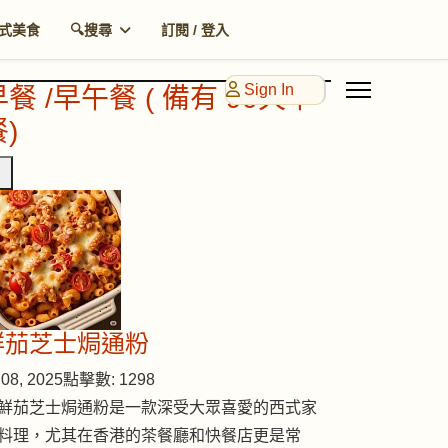
式美食
🔍搜尋
訂閱 / 登入
Sign In
早餐 /早午餐 ( 備有 90天早
)
鮮茄芝士焗通粉
08, 2025
點擊數: 1298
鮮茄芝士焗通粉是一款深受大眾喜愛的西式家
料理，尤其在香港的茶餐廳和快餐店更是常