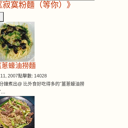
《寂寞粉麵（等你）》
薑蔥蠔油撈麵
11, 2007
點擊數: 14028
分鐘煮出@ 比外食好吃得多的"薑蔥蠔油撈
"…