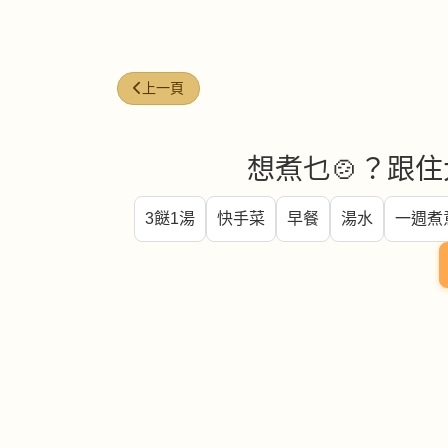
上一篇文章: 蕎麥麵 (Buckwheat noodles)
上一頁
想煮乜🍲？跟住
3餸1湯
快手菜
早餐
湯水
一週煮