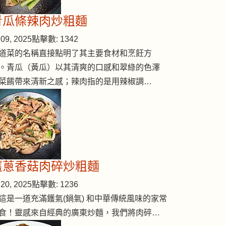
青瓜條辣肉炒粗麵
09, 2025
點擊數: 1342
hole milk)
道菜的名稱直接點明了其主要食材和烹飪方
。青瓜（黃瓜）以其清爽的口感和翠綠的色澤
菜餚帶來清新之感；辣肉指的是用辣椒調…
薑蔥香菇肉碎炒粗麵
20, 2025
點擊數: 1236
這是一道充滿鑊氣(鍋氣) 和中華傳統風味的家常
食！靈感來自經典的廣東炒麵，我們將肉碎…