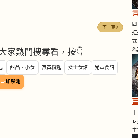
四 
下一篇文章: 全脂奶 (W
下一頁
這
式
為
大家熱門搜尋看，按👇
意
甜品・小食
寂寞粉麵
女士食譜
兒童食譜
🍳
加餸池
十 

主