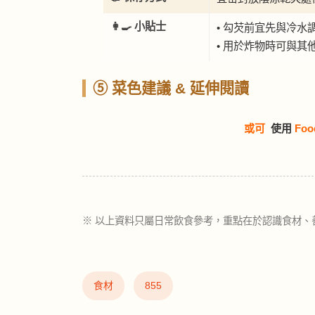
👩‍🍳 小貼士
• 勾芡前宜先與冷水
• 用於炸物時可與其
⑤ 菜色建議 & 延伸閱讀
或可
使用
Foo
※ 以上資料只屬日常飲食參考，重點在於認識食材、
食材
855