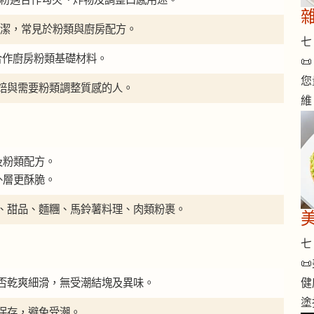
外觀簡潔，常見於粉類與廚房配方。
七 
合作廚房粉類基礎材料。

您
焙與需要粉類調整質感的人。
維
及粉類配方。
外層更酥脆。
、甜品、麵糰、馬鈴薯料理、肉類粉裹。
七 

否乾爽細滑，無受潮結塊及異味。
健
塗
保存，避免受潮。