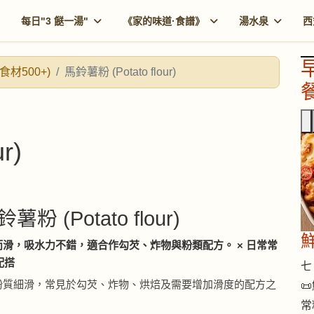
每日"3 餸一湯"
《家的味道·食譜》
湯水泉
西
食材500+)
馬鈴薯粉 (Potato flour)
餐
r)
鈴薯粉 (Potato flour)
滑，吸水力不錯，適合作勾芡、炸物與粉類配方。 × 日常常
配搭
七 
粉質細滑，常見於勾芡、炸物、烘焙及需要增加滑度的配方之

常