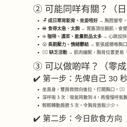
② 可能同咩有關？（日
🪑
成日寒背駝背、坐姿唔好
→ 胸腔變窄
🍔
食得太急、太飽
→ 胃脹頂住膈肌，會
☕
咖啡、濃茶、能量飲品太多
→ 心跳加
😤
長期壓力、情緒鬱結
→ 緊張感積喺胸
🚶‍♀️
缺乏活動
→ 肌肉繃緊，胸背位置更易
③ 可以做啲咩？（零成
✔️ 第一步：先俾自己 30 秒 
坐直身，雙肩微微向後拉，打開胸口。🧘‍♂️
深呼吸 3 次：吸氣時數到 4，再慢慢呼氣數
輕輕轉動肩膀 5 次，令胸背放鬆少少。
✔️ 第二步：今日飲食方向（