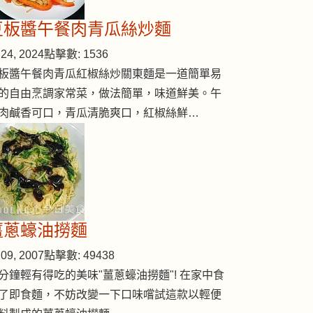
豆板醬午餐肉青瓜絲炒麵
24, 2024
點擊數: 1536
板醬午餐肉青瓜紅椒絲炒關東麵是一道簡單易
的自由烹調家常菜，做法簡單，味道鮮美。午
肉鹹香可口，青瓜清脆爽口，紅椒絲鮮…
薑蔥蠔油撈麵
09, 2007
點擊數: 49438
分鐘輕有得吃的美味"薑蔥蠔油撈麵"! 在家中食
了即食麵，不妨改變一下口味嚐試這款以輕便