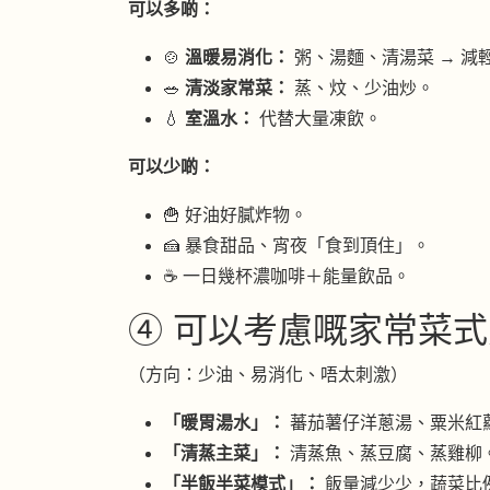
可以多啲：
🍲
溫暖易消化：
粥、湯麵、清湯菜 → 減
🥗
清淡家常菜：
蒸、炆、少油炒。
💧
室溫水：
代替大量凍飲。
可以少啲：
🍟 好油好膩炸物。
🍰 暴食甜品、宵夜「食到頂住」。
☕ 一日幾杯濃咖啡＋能量飲品。
④ 可以考慮嘅家常菜式方
（方向：少油、易消化、唔太刺激）
「暖胃湯水」：
蕃茄薯仔洋蔥湯、粟米紅
「清蒸主菜」：
清蒸魚、蒸豆腐、蒸雞柳
「半飯半菜模式」：
飯量減少少，蔬菜比