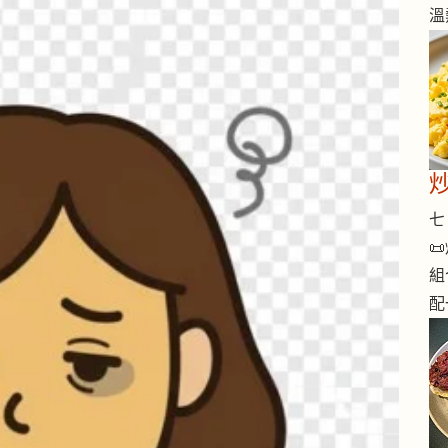
溫
七 

組
配