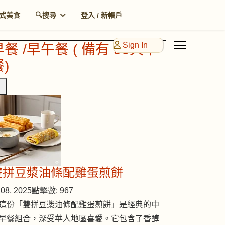
式美食
🔍搜尋
登入 / 新帳戶
Sign In
早餐 /早午餐 ( 備有 90天早
)
雙拼豆漿油條配雞蛋煎餅
08, 2025
點擊數: 967
這份「雙拼豆漿油條配雞蛋煎餅」是經典的中
早餐組合，深受華人地區喜愛。它包含了香醇