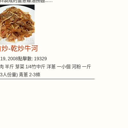
料製成的薑蔥蠔油撈麵...…
自炒-乾炒牛河
19, 2008
點擊數: 19329
肉 半斤 芽菜 1/4竹中斤 洋蔥 一小個 河粉 一斤
2-3人份量) 青蔥 2-3條