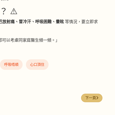
 ⚠️
巴放射痛、冒冷汗、呼吸困難、暈眩
等情況，要立即求
，都可以考慮同家庭醫生傾一傾。」
呼吸唔順
心口頂住
下一篇文章: NFW
下一頁