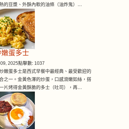
熱的豆漿、外酥內軟的油條（油炸鬼）…
炒嫩蛋多士
09, 2025
點擊數: 1037
炒嫩蛋多士是西式早餐中最經典、最受歡迎的
合之一。金黃色澤的炒蛋，口感滑嫩如絲，搭
一片烤得金黃酥脆的多士（吐司），再…