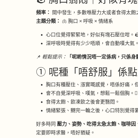
頻率：
間中發生，多數喺壓力大或者食得太飽
主題分類：
🫁 胸口 × 呼吸 × 情緒系
心口位覺得緊緊地，好似有塊石壓住咁。
深呼吸時覺得有少少唔順，會自動嘆大氣
📌
輕鬆提示：
「呢啲情況唔一定係病，只係身
① 呢種「唔舒服」係點感覺？
胸口有種壓住、漲實嘅感覺，唔係好痛，
會不自覺深呼吸、嘆氣，想鬆一鬆個胸。😮‍
食得太飽、飲凍飲之後會更翳悶。
情緒緊張、嬲完一輪之後，心口特別覺得
好多時同
壓力、姿勢、吃得太急太飽、咖啡因
定要即時求醫，唔好猶疑。