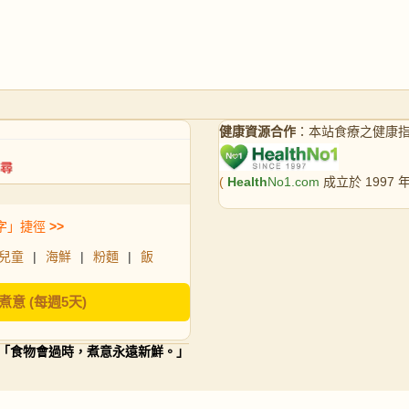
健康資源合作
：本站食療之健康
(
Health
No1.com
成立於 1997
字」捷徑
>>
兒童
|
海鮮
|
粉麵
|
飯
煮意 (每週5天)
「食物會過時，煮意永遠新鮮。」