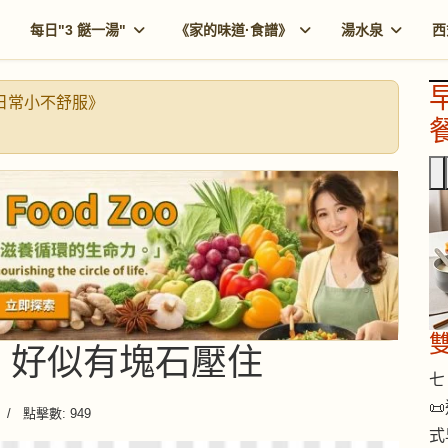
每日"3 餸一湯"
《家的味道·食譜》
湯水泉
西
《日常小不舒服》
餐
翳悶｜好似有塊石壓住
七 

點擊數: 949
式