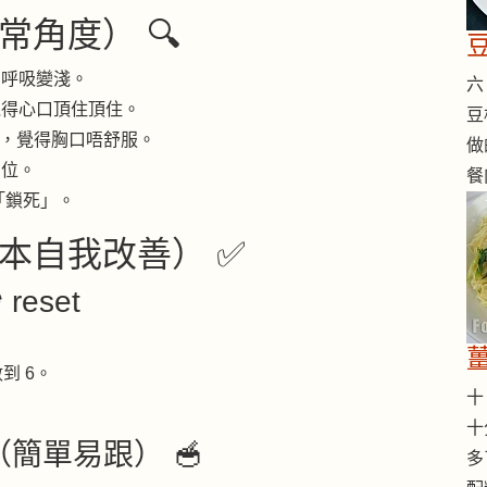
常角度） 🔍
，呼吸變淺。
六 
覺得心口頂住頂住。
豆
快，覺得胸口唔舒服。
做
口位。
餐
「鎖死」。
本自我改善） ✅
reset
到 6。
十 
十
簡單易跟） 🥣
多