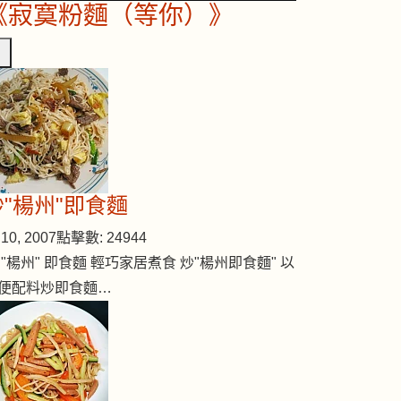
《寂寞粉麵（等你）》
炒"楊州"即食麵
10, 2007
點擊數: 24944
 "楊州" 即食麵 輕巧家居煮食 炒"楊州即食麵" 以
便配料炒即食麵…