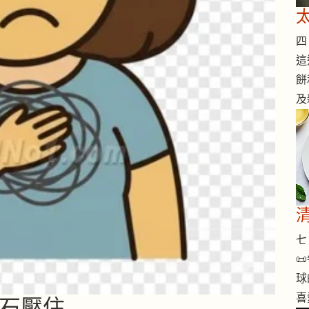
四 
這
餅
及
七 

球
喜
塊石壓住