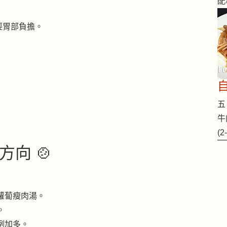
配
輕胃部負擔。
五 
牛
(
向 🍲
蘿蔔瘦肉湯。
。
例加多。