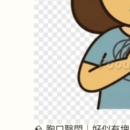
🪨 胸口翳悶｜好似有