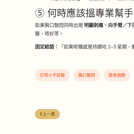
⑤ 何時應該搵專業幫手？
如果胸口翳悶同時出現
明顯刺痛、向手臂／下
醫，唔好等。
固定結語：
「如果呢種感覺持續咗 2–3 星期
日常小不舒服
胸口翳悶
飲食過飽
上一篇文章: NFW-08 | 頭重重｜好似戴住個頭盔
上一頁