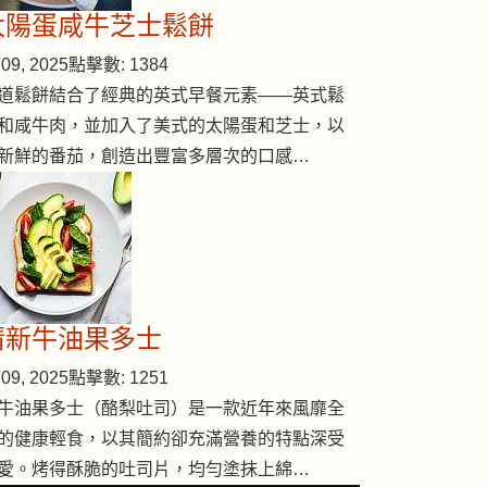
太陽蛋咸牛芝士鬆餅
09, 2025
點擊數: 1384
道鬆餅結合了經典的英式早餐元素——英式鬆
和咸牛肉，並加入了美式的太陽蛋和芝士，以
新鮮的番茄，創造出豐富多層次的口感…
清新牛油果多士
09, 2025
點擊數: 1251
牛油果多士（酪梨吐司）是一款近年來風靡全
的健康輕食，以其簡約卻充滿營養的特點深受
愛。烤得酥脆的吐司片，均勻塗抹上綿…