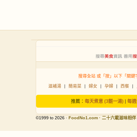
搜尋全站 或「按」以下「關鍵
滋補湯
|
簡易菜
|
婦女
|
孕婦
|
西餐
|
推薦：
每天煮意 (3餸一湯)
|
每週
©1999 to 2026 ·
FoodNo1
.com · 二十六載滋味相伴