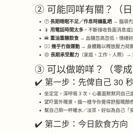
② 可能同咩有關？（日
🕐
長期睡眠不足／作息時鐘亂晒
→ 腦袋
📱
用電話時間太多
，不斷接收負面消息或
🍔
重油重糖飲食
→ 血糖忽高忽低，情緒
🏃‍♀️
幾乎冇做運動
→ 身體難以釋放壓力荷
😣
長期承受壓力
（家庭、工作、人際）→
③ 可以做啲咩？（零成
✔️ 第一步：先俾自己 30 秒 
坐定定，深呼吸 3 次，心裏面默默同自己講
望吓窗外嘅景，搵一樣令你覺得舒服嘅顏色或
幫自己倒一杯暖水／淡茶，好似為自己「
✔️ 第二步：今日飲食方向（