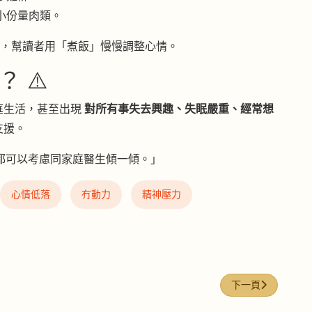
小份量肉類。
菜式，幫讀者用「煮飯」慢慢調整心情。
 ⚠️
庭生活，甚至出現
對所有事失去興趣、失眠嚴重、經常想
支援。
，都可以考慮同家庭醫生傾一傾。」
心情低落
冇動力
精神壓力
顯
下一篇文章: NFW
下一頁