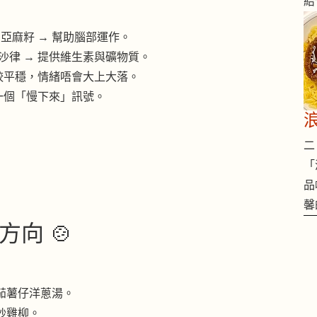
結
亞麻籽 → 幫助腦部運作。
沙律 → 提供維生素與礦物質。
較平穩，情緒唔會大上大落。
一個「慢下來」訊號。
二 
「
品
馨
向 🍲
茄薯仔洋蔥湯。
炒雞柳。