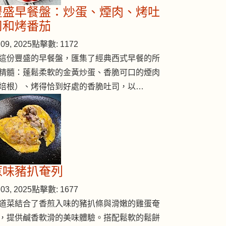
豐盛早餐盤：炒蛋、煙肉、烤吐
司和烤番茄
09, 2025
點擊數: 1172
這份豐盛的早餐盤，匯集了經典西式早餐的所
精髓：蓬鬆柔軟的金黃炒蛋、香脆可口的煙肉
培根）、烤得恰到好處的香脆吐司，以…
惹味豬扒奄列
03, 2025
點擊數: 1677
道菜結合了香煎入味的豬扒條與滑嫩的雞蛋奄
，提供鹹香軟滑的美味體驗。搭配鬆軟的鬆餅