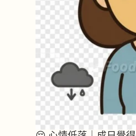
😔 心情低落｜成日覺