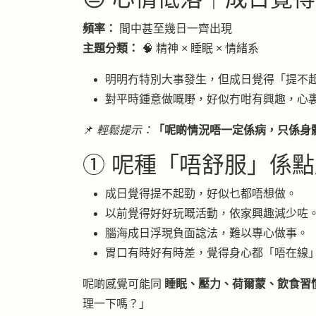
頻率：
間中甚至幾日一齊出現
主題分類：
🧠 精神 × 睡眠 × 情緒系
明明冇特別大事發生，但成日覺得「提不
對平時鍾意做嘅嘢，好似冇咁有興趣，心裏面
📌
輕鬆提示：
「呢啲情況唔一定係病，只係身
① 呢種「唔舒服」係點感
成日覺得提不起勁，好似乜都唔想做。
以前覺得好好玩嘅活動，依家興趣減少咗。
腦海成日浮現負面諗法，難以專心做事。
胃口有時好有時差，覺得身心都「唔在線
呢啲感覺可能同
睡眠、壓力、荷爾蒙、飲食習
理一下嗎？」