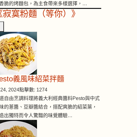
香脆的烤麵包，為主食帶來多樣選擇，…
《寂寞粉麵（等你）》
Pesto義風味紹菜拌麵
24, 2024
點擊數: 1274
道自由烹調料理將義大利經典醬料Pesto與中式
味的蔥醬、豆瓣醬結合，搭配爽脆的紹菜葉，
造出獨特而令人驚豔的味覺體驗…