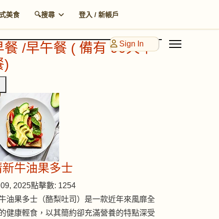
式美食
🔍搜尋
登入 / 新帳戶
Sign In
早餐 /早午餐 ( 備有 90天早
)
清新牛油果多士
09, 2025
點擊數: 1254
牛油果多士（酪梨吐司）是一款近年來風靡全
的健康輕食，以其簡約卻充滿營養的特點深受