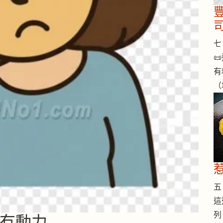
七 

有
（
五 
這
列
得冇動力