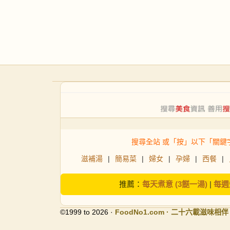
搜尋全站 或「按」以下「關鍵
滋補湯
|
簡易菜
|
婦女
|
孕婦
|
西餐
|
推薦：
每天煮意 (3餸一湯)
|
每週
©1999 to 2026 ·
FoodNo1
.com · 二十六載滋味相伴