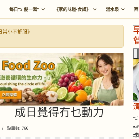
每日"3 餸一湯"
《家的味道·食譜》
湯水泉
西
《日常小不舒服》
餐
力
低落 ｜成日覺得冇乜動力
七 

點擊數: 766
球