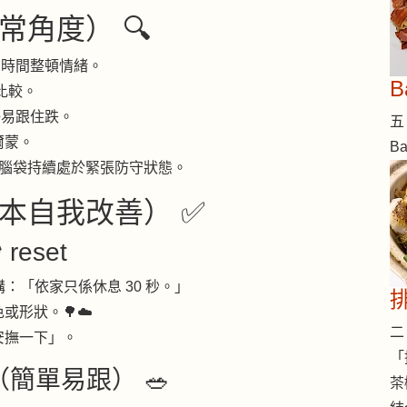
常角度） 🔍
冇時間整頓情緒。
比較。
好易跟住跌。
五 
爾蒙。
B
 腦袋持續處於緊張防守狀態。
本自我改善） ✅
reset
：「依家只係休息 30 秒。」
形狀。🌳☁️
二 
安撫一下」。
「
簡單易跟） 🥗
茶