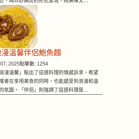
合，再以砂鍋煲的形式呈現，既美味又…
浪漫溫馨伴侶鮑魚麵
07, 2025
點擊數: 1254
浪漫溫馨」點出了這道料理的情感訴求，希望
嚐者在享用美食的同時，也能感受到浪漫和溫
的氛圍。「伴侶」則強調了這道料理是…