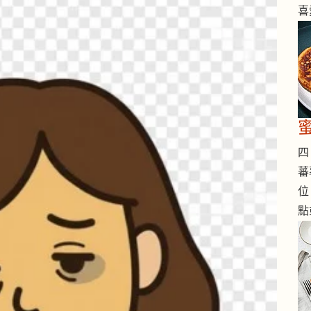
喜
四 
蕃
位
點