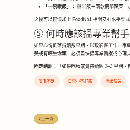
「一碗暖飯」：
糙米飯＋兩款簡單蔬菜，
之後可以慢慢加上 FoodNo1 相關安心水平
⑤ 何時應該搵專業幫手？
如果心情低落持續數星期，以致影響工作、家
哭或有輕生念頭
，必須盡快搵專業醫護或心理
固定結語：
「如果呢種感覺持續咗 2–3 星期
睡眠不足
日常小不舒服
情緒疲勞
上一篇文章: NFW-06 | 成日水腫腫｜鞋襪勒痕好明
上一頁