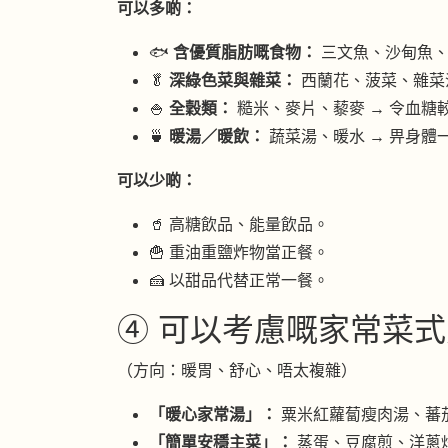
可以多啲：
🐟
含優質脂肪嘅食物：
三文魚、沙甸魚、
🥬
深綠色菜與雜菜：
西蘭花、菠菜、雜菜
🍚
全穀類：
糙米、麥片、藜麥 → 令血糖
🍵
暖湯／暖飲：
蔬菜湯、暖水 → 畀身體
可以少啲：
🥤 高糖飲品、能量飲品。
🍟 重油重鹽炸物當正餐。
🍰 以甜品代替正常一餐。
④ 可以考慮嘅家常菜式方
（方向：暖胃、舒心、唔太複雜）
「暖心家常湯」：
粟米紅蘿蔔瘦肉湯、蕃
「簡單安穩主菜」：
蒸蛋、豆腐煎、洋蔥