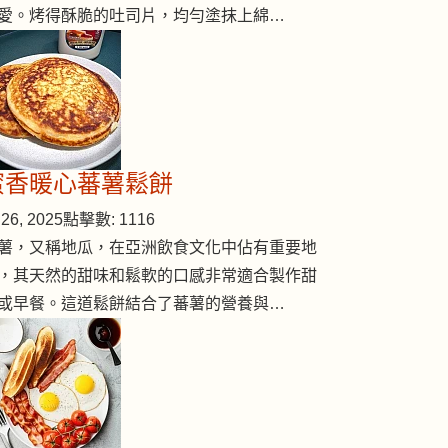
愛。烤得酥脆的吐司片，均勻塗抹上綿…
蜜香暖心蕃薯鬆餅
26, 2025
點擊數: 1116
薯，又稱地瓜，在亞洲飲食文化中佔有重要地
，其天然的甜味和鬆軟的口感非常適合製作甜
或早餐。這道鬆餅結合了蕃薯的營養與…