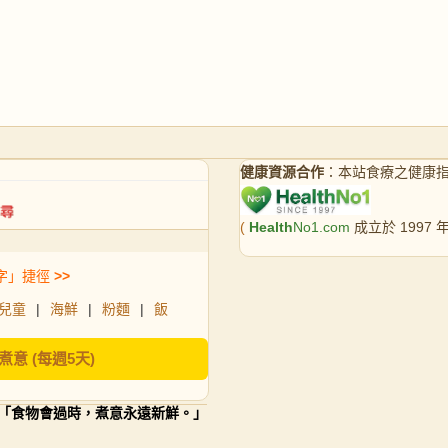
健康資源合作
：本站食療之健康
(
Health
No1.com
成立於 1997
字」捷徑
>>
兒童
|
海鮮
|
粉麵
|
飯
煮意 (每週5天)
「食物會過時，煮意永遠新鮮。」