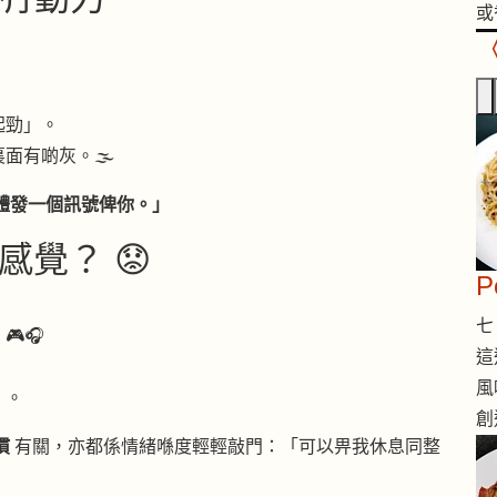
或
起勁」。
有啲灰。🌫️
體發一個訊號俾你。」
覺？ 😟
七 
🎧
這
風
」。
創
慣
有關，亦都係情緒喺度輕輕敲門：「可以畀我休息同整