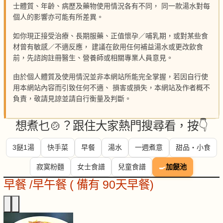
士體質、年齡、病歷及藥物使用情況各有不同， 同一款湯水對每
個人的影響亦可能有所差異。
如你現正接受治療、長期服藥、正值懷孕／哺乳期，或對某些食
材曾有敏感／不適反應， 建議在飲用任何補益湯水或更改飲食
前，先諮詢註冊醫生、營養師或相關專業人員意見。
由於個人體質及使用情況並非本網站所能完全掌握，若因自行使
用本網站內容而引致任何不適、 損害或損失，本網站及作者概不
負責，敬請見諒並請自行衡量及判斷。
想煮乜🍲？跟住大家熱門搜尋看，按👇
3餸1湯
快手菜
早餐
湯水
一週煮意
甜品・小食
寂寞粉麵
女士食譜
兒童食譜
🍳
加餸池
早餐 /早午餐 ( 備有 90天早餐)