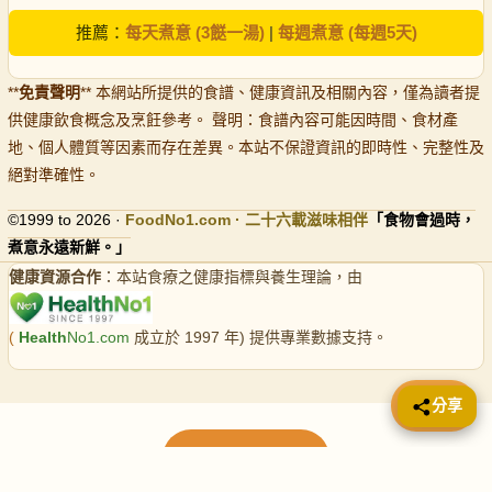
推薦：
每天煮意 (3餸一湯)
|
每週煮意 (每週5天)
**
免責聲明
** 本網站所提供的食譜、健康資訊及相關內容，僅為讀者提
供健康飲食概念及烹飪參考。 聲明：食譜內容可能因時間、食材產
地、個人體質等因素而存在差異。本站不保證資訊的即時性、完整性及
絕對準確性。
©1999 to 2026 ·
FoodNo1
.com · 二十六載滋味相伴
「食物會過時，
煮意永遠新鮮。」
健康資源合作
：本站食療之健康指標與養生理論，由
(
Health
No1.com
成立於 1997 年) 提供專業數據支持。
📤 分享
分享
載入更多食譜