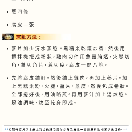
蔥 四 條
腐 皮 二 張
蔘 片 加 少 清 水 蒸 稔 。黑 糯 米 乾 鑊 炒 香，然 後 用
攪 拌 機 攪 成 粉 狀，雞 肉 切 件 用 魚 露 腌 透，火 腿 切
角，薑 切 角 片，蔥 切 度，腐 皮 一 開 八 塊。
先 將 腐 皮 鋪 好。然 後 鋪 上 雞 肉，再 加 上 蔘 片。加
上 黑 糯 米 粉，火 腿，薑 片，蔥 度，然 後 包 成 卷 狀。
全 部 捲 好 後，用 油 略 煎。再 用 蔘 汁 加 上 湯 炆 稔。
蠔 油 調 味，炆 至 乾 身 即 成。