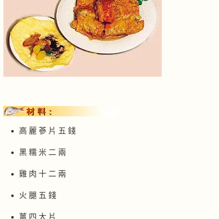
高 麗 蔘 片 五 錢
黑 糯 米 二 兩
雞 肉 十 二 兩
火 腿 五 錢
薑 四 大 片