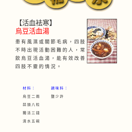
【活血袪寒】
烏豆活血湯
患 有 風 濕 或 關 節 毛 病 ， 四 肢
不 時 出 現 活 動 困 難 的 人 ， 常
飲 烏 豆 活 血 湯 ， 能 有 效 改 善
四 肢 不 靈 的 情 況 。
材 料 ：
調 味 料 ：
烏 豆 二 兩
鹽 少 許
蒜 頭 八 粒
獨 活 三 錢
清 水 五 碗