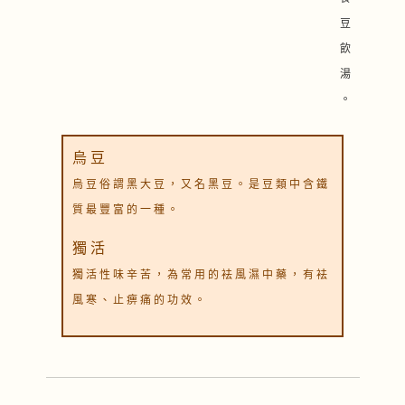
豆
飲
湯
。
烏 豆
烏 豆 俗 謂 黑 大 豆 ， 又 名 黑 豆 。 是 豆 類 中 含 鐵
質 最 豐 富 的 一 種 。
獨 活
獨 活 性 味 辛 苦 ， 為 常 用 的 袪 風 濕 中 藥 ， 有 袪
風 寒 、 止 痹 痛 的 功 效 。