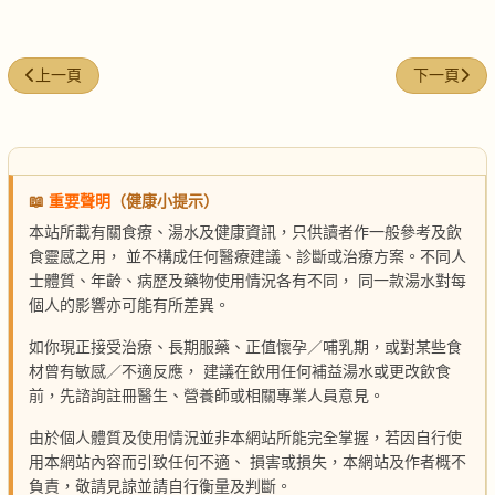
上一篇文章: 三菇豆腐湯
下一篇文章
上一頁
下一頁
📖
重要聲明
（健康小提示）
本站所載有關食療、湯水及健康資訊，只供讀者作一般參考及飲
食靈感之用， 並不構成任何醫療建議、診斷或治療方案。不同人
士體質、年齡、病歷及藥物使用情況各有不同， 同一款湯水對每
個人的影響亦可能有所差異。
如你現正接受治療、長期服藥、正值懷孕／哺乳期，或對某些食
材曾有敏感／不適反應， 建議在飲用任何補益湯水或更改飲食
前，先諮詢註冊醫生、營養師或相關專業人員意見。
由於個人體質及使用情況並非本網站所能完全掌握，若因自行使
用本網站內容而引致任何不適、 損害或損失，本網站及作者概不
負責，敬請見諒並請自行衡量及判斷。