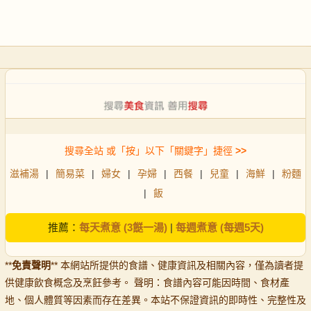
搜尋全站 或「按」以下「關鍵字」捷徑
>>
滋補湯
|
簡易菜
|
婦女
|
孕婦
|
西餐
|
兒童
|
海鮮
|
粉麵
|
飯
推薦：
每天煮意 (3餸一湯)
|
每週煮意 (每週5天)
**
免責聲明
** 本網站所提供的食譜、健康資訊及相關內容，僅為讀者提
供健康飲食概念及烹飪參考。 聲明：食譜內容可能因時間、食材產
地、個人體質等因素而存在差異。本站不保證資訊的即時性、完整性及