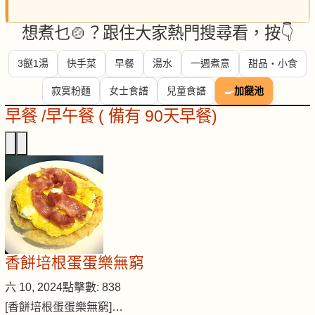
想煮乜🍲？跟住大家熱門搜尋看，按👇
3餸1湯
快手菜
早餐
湯水
一週煮意
甜品・小食
寂寞粉麵
女士食譜
兒童食譜
🍳
加餸池
早餐 /早午餐 ( 備有 90天早餐)
香餅培根蛋蛋樂無窮
六 10, 2024
點擊數: 838
[香餅培根蛋蛋樂無窮]…