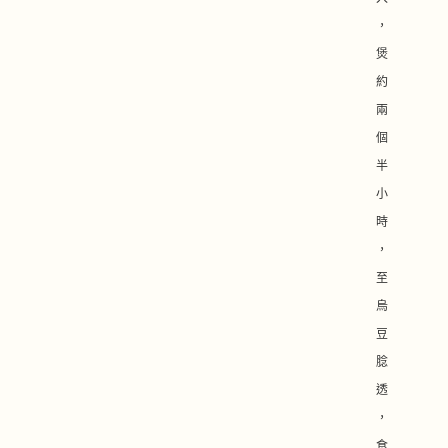
，
煲
約
兩
個
半
小
時
，
至
烏
豆
腍
透
，
食