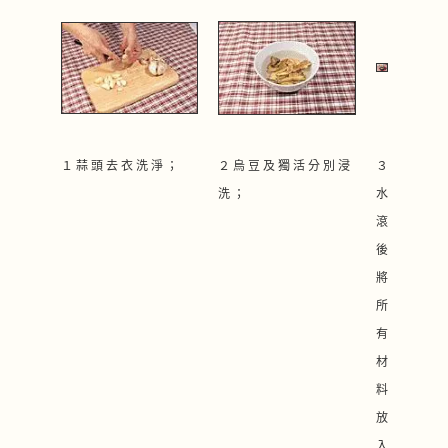
１ 蒜 頭 去 衣 洗 淨 ；
２ 烏 豆 及 獨 活 分 別 浸
３
洗 ；
水
滾
後
將
所
有
材
料
放
入