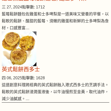
三 27, 2024
點擊數: 1712
藍莓鬆餅麵包佐雞蛋和士多啤梨是一道美味又營養的早餐，以
鬆軟的鬆餅、酸甜的藍莓、滑嫩的雞蛋和新鮮的士多啤梨為食
材，口感豐富…
英式鬆餅西多士
四 06, 2025
點擊數: 1628
這道創意料理將經典的英式鬆餅融入港式西多士的烹調手法。
鬆軟的英式鬆餅浸潤蛋液後，以牛油慢煎至金黃，取代油炸，
減少油膩感。…