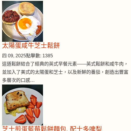
太陽蛋咸牛芝士鬆餅
四 09, 2025
點擊數: 1385
這道鬆餅結合了經典的英式早餐元素——英式鬆餅和咸牛肉，
並加入了美式的太陽蛋和芝士，以及新鮮的番茄，創造出豐富
多層次的口感…
芝士煎蛋藍莓鬆餅麵包, 配士多啤梨