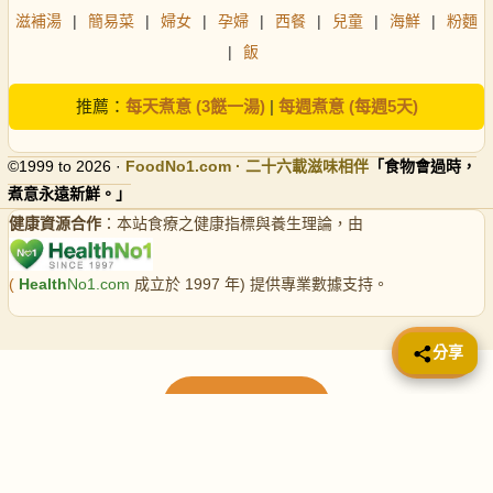
滋補湯
|
簡易菜
|
婦女
|
孕婦
|
西餐
|
兒童
|
海鮮
|
粉麵
|
飯
推薦：
每天煮意 (3餸一湯)
|
每週煮意 (每週5天)
©1999 to 2026 ·
FoodNo1
.com · 二十六載滋味相伴
「食物會過時，
煮意永遠新鮮。」
健康資源合作
：本站食療之健康指標與養生理論，由
(
Health
No1.com
成立於 1997 年) 提供專業數據支持。
📤 分享
分享
載入更多食譜
請使用下方頁數繼續瀏覽更多食譜