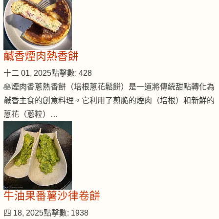
鹹香煙肉熱香餅
十二 01, 2025
點擊數: 428
🥞煙肉香蔥熱香餅（培根蔥花鬆餅）是一道將傳統甜點轉化為
鹹香主食的創意料理。它利用了煎脆的煙肉（培根）和新鮮的
蔥花（蔥粒）…
牛油果番薯沙律卷餅
四 18, 2025
點擊數: 1938