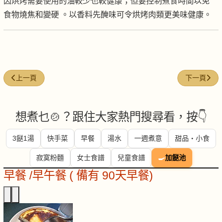
因烘烤需要使用的油較少也較健康；但要控制煮食時間以免
食物燒焦和變硬 。以香料先醃味可令烘烤肉類更美味健康。
上一篇文章: 營養成分表 - 健康飲食的指表
下一篇文章:
上一頁
下一頁
想煮乜🍲？跟住大家熱門搜尋看，按👇
3餸1湯
快手菜
早餐
湯水
一週煮意
甜品・小食
寂寞粉麵
女士食譜
兒童食譜
🍳
加餸池
早餐 /早午餐 ( 備有 90天早餐)