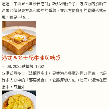
這道「牛油果番薯沙律卷餅」巧妙地融合了西方流行的滑順牛
油果沙律與東方溫和香甜的番薯，並以方便食用的卷餅形式呈
現。這是一道…
港式西多士配牛油與糖漿
七 08, 2025
點擊數: 1262
📜港式西多士（法蘭西多士）是香港茶餐廳的經典代表，也是
許多人心中的「邪惡美食」。它將厚切方包（吐司）浸泡在蛋
漿中，煎至外…