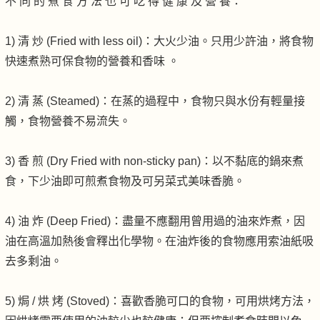
不 同 的 煮 食 方 法 也 可 吃 得 健 康 及 營 養：
1) 清 炒 (Fried with less oil)：大火少油。只用少許油，將食物
快速煮熟可保食物的營養和香味 。
2) 清 蒸 (Steamed)：在蒸的過程中，食物只與水份有輕量接
觸，食物營養不易流失。
3) 香 煎 (Dry Fried with non-sticky pan)：以不黏底的鍋來煮
食，下少油即可煎煮食物及可另菜式美味香脆。
4) 油 炸 (Deep Fried)：盡量不應翻用曾用過的油來炸煮，因
油在高溫加熱後會釋出化學物。在油炸後的食物應用索油紙吸
去多剩油。
5) 焗 / 烘 烤 (Stoved)：喜歡香脆可口的食物，可用烘烤方法，