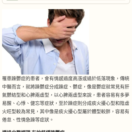
罹患躁鬱症的患者，會有情感過度高漲或過於低落現象，傳統
中醫而言，就將躁鬱症分成躁症、鬱症，像是鬱症就常見有肝
氣鬱結型和心脾兩虛型，以心脾兩虛型來說，患者容易有多夢
易醒、心悸、健忘等症狀，至於躁症則分成痰火擾心型和陰虛
火旺型較為常見，其中像是痰火擾心型屬於體型較胖，容易有
倦怠、性情急躁等症狀。