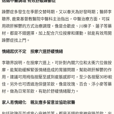
透過中醫調理 有效舒緩躁鬱症
躁鬱症多發生在季節交替時期，又以春天為好發時期；醫師李
聰界, 鹿東基督教醫院中醫科主治指出，中醫治療方面，可採
用疏肝解鬱的方式治療調理，像是合歡皮、川楝子、蓮子等藥
材，都是不錯選擇，加上配合穴位按摩和運動，就能有效甩開
躁鬱症找上門。
情緒起伏不定 按摩穴道舒緩情緒
李聰界說明，在按摩穴道上，可針對內關穴位和太衝穴位做按
摩，能幫助緩解緊張情緒造成的胃腸問題，幫助疏肝解鬱的作
用，建議可用拇指按壓至感到痠脹感即可，至少各按壓30秒較
佳，另外也可透過泡保健茶飲，像是玫瑰、百合、浮小麥等藥
材，做為日常茶飲，有助於舒緩情緒壓力。
家人易情緒化 親友應多留意並協助就醫
包括玫瑰花茶或寧心安神茶等，都是不錯的寧神安躁茶飲；出