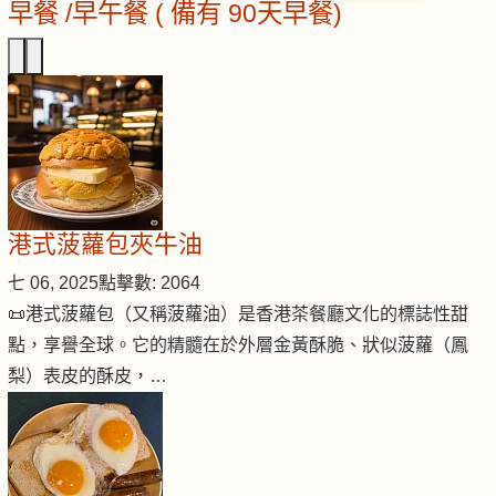
早餐 /早午餐 ( 備有 90天早餐)
港式菠蘿包夾牛油
七 06, 2025
點擊數: 2064
📜港式菠蘿包（又稱菠蘿油）是香港茶餐廳文化的標誌性甜
點，享譽全球。它的精髓在於外層金黃酥脆、狀似菠蘿（鳳
梨）表皮的酥皮，…