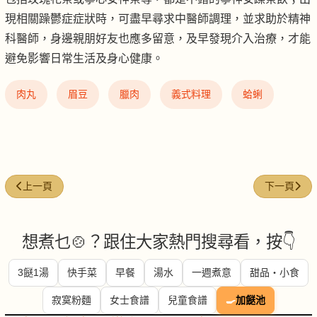
現相關躁鬱症症狀時，可盡早尋求中醫師調理，並求助於精神
科醫師，身邊親朋好友也應多留意，及早發現介入治療，才能
避免影響日常生活及身心健康。
肉丸
眉豆
臘肉
義式料理
蛤蜊
上一篇文章: 吃宵夜一定會發胖？ 營養師:風險不低
下一篇文章
上一頁
下一頁
想煮乜🍲？跟住大家熱門搜尋看，按👇
3餸1湯
快手菜
早餐
湯水
一週煮意
甜品・小食
寂寞粉麵
女士食譜
兒童食譜
🍳
加餸池