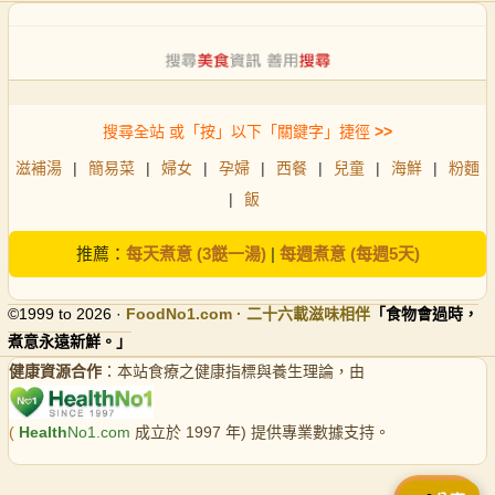
搜尋全站 或「按」以下「關鍵字」捷徑
>>
滋補湯
|
簡易菜
|
婦女
|
孕婦
|
西餐
|
兒童
|
海鮮
|
粉麵
|
飯
推薦：
每天煮意 (3餸一湯)
|
每週煮意 (每週5天)
©1999 to 2026 ·
FoodNo1
.com · 二十六載滋味相伴
「食物會過時，
煮意永遠新鮮。」
健康資源合作
：本站食療之健康指標與養生理論，由
(
Health
No1.com
成立於 1997 年) 提供專業數據支持。