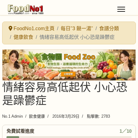
FoodNo1.com主頁
每日"3 餸一湯"
食譜分類
健康飲食
情緒容易高低起伏 小心恐是躁鬱症
情緒容易高低起伏 小心恐
是躁鬱症
No.1 Admin
飲食健康
2016年3月29日
點擊數: 2783
免費試看進度
1／10