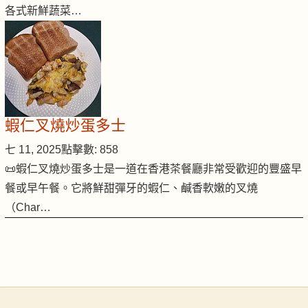
各式新鮮蔬菜…
蝦仁叉燒炒蛋多士
七 11, 2025
點擊數: 858
📜蝦仁叉燒炒蛋多士是一道在香港茶餐廳非常受歡迎的豐盛早
餐或早午餐。它將鮮甜彈牙的蝦仁、鹹香軟嫩的叉燒
（Char…