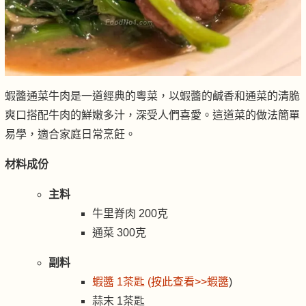
蝦醬通菜牛肉是一道經典的粵菜，以蝦醬的鹹香和通菜的清脆
爽口搭配牛肉的鮮嫩多汁，深受人們喜愛。這道菜的做法簡單
易學，適合家庭日常烹飪。
材料成份
主料
牛里脊肉 200克
通菜 300克
副料
蝦醬 1茶匙 (按此查看>>蝦醬
)
蒜末 1茶匙