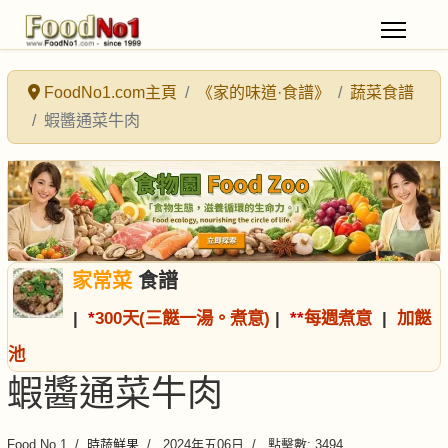
FoodNo1.com主頁
《家的味道·食譜》
蔬菜食譜
蝦醬通菜牛肉
家常菜
食譜
|
*
300天(三餸一湯。煮意)
|
*
*
每週煮意
|
加餸
池
蝦醬通菜牛肉
Food No.1
時蔬鮮果
2024年五06日
點擊數: 3494