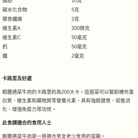
脂肪
10克
碳水化合物
5克
膳食纖維
2克
維生素A
200微克
維生素C
50毫克
鈣
50毫克
鐵
2毫克
卡路里及好處
蝦醬通菜牛肉的卡路里約為200大卡。這道菜可以幫助補充蛋
白質、維生素和礦物質等營養元素，具有強筋健骨、促進消
化、增強免疫力等功效。
此食譜適合的食用人士
蝦醬通菜牛肉是一道適合男女老少食用的菜餚。