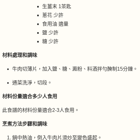
生薑末 1茶匙
蔥花 少許
食用油 適量
鹽 少許
糖 少許
材料處理和調味
牛肉切薄片，加入鹽、糖、澱粉、料酒拌勻醃制15分鐘。
通菜洗淨，切段。
材料份量適合多少人食用
此食譜的材料份量適合2-3人食用。
烹煮方法步驟和調味
鍋中熱油，倒入牛肉片滑炒至變色盛起。