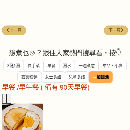
上一篇文章: 營養小炒王
下一篇文章:
上一頁
下一頁
想煮乜🍲？跟住大家熱門搜尋看，按👇
3餸1湯
快手菜
早餐
湯水
一週煮意
甜品・小食
寂寞粉麵
女士食譜
兒童食譜
🍳
加餸池
早餐 /早午餐 ( 備有 90天早餐)