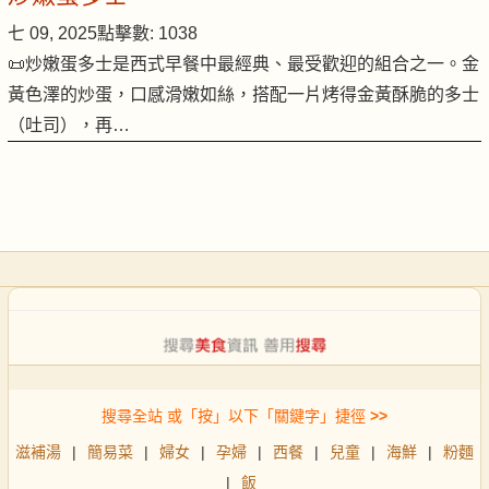
七 09, 2025
點擊數: 1038
📜炒嫩蛋多士是西式早餐中最經典、最受歡迎的組合之一。金
黃色澤的炒蛋，口感滑嫩如絲，搭配一片烤得金黃酥脆的多士
（吐司），再…
搜尋全站 或「按」以下「關鍵字」捷徑
>>
滋補湯
|
簡易菜
|
婦女
|
孕婦
|
西餐
|
兒童
|
海鮮
|
粉麵
|
飯