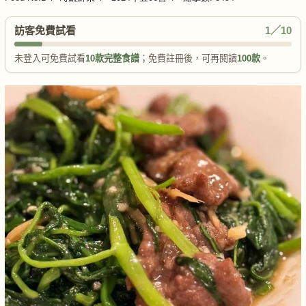
訪客免費試看
1／10
未登入可免費試看
10款完整食譜
；免費註冊後，可再閱讀
100款
。