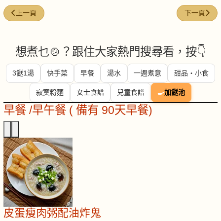
上一篇文章: 蜜豆炒牛肉
下一篇文章:
上一頁
下一頁
想煮乜🍲？跟住大家熱門搜尋看，按👇
3餸1湯
快手菜
早餐
湯水
一週煮意
甜品・小食
寂寞粉麵
女士食譜
兒童食譜
🍳
加餸池
早餐 /早午餐 ( 備有 90天早餐)
皮蛋瘦肉粥配油炸鬼