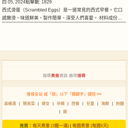
四 05, 2024
點擊數: 1829
西式滑蛋（Scrambled Eggs）是一道常見的西式早餐。它口
感嫩滑，味道鮮美，製作簡單，深受人們喜愛。 材料成份…
搜尋全站 或「按」以下「關鍵字」捷徑
>>
滋補湯
|
簡易菜
|
婦女
|
孕婦
|
西餐
|
兒童
|
海鮮
|
粉麵
|
飯
推薦：
每天煮意 (3餸一湯)
|
每週煮意 (每週5天)