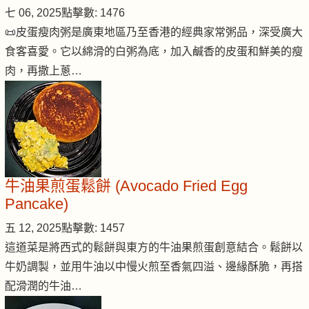
七 06, 2025
點擊數: 1476
📜皮蛋瘦肉粥是廣東地區乃至香港的經典家常粥品，深受廣大
食客喜愛。它以綿滑的白粥為底，加入鹹香的皮蛋和鮮美的瘦
肉，再撒上蔥…
牛油果煎蛋鬆餅 (Avocado Fried Egg
Pancake)
五 12, 2025
點擊數: 1457
這道菜是將西式的鬆餅與東方的牛油果煎蛋創意結合。鬆餅以
牛奶調製，並用牛油以中慢火煎至香氣四溢、邊緣酥脆，再搭
配滑潤的牛油…