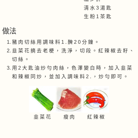
清 水 3 湯 匙
生 粉 1 茶 匙
做法
豬 肉 切 絲 用 調 味 料 1 . 醃 2 0 分 鐘 。
韭 菜 花 摘 去 老 梗 ， 洗 淨 ， 切 段 。 紅 辣 椒 去 籽 、
切 絲 。
用 2 大 匙 油 炒 勻 肉 絲 ， 色 澤 變 白 時 ， 加 入 韭 菜
和 辣 椒 同 炒 ， 並 加 入 調 味 料 2 . ， 炒 勻 即 可 。
韭 菜 花
瘦 肉
紅 辣 椒