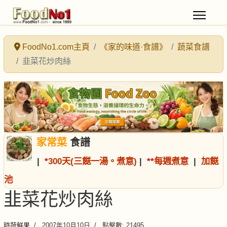
FoodNo1.com主頁
《家的味道·食譜》
蔬菜食譜
韭菜花炒肉絲
家常菜
食譜
|
*
300天(三餸一湯。煮意)
|
*
*
每週煮意
|
加餸
池
韭菜花炒肉絲
時蔬鮮果
2007年10月10日
點擊數: 21495