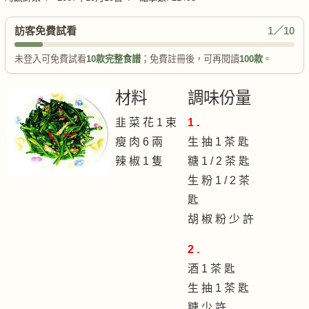
訪客免費試看
1／10
未登入可免費試看
10款完整食譜
；免費註冊後，可再閱讀
100款
。
材料
調味份量
韭 菜 花 1 束
1 .
瘦 肉 6 兩
生 抽 1 茶 匙
辣 椒 1 隻
糖 1 / 2 茶 匙
生 粉 1 / 2 茶
匙
胡 椒 粉 少 許
2 .
酒 1 茶 匙
生 抽 1 茶 匙
糖 少 許