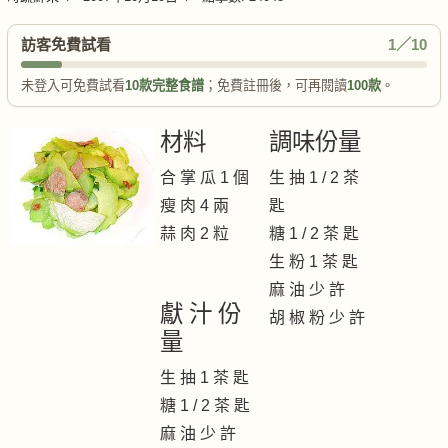
訪客免費試看
1／10
未登入可免費試看
10款完整食譜
；免費註冊後，可再閱讀
100款
。
材料
調味份量
合 掌 瓜 1 個
生 抽 1 / 2 茶
瘦 肉 4 兩
匙
蒜 肉 2 粒
糖 1 / 2 茶 匙
生 粉 1 茶 匙
麻 油 少 許
獻 汁 份
胡 椒 粉 少 許
量
生 抽 1 茶 匙
糖 1 / 2 茶 匙
麻 油 少 許