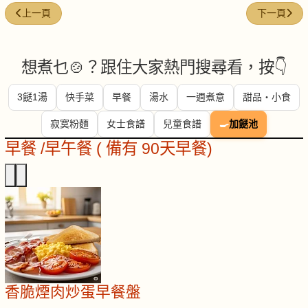
上一篇文章: 韭菜花炒肉絲
下一篇文章:
上一頁
下一頁
想煮乜🍲？跟住大家熱門搜尋看，按👇
3餸1湯
快手菜
早餐
湯水
一週煮意
甜品・小食
寂寞粉麵
女士食譜
兒童食譜
🍳
加餸池
早餐 /早午餐 ( 備有 90天早餐)
香脆煙肉炒蛋早餐盤