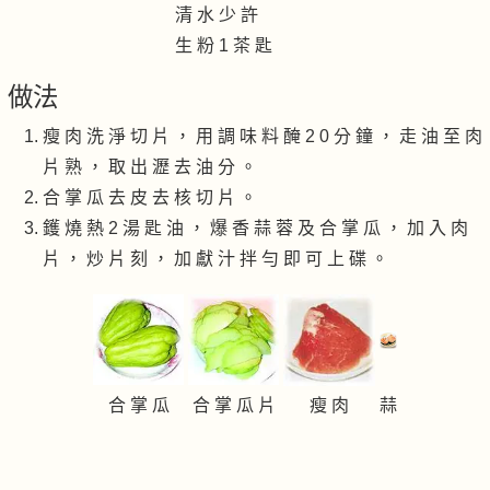
清 水 少 許
生 粉 1 茶 匙
做法
瘦 肉 洗 淨 切 片 ， 用 調 味 料 醃 2 0 分 鐘 ， 走 油 至 肉
片 熟 ， 取 出 瀝 去 油 分 。
合 掌 瓜 去 皮 去 核 切 片 。
鑊 燒 熱 2 湯 匙 油 ， 爆 香 蒜 蓉 及 合 掌 瓜 ， 加 入 肉
片 ， 炒 片 刻 ， 加 獻 汁 拌 勻 即 可 上 碟 。
合 掌 瓜
合 掌 瓜 片
瘦 肉
蒜