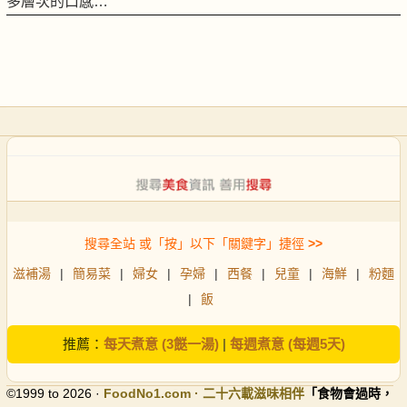
多層次的口感…
搜尋全站 或「按」以下「關鍵字」捷徑
>>
滋補湯
|
簡易菜
|
婦女
|
孕婦
|
西餐
|
兒童
|
海鮮
|
粉麵
|
飯
推薦：
每天煮意 (3餸一湯)
|
每週煮意 (每週5天)
©1999 to 2026 ·
FoodNo1
.com · 二十六載滋味相伴
「食物會過時，