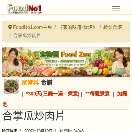
FoodNo1.com主頁
《家的味道·食譜》
蔬菜食譜
合掌瓜炒肉片
家常菜
食譜
|
*
300天(三餸一湯。煮意)
|
*
*
每週煮意
|
加餸
池
合掌瓜炒肉片
時蔬鮮果
2007年10月10日
點擊數: 24048