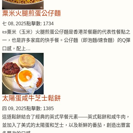
粟米火腿煎蛋公仔麵
七 08, 2025
點擊數: 1734
📜粟米（玉米）火腿煎蛋公仔麵是香港茶餐廳的代表性餐點之
一，也是許多家庭的快手餐。公仔麵（即泡麵/速食麵）的Q彈
口感，配上…
太陽蛋咸牛芝士鬆餅
四 09, 2025
點擊數: 1385
這道鬆餅結合了經典的英式早餐元素——英式鬆餅和咸牛肉，
並加入了美式的太陽蛋和芝士，以及新鮮的番茄，創造出豐富